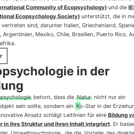
ternational Community of Ecopsychology)
und die
IE
ational Ecopsychology Society)
unterstützt, die in 
vertreten sind, darunter Italien, Griechenland, Spani
 Argentinien, Mexiko, Chile, Brasilien, Puerto Rico, A
frika.
r
psychologie in der
dung
psychologie
betont, dass die
Natur
nicht nur ein
bjekt sein sollte, sondern ein
Ko-Star in der Erziehu
nnovative Ansatz schlägt Leitlinien für eine
Bildung vo
r in ihre Struktur und ihren Inhalt integriert
. Er basie
 der
Umweltpsychologie
, die die
Vorteile
des direkt