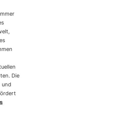
Immer
es
elt,
es
ammen
tuellen
ten. Die
t und
fördert
s