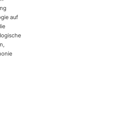
ung
gie auf
ie
ologische
n,
monie