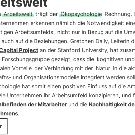
eitswelt
e
Arbeitswelt
trägt der
Ökopsychologie
Rechnung. 
ternehmen erkennen nämlich die Notwendigkeit ein
tigen Arbeitsumfelds
, nicht nur in Bezug auf die Umw
auch auf die Beziehungen. Gretchen Daily, Leiterin d
Capital Project
an der Stanford University, hat zus
er Forschungsgruppe gezeigt, dass die
kognitiven und
len Vorteile
der Verbindung mit der
Natur
in die ak
fts- und Organisationsmodelle integriert werden soll
ologie hat somit einen positiven Einfluss auf die Ar
wie Unternehmen ihr Arbeitsumfeld konzipieren, und 
lbefinden der Mitarbeiter
und die
Nachhaltigkeit de
ehmens
.
r