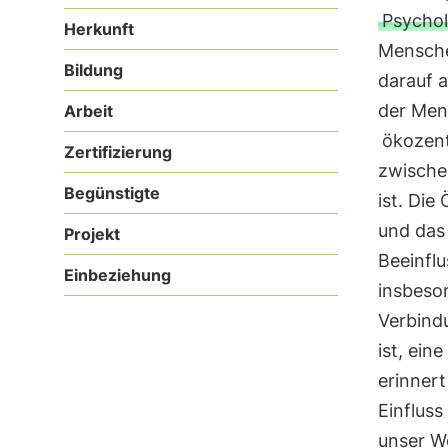
Psychol
Herkunft
Menschen
Bildung
darauf a
der Mens
Arbeit
ökozent
Zertifizierung
zwische
Begünstigte
ist. Die
und das
Projekt
Beeinfl
Einbeziehung
insbeson
Verbind
ist, eine
erinner
Einfluss
unser W