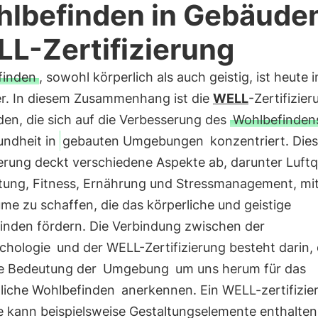
lbefinden in Gebäude
L-Zertifizierung
finden
, sowohl körperlich als auch geistig, ist heute
er. In diesem Zusammenhang ist die
WELL
-Zertifizier
den, die sich auf die Verbesserung des
Wohlbefinden
undheit in
gebauten Umgebungen
konzentriert. Die
ierung deckt verschiedene Aspekte ab, darunter Luftqu
tung, Fitness, Ernährung und Stressmanagement, mi
ume zu schaffen, die das körperliche und geistige
inden fördern. Die Verbindung zwischen der
chologie
und der WELL-Zertifizierung besteht darin,
ie Bedeutung der
Umgebung
um uns herum für das
liche Wohlbefinden
anerkennen. Ein WELL-zertifizie
 kann beispielsweise Gestaltungselemente enthalten,