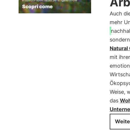
Arb
Auch di
mehr Un
nachhal
sondern 
Natural 
mit ihr
emotiona
Wirtscha
Ökopsych
Weise, 
das
Woh
Untern
Weite