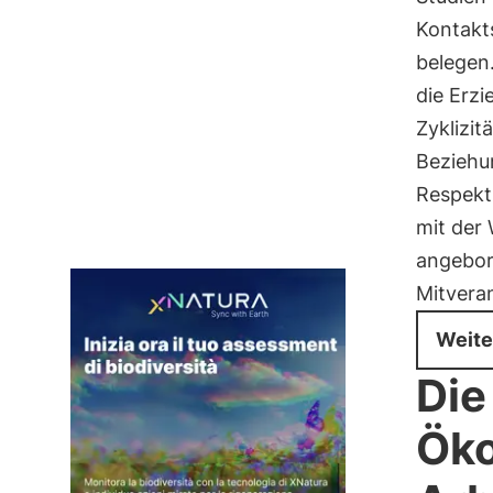
Kontakt
belegen
die Erzi
Zyklizit
Beziehu
Respekt
mit der 
angebo
Mitvera
Weite
Die
Öko