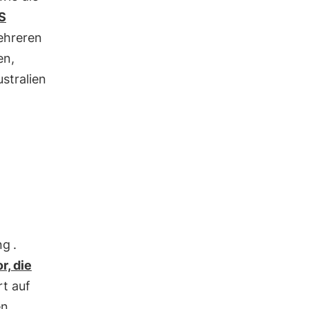
S
mehreren
en,
ustralien
ng
.
r, die
rt auf
en