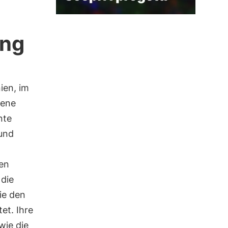
ung
nien, im
dene
nte
 und
ren
 die
ie den
et. Ihre
wie die