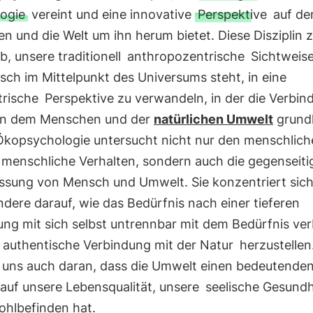
ogie
vereint und eine innovative
Perspektive
auf de
 und die Welt um ihn herum bietet. Diese Disziplin zi
b, unsere traditionell
anthropozentrische
Sichtweise
ch im Mittelpunkt des Universums steht, in eine
rische
Perspektive zu verwandeln, in der die Verbin
n dem Menschen und der
natürlichen Umwelt
grund
 Ökopsychologie untersucht nicht nur den menschlich
 menschliche Verhalten, sondern auch die gegenseiti
ussung von Mensch und Umwelt. Sie konzentriert sic
dere darauf, wie das Bedürfnis nach einer tieferen
ung mit sich selbst untrennbar mit dem Bedürfnis ve
authentische Verbindung mit der Natur
herzustellen
t uns auch daran, dass die Umwelt einen bedeutende
 auf unsere Lebensqualität, unsere
seelische Gesundh
ohlbefinden hat.