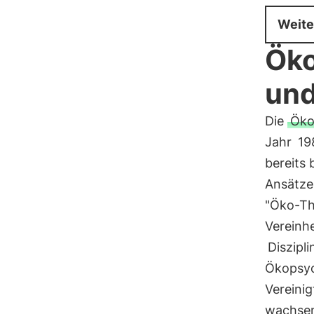
Weite
Öko
und
Die
Öko
Jahr
19
bereits
Ansätze
"Öko-Th
Vereinhe
Diszipli
Ökopsyc
Vereinig
wachsen