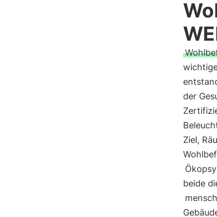
Woh
WEL
Wohlbe
wichtig
entstan
der Ges
Zertifiz
Beleuch
Ziel, Rä
Wohlbef
Ökopsy
beide d
mensch
Gebäude