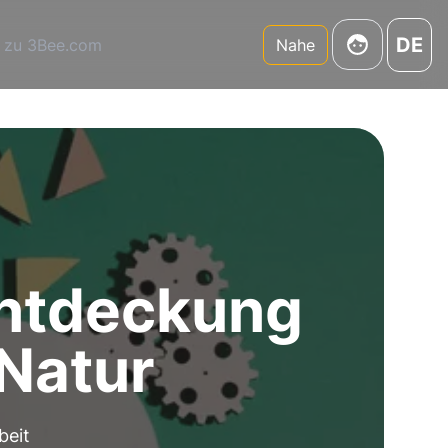
DE
 zu 3Bee.com
Nahe
entdeckung
 Natur
beit