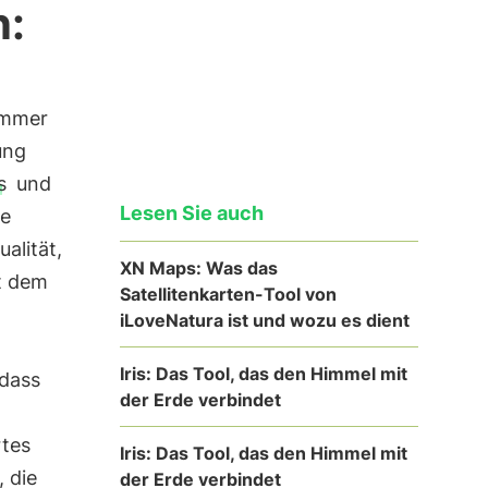
n:
 immer
ung
s
und
Lesen Sie auch
se
alität,
XN Maps: Was das
t dem
Satellitenkarten-Tool von
iLoveNatura ist und wozu es dient
Iris: Das Tool, das den Himmel mit
 dass
der Erde verbindet
rtes
Iris: Das Tool, das den Himmel mit
 die
der Erde verbindet