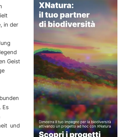
n
elt
, in der
dung
legend
en Geist
ge
h
rbunden
. Es
n
eit
und