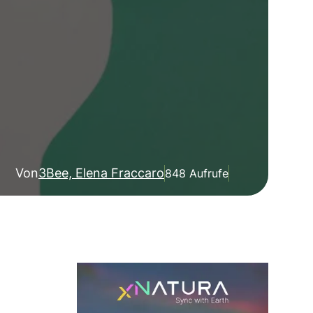
Von
3Bee, Elena Fraccaro
848 Aufrufe