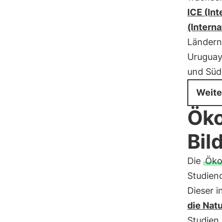
ICE (In
(Intern
Ländern 
Uruguay,
und Süda
Weite
Öko
Bil
Die
Öko
Studieno
Dieser i
die Natu
Studien