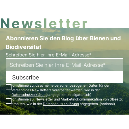
aufgebaut werden, um der Stadt zu helfen, wieder
auf die Beine zu kommen und noch grüner und
nachhaltiger zu werden.
Newsletter
Abonnieren Sie den Blog über Bienen und
Biodiversität
Schreiben Sie hier Ihre E-Mail-Adresse*
Subscribe
Ich stimme zu, dass meine personenbezogenen Daten für den
Versand des Newsletters verarbeitet werden, wie in der
Datenschutzerklärung
angegeben. (obligatorisch)
Ich stimme zu, Newsletter und Marketingkommunikation von 3Bee zu
erhalten, wie in der
Datenschutzerklärung
angegeben. (optional)