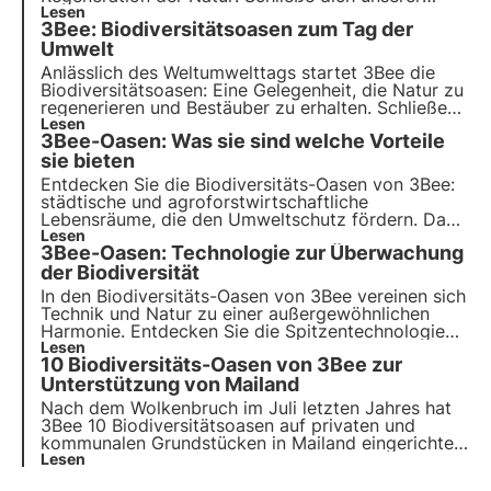
Mission an und entdecke, wie
Lesen
Technologie
und
3Bee: Biodiversitätsoasen zum Tag der
Nachhaltigkeit zusammenkommen, um eine
grünere Zukunft für Unternehmen und den Planeten
Umwelt
zu schaffen.
Anlässlich des Weltumwelttags startet 3Bee die
Biodiversitätsoasen
: Eine Gelegenheit, die Natur zu
regenerieren und Bestäuber zu erhalten. Schließen
Sie sich uns an und entdecken Sie, wie unsere
Lesen
3Bee-Oasen: Was sie sind welche Vorteile
Mission
innovative Technologie und
Umweltengagement
sie bieten
kombiniert.
Entdecken Sie die Biodiversitäts-Oasen von 3Bee:
städtische und agroforstwirtschaftliche
Lebensräume, die den Umweltschutz fördern. Dank
der 3Bee-Technologie verbinden die Oasen Natur
Lesen
3Bee-Oasen: Technologie zur Überwachung
und Wirtschaft und bieten eine Reihe von Vorteilen.
Schließen Sie sich dem Wandel an und übernehmen
der Biodiversität
Sie eine Oase.
In den Biodiversitäts-Oasen von 3Bee vereinen sich
Technik und Natur
zu einer außergewöhnlichen
Harmonie. Entdecken Sie die Spitzentechnologien
von 3Bee und ihre Schlüsselrolle bei der
Lesen
10 Biodiversitäts-Oasen von 3Bee zur
Regeneration der Ökosysteme und der Artenvielfalt
in den Oasen.
Unterstützung von Mailand
Nach dem Wolkenbruch im Juli letzten Jahres hat
3Bee 10 Biodiversitätsoasen auf privaten und
kommunalen Grundstücken in Mailand eingerichtet.
Das Ziel? Städtische Lebensräume zu schaffen, die
Lesen
von Agronomen und Ingenieuren methodisch