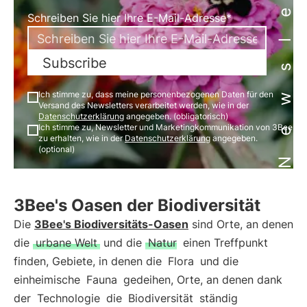
Newsletter
Schreiben Sie hier Ihre E-Mail-Adresse*
Subscribe
Ich stimme zu, dass meine personenbezogenen Daten für den
Versand des Newsletters verarbeitet werden, wie in der
Datenschutzerklärung
angegeben. (obligatorisch)
Ich stimme zu, Newsletter und Marketingkommunikation von 3Bee
zu erhalten, wie in der
Datenschutzerklärung
angegeben.
(optional)
3Bee's Oasen der Biodiversität
Die
3Bee's Biodiversitäts-Oasen
sind Orte, an denen
die
urbane Welt
und die
Natur
einen Treffpunkt
finden, Gebiete, in denen die
Flora
und die
einheimische
Fauna
gedeihen, Orte, an denen dank
der
Technologie
die
Biodiversität
ständig