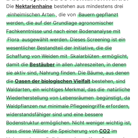
Die
Nektarienhaine
bestehen aus mindestens drei
einheimischen Arten
, die von
Bauern gepflanzt
werden, die auf der Grundlage agronomischer
Fachkenntnisse und nach einer Bodenanalyse mit
Flora
ausgewählt werden. Dieses Screening ist ein
wesentlicher Bestandteil der Initiative, die die
Schaffung von Weiden mit
Skalarblüten
ermöglicht,
damit die
Bestäuber
in allen Jahreszeiten, in denen
sie aktiv sind, Nahrung finden. Die Bäume, aus denen
die
Oasen der biologischen Vielfalt
bestehen, sind
Waldarten, ein wichtiges Merkmal, das die
natürliche
Wiederherstellung von Lebensräumen
begünstigt, da
Waldpflanzen nur minimale Pflegeeingriffe erfordern,
widerstandsfähiger sind und eine bessere
Bodenstruktur ermöglichen. Nicht weniger wichtig ist,
dass diese Wälder die Speicherung von
CO2
im