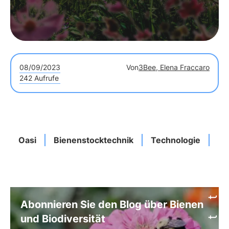
08/09/2023
Von
3Bee, Elena Fraccaro
242 Aufrufe
Oasi
Bienenstocktechnik
Technologie
Le
Abonnieren Sie den Blog über Bienen
und Biodiversität