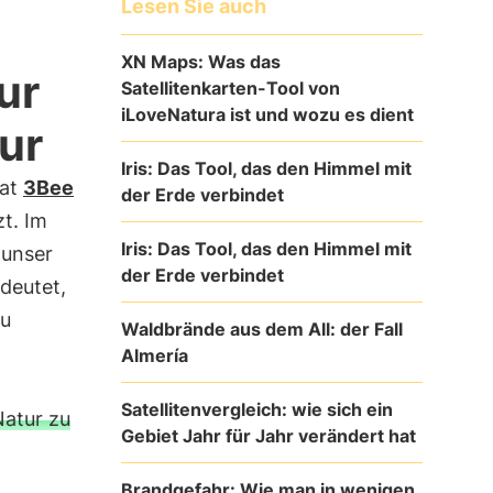
Lesen Sie auch
XN Maps: Was das
ur
Satellitenkarten-Tool von
iLoveNatura ist und wozu es dient
ur
Iris: Das Tool, das den Himmel mit
hat
3Bee
der Erde verbindet
zt. Im
Iris: Das Tool, das den Himmel mit
 unser
der Erde verbindet
deutet,
u
Waldbrände aus dem All: der Fall
Almería
Satellitenvergleich: wie sich ein
Natur zu
Gebiet Jahr für Jahr verändert hat
Brandgefahr: Wie man in wenigen