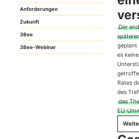
Anforderungen
ver
Zukunft
Der end
3Bee
spätere
geplant
3Bee-Webinar
es keine
Unterstü
getroffe
Rates d
des Tref
das The
EU-Umwe
Weite