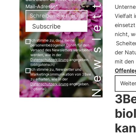
Newsletter
Mail-Adresse*
Unterne
Vielfalt
einsetzt
Subscribe
nicht, w
Ich stimme zu, dass meine
Scheite
personenbezogenen Daten für den
Versand des Newsletters verarbeitet
der Nat
werden, wie in der
Datenschutzerklärung
angegeben.
mit den
(obligatorisch)
Ich stimme zu, Newsletter und
Offenle
Marketingkommunikation von 3Bee
zu erhalten, wie in der
Weite
Datenschutzerklärung
angegeben.
(optional)
3Be
bio
ka