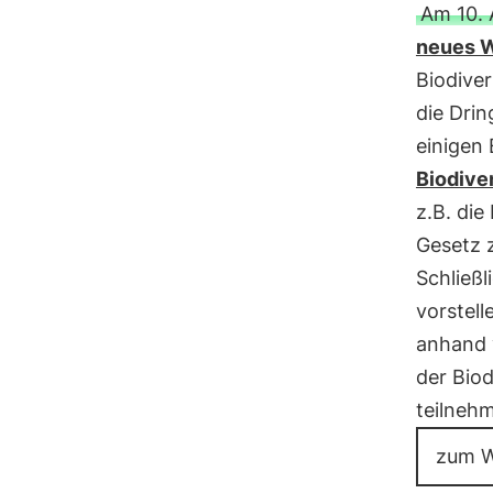
Am 10. 
neues W
Biodive
die Drin
einigen 
Biodiver
z.B. die
Gesetz 
Schließ
vorstell
anhand 
der Biod
teilneh
zum W