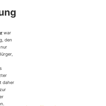
lung
ur
war
g, den
 nur
ürger,
s
zter
t daher
zur
er
en.