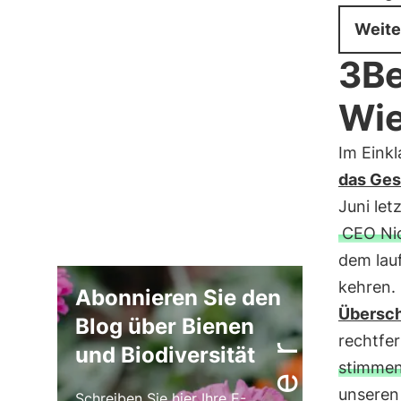
Weite
3Be
Wie
Im Eink
das Ges
Juni let
CEO Nic
dem lau
kehren.
Abonnieren Sie den
Übers
Blog über Bienen
rechtfe
und Biodiversität
stimmen,
unseren
Schreiben Sie hier Ihre E-