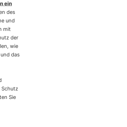
n ein
hen des
me und
h mit
hutz der
len, wie
e und das
d
m Schutz
ten Sie