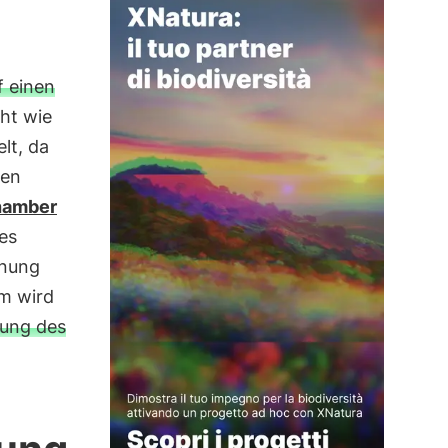
f einen
ht wie
lt, da
den
hamber
es
dnung
m wird
zung des