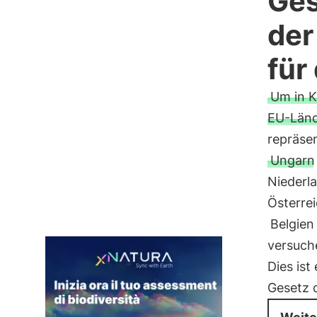
Ges
der
für
Um in K
EU-Län
repräsen
Ungarn
Niederl
Österrei
Belgien
versuch
Dies ist
Gesetz 