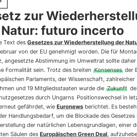
r
etz zur Wiederherstel
 Natur: futuro incerto
e Text des
Gesetzes zur Wiederherstellung der Nat
Februar von der EU genehmigt worden. Die für Monta
z, angesetzte Abstimmung im Umweltrat sollte daher
e Formalität sein. Trotz des breiten
Konsenses
der B
opäischen Parlaments, der Wissenschaft, zahlreicher
hmen und 19 Mitgliedsstaaten wurde die
Zukunft
de
hutzgesetzes durch Ungarns
Positionswechsel in let
erneut gefährdet, wie
Euronews
berichtet. Es besteh
der Handlungsbedarf, um die Blockade des Gesetzes 
rstellung der natürlichen Lebensgrundlagen, einer d
sten Säulen des
Europäischen Green Deal
, aufzuheb