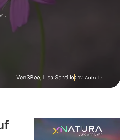
rt.
Von
3Bee, Lisa Santillo
212 Aufrufe
uf