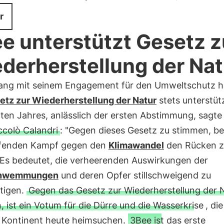
r
e unterstützt Gesetz z
derherstellung der Nat
lang mit seinem Engagement für den Umweltschutz 
etz zur Wiederherstellung der Natur
stets unterstüt
zten Jahres, anlässlich der ersten Abstimmung, sagte
colò Calandri
: "Gegen dieses Gesetz zu stimmen, be
fenden Kampf gegen den
Klimawandel
den Rücken z
 Es bedeutet, die verheerenden Auswirkungen der
chwemmungen
und deren Opfer stillschweigend zu
rtigen.
Gegen das Gesetz zur Wiederherstellung der 
 ist ein Votum für die Dürre und die Wasserkrise
, die
 Kontinent heute heimsuchen.
3Bee ist das erste