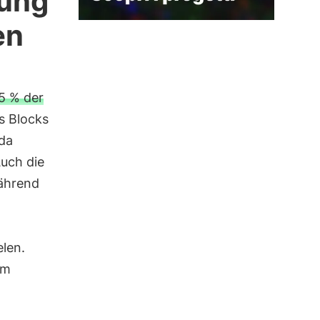
lung
en
5 % der
s Blocks
 da
uch die
während
elen.
um