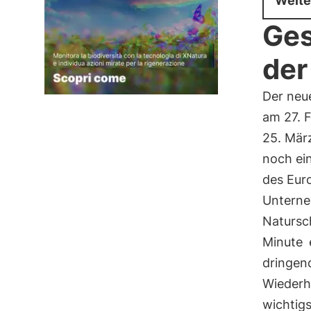
Weite
Ges
der
Der neu
am 27. 
25. Mär
noch ein
des Eur
Unterne
Natursc
Minute
dringen
Wiederhe
wichtig