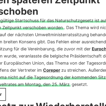
schoben
gültige Startschuss für das Naturschutzgesetz ist au
n Zeitpunkt verschoben worden
. Das Thema wird nic
 auf der nächsten Umweltministerratssitzung behande
n breiten Konsens gibt. Das Fehlen einer ausreichen
tzung für die Vereinbarung, die zuvor mit der
Euroc
n wurde, veranlasste die belgische Präsidentschaft d
er Europäischen Union, das Thema von der Tagesor
fens der Vertreter im
Coreper
zu streichen. Außerde
ma nicht auf die Tagesordnung der kommenden Sit
ltrates am Montag, den 25. März
gesetzt.
r