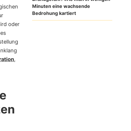
Minuten eine wachsende
gischen
Bedrohung kartiert
ur
ird oder
des
tellung
inklang
ation
,
ie
zen