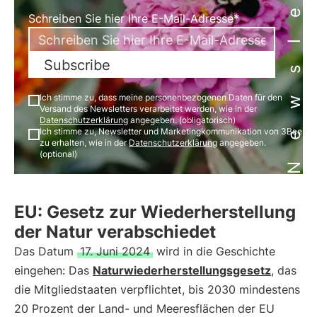
Newsletter
Schreiben Sie hier Ihre E-Mail-Adresse*
Subscribe
Ich stimme zu, dass meine personenbezogenen Daten für den
Versand des Newsletters verarbeitet werden, wie in der
Datenschutzerklärung
angegeben. (obligatorisch)
Ich stimme zu, Newsletter und Marketingkommunikation von 3Bee
zu erhalten, wie in der
Datenschutzerklärung
angegeben.
(optional)
EU: Gesetz zur Wiederherstellung
der Natur verabschiedet
Das Datum
17. Juni 2024
wird in die Geschichte
eingehen: Das
Naturwiederherstellungsgesetz
, das
die Mitgliedstaaten verpflichtet, bis 2030 mindestens
20 Prozent der Land- und Meeresflächen der EU