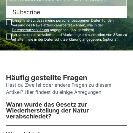
Subscribe
Ich stimme zu, dass meine personenbezogenen Daten für den
Versand des Newsletters verarbeitet werden, wie in der
Datenschutzerklärung
angegeben. (obligatorisch)
Ich stimme zu, Newsletter und Marketingkommunikation von 3Bee zu
erhalten, wie in der
Datenschutzerklärung
angegeben. (optional)
Häufig gestellte Fragen
Hast du Zweifel oder andere Fragen zu diesem
Artikel? Hier findest du einige Anregungen
Wann wurde das Gesetz zur
Wiederherstellung der Natur
verabschiedet?