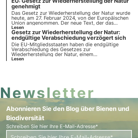
EU: Gesetz zur Wiederherstellung der Natur
des vorgeschlagenen Gesetzes und wie wird es
sich auf den Kampf gegen den Klimawandel und
genehmigt
den Verlust der biologischen Vielfalt auswirken?
Das Gesetz zur Wiederherstellung der Natur wurde
heute, am 27. Februar 2024, von der Europäischen
Union angenommen. Der neue Text, der das
Ergebnis eines langen Verhandlungsprozesses
Lesen
Gesetz zur Wiederherstellung der Natur:
zwischen den europäischen Institutionen ist, fand
breite Zustimmung. In diesem Artikel erfahren Sie
endgültige Verabschiedung verzögert sich
alle Einzelheiten und die nächsten Schritte.
Die EU-Mitgliedsstaaten haben die endgültige
Verabschiedung des Gesetzes zur
Wiederherstellung der Natur, einem
Schlüsselelement des Europäischen Green Deal,
Lesen
blockiert. Da Ungarn in letzter Minute seine
Position geändert hat, wurde die Verabschiedung
des Gesetzes zur Wiederherstellung der Natur auf
einen späteren Zeitpunkt verschoben.
Newsletter
Abonnieren Sie den Blog über Bienen und
Biodiversität
Schreiben Sie hier Ihre E-Mail-Adresse*