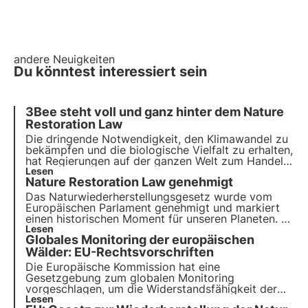
andere Neuigkeiten
Du könntest interessiert sein
3Bee steht voll und ganz hinter dem Nature
Restoration Law
Die dringende Notwendigkeit, den Klimawandel zu
bekämpfen und die biologische Vielfalt zu erhalten,
hat Regierungen auf der ganzen Welt zum Handeln
veranlasst. Heute stimmt die EU über das Gesetz
Lesen
Nature Restoration Law genehmigt
"Nature Restoration Law" ab, das auf die
Wiederherstellung unserer natürlichen Ökosysteme
Das Naturwiederherstellungsgesetz wurde vom
abzielt.
Europäischen Parlament genehmigt und markiert
einen historischen Moment für unseren Planeten. Es
handelt sich um ein wichtiges Gesetz zur
Lesen
Globales Monitoring der europäischen
Unterstützung der EU-Biodiversitätsstrategie
2030, das bedeutende Ziele setzt.
Wälder: EU-Rechtsvorschriften
Die Europäische Kommission hat eine
Gesetzgebung zum globalen Monitoring
vorgeschlagen, um die Widerstandsfähigkeit der
europäischen Wälder zu erhöhen. Was ist das Ziel
Lesen