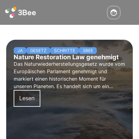
JA
GESETZ
SCHRITTE
3BEE
Nature Restoration Law genehmigt
Das Naturwiederherstellungsgesetz wurde vom
Europäischen Parlament genehmigt und
markiert einen historischen Moment für
unseren Planeten. Es handelt sich um ein
wichtiges Gesetz zur Unterstützung der EU-
Lesen
Biodiversitätsstrategie 2030, das bedeutende
Ziele setzt.