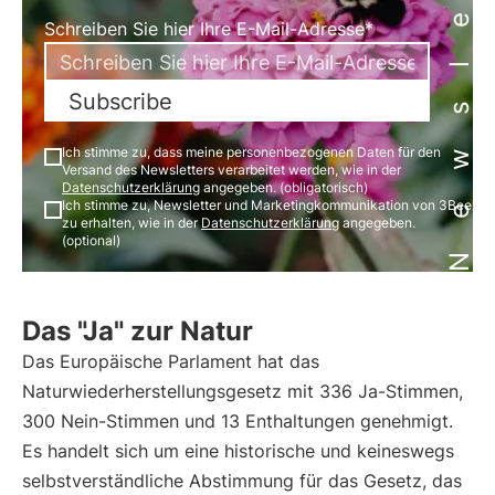
Newsletter
Schreiben Sie hier Ihre E-Mail-Adresse*
Subscribe
Ich stimme zu, dass meine personenbezogenen Daten für den
Versand des Newsletters verarbeitet werden, wie in der
Datenschutzerklärung
angegeben. (obligatorisch)
Ich stimme zu, Newsletter und Marketingkommunikation von 3Bee
zu erhalten, wie in der
Datenschutzerklärung
angegeben.
(optional)
Das "Ja" zur Natur
Das Europäische Parlament hat das
Naturwiederherstellungsgesetz mit 336 Ja-Stimmen,
300 Nein-Stimmen und 13 Enthaltungen genehmigt.
Es handelt sich um eine historische und keineswegs
selbstverständliche Abstimmung für das Gesetz, das