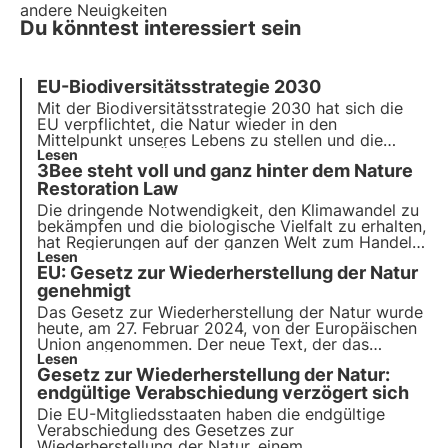
andere Neuigkeiten
Du könntest interessiert sein
EU-Biodiversitätsstrategie 2030
Mit der Biodiversitätsstrategie 2030 hat sich die
EU verpflichtet,
die Natur wieder in den
Mittelpunkt unseres Lebens zu stellen
und die
Zerstörung von Ökosystemen rückgängig zu
Lesen
3Bee steht voll und ganz hinter dem Nature
machen.
Durch die Übernahme einer Patenschaft
für einen 3Bee-Baum
Restoration Law
können Sie dazu beitragen,
die biologische Vielfalt zum Wohl der Menschen,
Die dringende Notwendigkeit, den Klimawandel zu
des Klimas und des Planeten zu regenerieren.
bekämpfen und die biologische Vielfalt zu erhalten,
hat Regierungen auf der ganzen Welt zum Handeln
veranlasst. Heute stimmt die EU über das Gesetz
Lesen
EU: Gesetz zur Wiederherstellung der Natur
"Nature Restoration Law" ab, das auf die
Wiederherstellung unserer natürlichen Ökosysteme
genehmigt
abzielt.
Das Gesetz zur Wiederherstellung der Natur wurde
heute, am 27. Februar 2024, von der Europäischen
Union angenommen. Der neue Text, der das
Ergebnis eines langen Verhandlungsprozesses
Lesen
Gesetz zur Wiederherstellung der Natur:
zwischen den europäischen Institutionen ist, fand
breite Zustimmung. In diesem Artikel erfahren Sie
endgültige Verabschiedung verzögert sich
alle Einzelheiten und die nächsten Schritte.
Die EU-Mitgliedsstaaten haben die endgültige
Verabschiedung des Gesetzes zur
Wiederherstellung der Natur, einem