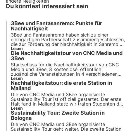
andere Neuigkeiten
Du könntest interessiert sein
3Bee und Fantasanremo: Punkte für
Nachhaltigkeit
3Bee und Fantasanremo
haben sich zu einer
einzigartigen Partnerschaft zusammengeschlossen,
die zur Förderung der
Nachhaltigkeit in Sanremo
beitragen wird. Die Zusammenarbeit wurde ins
Lesen
Die Nachhaltigkeitstour von CNC Media und
Leben gerufen, um die Punkte zu analysieren und
zu unterstützen, die für echte ökologische
3Bee
Nachhaltigkeitsmaßnahmen vergeben werden.
Startschuss für die Nachhaltigkeitstour von CNC
3Bee wird das kritische Auge der Nachhaltigkeit
Media und 3Bee: 8 kostenlose, öffentlich
sein.
zugängliche Veranstaltungen in 4 verschiedenen
Städten, um Schüler und Studenten für die Themen
Lesen
Nachhaltigkeitstour: die erste Station in
der Nachhaltigen Entwicklungsziele (SDGs) der
UN-Agenda 2030 zu sensibilisieren.
Mailand
Die von CNC Media und 3Bee organisierte
Sustainability Tour
ist offiziell gestartet. Der
erste
Halt
fand in
Mailand
statt: wir trafen Studenten des
Liceo Carducci und der Università Cattolica, um
Lesen
Sustainability Tour: Zweite Station in
Bewusstseinsbildung
über Biodiversität, die
Agenda 2030 und die Ziele für nachhaltige
Bologna
Entwicklung zu betreiben.
Die von CNC Media und 3Bee organisierte
Sustainability Tour
geht weiter. Die
zweite Station