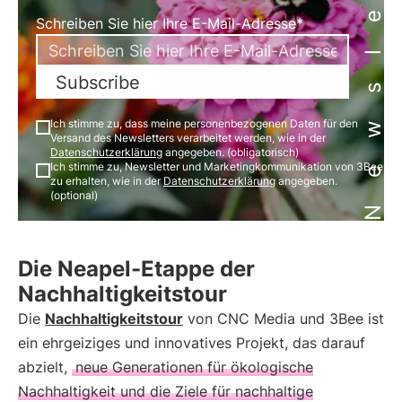
Newsletter
Schreiben Sie hier Ihre E-Mail-Adresse*
Subscribe
Ich stimme zu, dass meine personenbezogenen Daten für den
Versand des Newsletters verarbeitet werden, wie in der
Datenschutzerklärung
angegeben. (obligatorisch)
Ich stimme zu, Newsletter und Marketingkommunikation von 3Bee
zu erhalten, wie in der
Datenschutzerklärung
angegeben.
(optional)
Die Neapel-Etappe der
Nachhaltigkeitstour
Die
Nachhaltigkeitstour
von CNC Media und 3Bee ist
ein ehrgeiziges und innovatives Projekt, das darauf
abzielt,
neue Generationen für ökologische
Nachhaltigkeit und die Ziele für nachhaltige