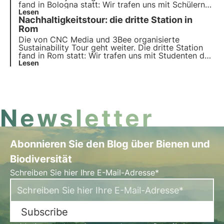
fand in
Bologna
statt: Wir trafen uns mit Schülern
des Augusto-Righi-Gymnasiums und der
Lesen
Nachhaltigkeitstour: die dritte Station in
Universität Alma Mater Studiorum, um
Bewusstseinsbildung
Rom
über biologische Vielfalt, die
Agenda 2030 und die Ziele für nachhaltige
Die von CNC Media und 3Bee organisierte
Entwicklung zu betreiben.
Sustainability Tour
geht weiter. Die
dritte Station
fand in
Rom
statt: Wir trafen uns mit Studenten des
Technischen Instituts Cristoforo Colombo und der
Lesen
Universität La Sapienza, um
Bewusstseinsbildung
über biologische Vielfalt, die Agenda 2030 und die
Ziele für nachhaltige Entwicklung zu betreiben.
Newsletter
Abonnieren Sie den Blog über Bienen und
Biodiversität
Schreiben Sie hier Ihre E-Mail-Adresse*
Subscribe