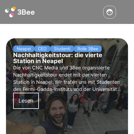
Neapel
CEO
Studenti
Rolle 3Bee
Nachhaltigkeitstour: die vierte
Station in Neapel
Die von CNC Media und 3Bee organisierte
Nachhaltigkeitstour
endet mit der
vierten
Station
in
Neapel
: Wir trafen uns mit Studenten
des Fermi-Gadda-Instituts und der Universität
Neapel Federico II, um
Bewusstseinsbildung
Lesen
über biologische Vielfalt, die Agenda 2030 und
die Ziele für nachhaltige Entwicklung zu
betreiben.