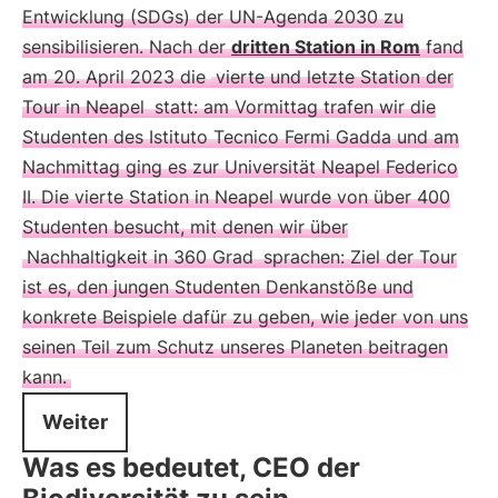
Entwicklung (SDGs) der UN-Agenda 2030 zu
sensibilisieren. Nach der
dritten Station in Rom
fand
am 20. April 2023 die
vierte und letzte Station der
Tour in Neapel
statt: am Vormittag trafen wir die
Studenten des Istituto Tecnico Fermi Gadda und am
Nachmittag ging es zur Universität Neapel Federico
II. Die vierte Station in Neapel wurde von über 400
Studenten besucht, mit denen wir über
Nachhaltigkeit in 360 Grad
sprachen: Ziel der Tour
ist es, den jungen Studenten Denkanstöße und
konkrete Beispiele dafür zu geben, wie jeder von uns
seinen Teil zum Schutz unseres Planeten beitragen
kann.
Weiter
Was es bedeutet, CEO der