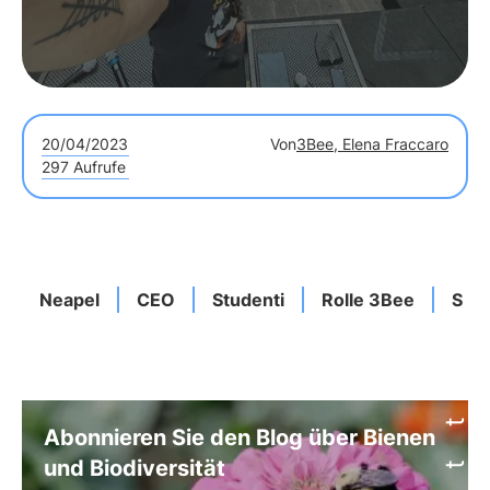
20/04/2023
Von
3Bee, Elena Fraccaro
297 Aufrufe
Neapel
CEO
Studenti
Rolle 3Bee
Schl
Abonnieren Sie den Blog über Bienen
und Biodiversität