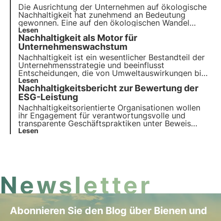
Die Ausrichtung der Unternehmen auf ökologische
Nachhaltigkeit hat zunehmend an Bedeutung
gewonnen. Eine auf den ökologischen Wandel
ausgerichtete Unternehmensstrategie ist keine
Lesen
Nachhaltigkeit als Motor für
Option, sondern eine Notwendigkeit. Lassen Sie
uns sehen, wie Sie sie zu Ihrer eigenen machen
Unternehmenswachstum
können, um zu wachsen und die Wirtschaft
Nachhaltigkeit ist ein wesentlicher Bestandteil der
anzukurbeln.
Unternehmensstrategie und beeinflusst
Entscheidungen, die von Umweltauswirkungen bis
hin zu sozialpolitischen Maßnahmen reichen. In
Lesen
Nachhaltigkeitsbericht zur Bewertung der
diesem Artikel wird die Rolle der Nachhaltigkeit in
der Wirtschaftslandschaft untersucht, wobei auf
ESG-Leistung
neue Trends bei italienischen Verbrauchern und
Nachhaltigkeitsorientierte Organisationen wollen
Unternehmen eingegangen wird.
ihr Engagement für verantwortungsvolle und
transparente Geschäftspraktiken unter Beweis
stellen. Zu diesem Zweck hat sich der
Lesen
Nachhaltigkeitsbericht als wichtiges Instrument zur
Bewertung und Kommunikation der ESG-Leistung
eines Unternehmens erwiesen.
Newsletter
Abonnieren Sie den Blog über Bienen und