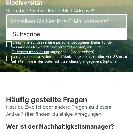
Biodiversität
Schreiben Sie hier Ihre E-Mail-Adresse*
Subscribe
Ich stimme zu, dass meine personenbezogenen Daten für den
Versand des Newsletters verarbeitet werden, wie in der
Datenschutzerklärung
angegeben. (obligatorisch)
Ich stimme zu, Newsletter und Marketingkommunikation von 3Bee zu
erhalten, wie in der
Datenschutzerklärung
angegeben. (optional)
Häufig gestellte Fragen
Hast du Zweifel oder andere Fragen zu diesem
Artikel? Hier findest du einige Anregungen
Wer ist der Nachhaltigkeitsmanager?