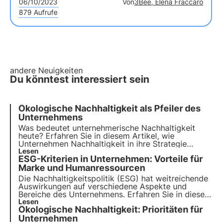
06/10/2023
Von
3Bee, Elena Fraccaro
879 Aufrufe
andere Neuigkeiten
Du könntest interessiert sein
Ökologische Nachhaltigkeit als Pfeiler des
Unternehmens
Was bedeutet unternehmerische Nachhaltigkeit
heute? Erfahren Sie in diesem Artikel, wie
Unternehmen Nachhaltigkeit in ihre Strategie
einbeziehen und welche Rolle sie bei der
Lesen
ESG-Kriterien in Unternehmen: Vorteile für
Erreichung der Ziele der Agenda 2030 spielen.
Erfahren Sie mehr mit den Pills from the Oasis, der
Marke und Humanressourcen
digitalen Akademie von 3Bee.
Die Nachhaltigkeitspolitik (ESG) hat weitreichende
Auswirkungen auf verschiedene Aspekte und
Bereiche des Unternehmens. Erfahren Sie in diesem
Artikel, welche spezifischen Vorteile für die Marke
Lesen
Ökologische Nachhaltigkeit: Prioritäten für
bestehen und welche Rolle die Personalabteilung
dabei spielt.
Unternehmen