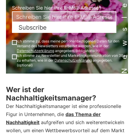
Newsletter
Schreiben Sie hier Ihre E-Mail-Adresse*
Subscribe
Ich stimme zu, dass meine personenbezogenen Daten für den
Versand des Newsletters verarbeitet werden, wie in der
Datenschutzerklärung
angegeben. (obligatorisch)
Ich stimme zu, Newsletter und Marketingkommunikation von 3Bee
zu erhalten, wie in der
Datenschutzerklärung
angegeben.
(optional)
Wer ist der
Nachhaltigkeitsmanager?
Der Nachhaltigkeitsmanager ist eine professionelle
Figur in Unternehmen, die
das Thema der
Nachhaltigkeit
aufgreifen und sich weiterentwickeln
wollen, um einen Wettbewerbsvorteil auf dem Markt