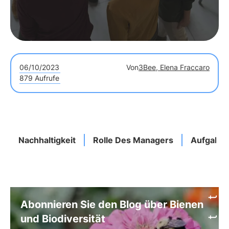
06/10/2023
Von
3Bee, Elena Fraccaro
879 Aufrufe
Nachhaltigkeit
Rolle Des Managers
Aufgaben
Abonnieren Sie den Blog über Bienen
und Biodiversität