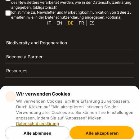
des Newsletters verarbeitet werden, wie in der
Datenschutzerklärung
angegeben. (obligatorisch)
Ich stimme zu, Newsletter und Marketingkommunikation von 3Bee zu
erhalten, wie in der
Datenschutzerklärung
angegeben. (optional)
IT
EN
DE
FR
ES
Biodiversity and Regeneration
Become a Partner
Resources
Wir verwenden Cookies
Wir verwenden Cookies, um Ihre Erfahrung zu verbessern.
3Bee ist die Referenz für Nachhaltigkeit, Bienenschutz
Durch Klicken auf "Alle akzeptieren" stimmen Sie der
und Biodiversität
Verwendung aller Cookies zu. Sie können Ihre Einstellungen
anpassen, indem Sie auf "Anpassen" klicken.
Datenschutzerklärung
3Bee S.R.L Via Pastrengo 14, 20159, Milano (MI)
P.IVA: IT09711590969
Alle ablehnen
Alle akzeptieren
3Bee GmbHSede legale: Oranienburger Straße 23, 10178
BerlinHR number: 256594