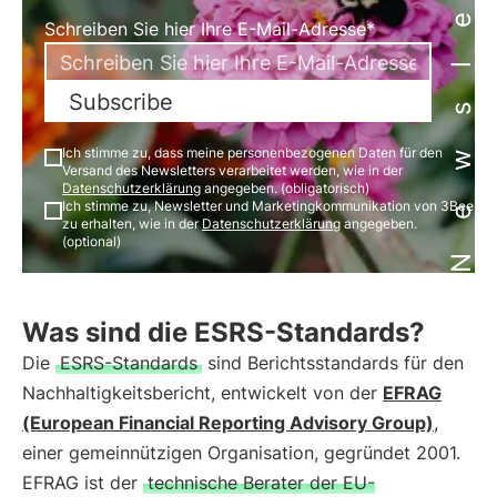
Newsletter
Schreiben Sie hier Ihre E-Mail-Adresse*
Subscribe
Ich stimme zu, dass meine personenbezogenen Daten für den
Versand des Newsletters verarbeitet werden, wie in der
Datenschutzerklärung
angegeben. (obligatorisch)
Ich stimme zu, Newsletter und Marketingkommunikation von 3Bee
zu erhalten, wie in der
Datenschutzerklärung
angegeben.
(optional)
Was sind die ESRS-Standards?
Die
ESRS-Standards
sind Berichtsstandards für den
Nachhaltigkeitsbericht, entwickelt von der
EFRAG
(European Financial Reporting Advisory Group)
,
einer gemeinnützigen Organisation, gegründet 2001.
EFRAG ist der
technische Berater der EU-