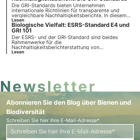
3Bee's Digital Academy for Sustainability
Die GRI-Standards bieten Unternehmen
Professionals.
internationale Richtlinien für transparente und
vergleichbare Nachhaltigkeitsberichte. In diesem
Artikel erfahren Sie, wie sie strukturiert sind,
Lesen
Biologische Vielfalt: ESRS-Standard E4 und
welche Kategorien es gibt und alles zum neuen
GRI-Standard 101: Biodiversität 2024, gültig ab
GRI 101
dem 1. Januar 2026.
Der ESRS- und der GRI-Standard sind beides
Rahmenwerke für die
Nachhaltigkeitsberichterstattung von
Unternehmen. Die beiden Standards decken ein
Lesen
breites Spektrum von Nachhaltigkeitsthemen ab,
darunter auch die biologische Vielfalt. In diesem
Artikel analysieren wir die Unterschiede zwischen
den beiden Standards.
Newsletter
Abonnieren Sie den Blog über Bienen und
Biodiversität
Schreiben Sie hier Ihre E-Mail-Adresse*