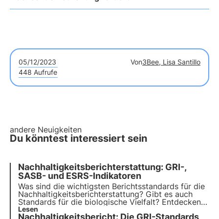
05/12/2023
Von
3Bee, Lisa Santillo
448 Aufrufe
andere Neuigkeiten
Du könntest interessiert sein
Nachhaltigkeitsberichterstattung: GRI-,
SASB- und ESRS-Indikatoren
Was sind die wichtigsten Berichtsstandards für die
Nachhaltigkeitsberichterstattung? Gibt es auch
Standards für die biologische Vielfalt? Entdecken
Sie die GRI-, SASB- und ESRS-Standards in diesem
Lesen
Nachhaltigkeitsbericht: Die GRI-Standards
Artikel. Erfahren Sie mehr mit Pills from the Oasis,