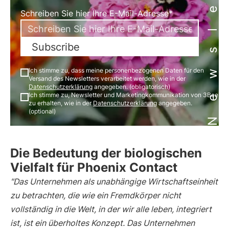
Newsletter
Schreiben Sie hier Ihre E-Mail-Adresse*
Subscribe
Ich stimme zu, dass meine personenbezogenen Daten für den
Versand des Newsletters verarbeitet werden, wie in der
Datenschutzerklärung
angegeben. (obligatorisch)
Ich stimme zu, Newsletter und Marketingkommunikation von 3Bee
zu erhalten, wie in der
Datenschutzerklärung
angegeben.
(optional)
Die Bedeutung der biologischen
Vielfalt für Phoenix Contact
"Das Unternehmen als unabhängige Wirtschaftseinheit
zu betrachten, die wie ein Fremdkörper nicht
vollständig in die Welt, in der wir alle leben, integriert
ist, ist ein überholtes Konzept. Das Unternehmen