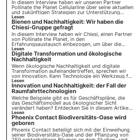
In diesem Interview haben wir unseren Partner
Pollinate the Planet Cellularline über seine aktuellen
und zukünftigen Strategien zur Unterstützung
eines ökologischen Wandels befragt, bei dem das
Lesen
Bienen und Nachhaltigkeit: Wir haben die
Unternehmen bereits eine führende Rolle spielt,
angefangen mit dem Projekt zum Schutz der
Chiesi-Gruppe gefragt
biologischen Vielfalt mit 3Bee ab 2021
In diesem Interview haben wir Chiesi, einen Partner
von Pollinate the Planet, in den
Erfahrungsaustausch einbezogen, um über die
Umweltauswirkungen ihrer Arbeit zum Schutz der
Lesen
Digitale Transformation und ökologische
Bienen zu sprechen. Protagonisten des Projekts zur
Erhaltung der biologischen Vielfalt mit 3Bee.
Nachhaltigkeit
Wenn ökologische Nachhaltigkeit und digitale
Transformation aufeinandertreffen, sprechen wir
von Innovation. Kann Technologie ein Werkzeug für
nachhaltige Entwicklung sein? In diesem Artikel
Lesen
Innovation und Nachhaltigkeit: der Fall der
erfahren Sie, wie Unternehmen den grünen und
digitalen Wandel angehen.
Raumfahrttechnologien
Welche Beispiele gibt es für Geschäftspläne, die
das Geschäftsmodell aus ökologischer Sicht
verändert haben? Entdecken Sie in diesem Artikel
die Rolle der Innovation beim ökologischen
Lesen
Phoenix Contact Biodiversitäts-Oase wird
Übergang. Erfahren Sie mehr mit Pills from the
Oasis, 3Bee's Digital Academy for Sustainability
geboren
Professionals.
Phoenix Contact beteiligt sich mit der Einweihung
seiner Biodiversitäts-Oase und der Pflanzung von
250 nektarhaltigen Bäumen an dem Studien- und