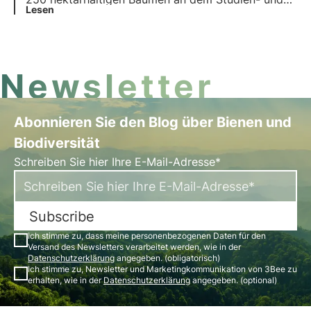
Forschungsprojekt von 3Bee zum Thema
Lesen
biologische Vielfalt und Bestäuber. Dies ist der
erste Schritt zu einem größeren
Regenerationsprojekt.
Newsletter
Abonnieren Sie den Blog über Bienen und
Biodiversität
Schreiben Sie hier Ihre E-Mail-Adresse*
Subscribe
Ich stimme zu, dass meine personenbezogenen Daten für den
Versand des Newsletters verarbeitet werden, wie in der
Datenschutzerklärung
angegeben. (obligatorisch)
Ich stimme zu, Newsletter und Marketingkommunikation von 3Bee zu
erhalten, wie in der
Datenschutzerklärung
angegeben. (optional)