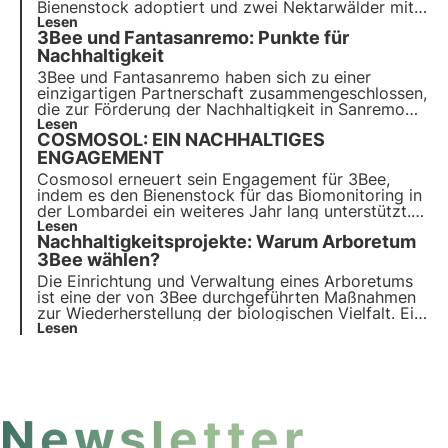
Bienenstock adoptiert und zwei Nektarwälder mit
bis zu 200 Honigbäumen anpflanzt. Dies ist ein
Lesen
3Bee und Fantasanremo: Punkte für
konkretes Beispiel für unternehmerische
Nachhaltigkeit und die Regeneration der
Nachhaltigkeit
biologischen Vielfalt.
3Bee und Fantasanremo
haben sich zu einer
einzigartigen Partnerschaft zusammengeschlossen,
die zur Förderung der
Nachhaltigkeit in Sanremo
beitragen wird. Die Zusammenarbeit wurde ins
Lesen
COSMOSOL: EIN NACHHALTIGES
Leben gerufen, um die Punkte zu analysieren und
zu unterstützen, die für echte ökologische
ENGAGEMENT
Nachhaltigkeitsmaßnahmen vergeben werden.
Cosmosol erneuert sein Engagement für 3Bee,
3Bee wird das kritische Auge der Nachhaltigkeit
indem es den Bienenstock für das Biomonitoring in
sein.
der Lombardei ein weiteres Jahr lang unterstützt.
Cosmosol ist ein konkretes Beispiel für
Lesen
Nachhaltigkeitsprojekte: Warum Arboretum
unternehmerische Nachhaltigkeit und
Unterstützung für das Gebiet. Die Worte von
3Bee wählen?
Federica Naso, Leiterin der Abteilung
Die Einrichtung und Verwaltung eines Arboretums
Nachhaltigkeit und Innovation.
ist eine der von 3Bee durchgeführten Maßnahmen
zur Wiederherstellung der biologischen Vielfalt. Ein
Nachhaltigkeitsprojekt des Unternehmens, das mit
Lesen
Hilfe von Dashboards gemessen wird, um einen
wissenschaftlichen Ansatz zu verfolgen, der das
Risiko von Greenwashing verhindert. Erfahren Sie
mehr in diesem Artikel.
Newsletter