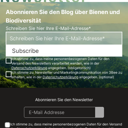
Abonnieren Sie den Blog über Bienen und
Biodiversität
Schreiben Sie hier Ihre E-Mail-Adresse*
Subscribe
Ich stimme zu, dass meine personenbezogenen Daten für den
Versand des Newsletters verarbeitet werden, wie in der
Datenschutzerklärung
angegeben. (obligatorisch)
Ich stimme zu, Newsletter und Marketingkommunikation von 3Bee zu
erhalten, wie in der
Datenschutzerklärung
angegeben. (optional)
Abonnieren Sie den Newsletter
Instagram
Facebook
Linkedin
Youtube
Ich stimme zu, dass meine personenbezogenen Daten für den Versand