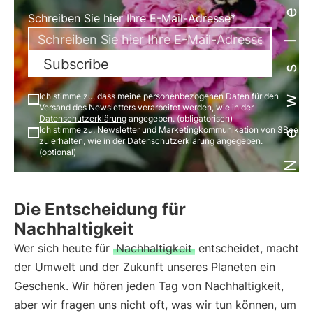
Newsletter
Schreiben Sie hier Ihre E-Mail-Adresse*
Subscribe
Ich stimme zu, dass meine personenbezogenen Daten für den
Versand des Newsletters verarbeitet werden, wie in der
Datenschutzerklärung
angegeben. (obligatorisch)
Ich stimme zu, Newsletter und Marketingkommunikation von 3Bee
zu erhalten, wie in der
Datenschutzerklärung
angegeben.
(optional)
Die Entscheidung für
Nachhaltigkeit
Wer sich heute für
Nachhaltigkeit
entscheidet, macht
der Umwelt und der Zukunft unseres Planeten ein
Geschenk. Wir hören jeden Tag von Nachhaltigkeit,
aber wir fragen uns nicht oft, was wir tun können, um