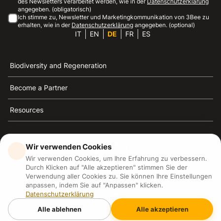
des Newsletters verarbeitet werden, wie in der
Datenschutzerklärung
angegeben. (obligatorisch)
Ich stimme zu, Newsletter und Marketingkommunikation von 3Bee zu
erhalten, wie in der
Datenschutzerklärung
angegeben. (optional)
IT
EN
DE
FR
ES
Biodiversity and Regeneration
Become a Partner
Resources
Wir verwenden Cookies
Wir verwenden Cookies, um Ihre Erfahrung zu verbessern.
3Bee ist die Referenz für Nachhaltigkeit, Bienenschutz
Durch Klicken auf "Alle akzeptieren" stimmen Sie der
und Biodiversität
Verwendung aller Cookies zu. Sie können Ihre Einstellungen
anpassen, indem Sie auf "Anpassen" klicken.
Datenschutzerklärung
3Bee S.R.L Via Pastrengo 14, 20159, Milano (MI)
P.IVA: IT09711590969
Alle ablehnen
Alle akzeptieren
3Bee GmbHSede legale: Oranienburger Straße 23, 10178
BerlinHR number: 256594