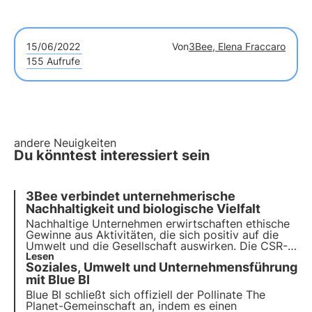
15/06/2022
Von
3Bee, Elena Fraccaro
155 Aufrufe
andere Neuigkeiten
Du könntest interessiert sein
3Bee verbindet unternehmerische
Nachhaltigkeit und biologische Vielfalt
Nachhaltige Unternehmen erwirtschaften ethische
Gewinne aus Aktivitäten, die sich positiv auf die
Umwelt und die Gesellschaft auswirken. Die CSR-
Projekte von 3Bee regenerieren die Artenvielfalt.
Lesen
Soziales, Umwelt und Unternehmensführung
Finden Sie heraus, wie Sie (mehr) nachhaltig sein
können und wie Sie die biologische Vielfalt durch
mit Blue BI
die Einbeziehung Ihrer Mitarbeiter schützen
Blue BI schließt sich offiziell der Pollinate The
können.
Planet-Gemeinschaft an, indem es einen