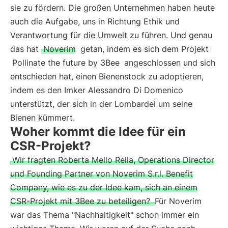
sie zu fördern. Die großen Unternehmen haben heute
auch die Aufgabe, uns in Richtung Ethik und
Verantwortung für die Umwelt zu führen. Und genau
das hat
Noverim
getan, indem es sich dem Projekt
Pollinate the future by 3Bee
angeschlossen und sich
entschieden hat, einen Bienenstock zu adoptieren,
indem es den Imker Alessandro Di Domenico
unterstützt, der sich in der Lombardei um seine
Bienen kümmert.
Woher kommt die Idee für ein
CSR-Projekt?
Wir fragten Roberta Mello Rella, Operations Director
und Founding Partner von Noverim S.r.l. Benefit
Company, wie es zu der Idee kam, sich an einem
CSR-Projekt mit 3Bee zu beteiligen?
Für Noverim
war das Thema "Nachhaltigkeit" schon immer ein