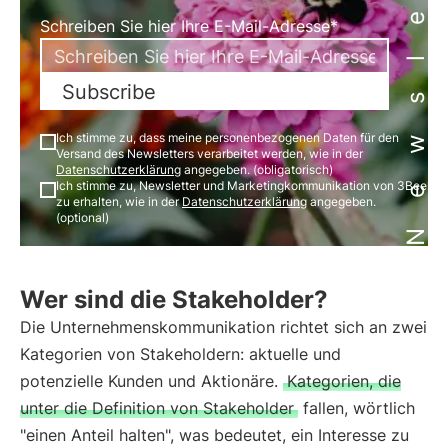
Newsletter
Schreiben Sie hier Ihre E-Mail-Adresse*
Subscribe
Ich stimme zu, dass meine personenbezogenen Daten für den
Versand des Newsletters verarbeitet werden, wie in der
Datenschutzerklärung
angegeben. (obligatorisch)
Ich stimme zu, Newsletter und Marketingkommunikation von 3Bee
zu erhalten, wie in der
Datenschutzerklärung
angegeben.
(optional)
Wer sind die Stakeholder?
Die Unternehmenskommunikation richtet sich an zwei
Kategorien von Stakeholdern: aktuelle und
potenzielle Kunden und Aktionäre.
Kategorien, die
unter die Definition von Stakeholder
fallen, wörtlich
"einen Anteil halten", was bedeutet, ein Interesse zu