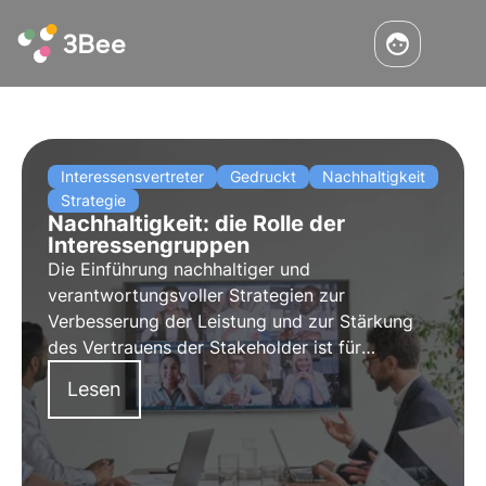
Interessensvertreter
Gedruckt
Nachhaltigkeit
Strategie
Nachhaltigkeit: die Rolle der
Interessengruppen
Die Einführung nachhaltiger und
verantwortungsvoller Strategien zur
Verbesserung der Leistung und zur Stärkung
des Vertrauens der Stakeholder ist für
Unternehmen von entscheidender Bedeutung.
Lesen
In diesem Artikel erfahren Sie mehr über die
strategische Bedeutung des Stakeholder-
Engagements und den Aufbau von Vertrauen
bei den Stakeholdern.