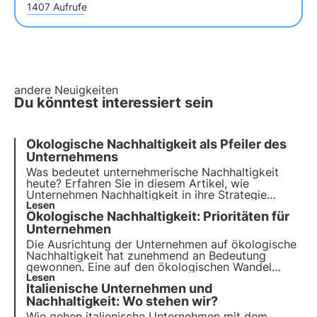
1407 Aufrufe
andere Neuigkeiten
Du könntest interessiert sein
Ökologische Nachhaltigkeit als Pfeiler des
Unternehmens
Was bedeutet unternehmerische Nachhaltigkeit
heute? Erfahren Sie in diesem Artikel, wie
Unternehmen Nachhaltigkeit in ihre Strategie
einbeziehen und welche Rolle sie bei der
Lesen
Ökologische Nachhaltigkeit: Prioritäten für
Erreichung der Ziele der Agenda 2030 spielen.
Erfahren Sie mehr mit den Pills from the Oasis, der
Unternehmen
digitalen Akademie von 3Bee.
Die Ausrichtung der Unternehmen auf ökologische
Nachhaltigkeit hat zunehmend an Bedeutung
gewonnen. Eine auf den ökologischen Wandel
ausgerichtete Unternehmensstrategie ist keine
Lesen
Italienische Unternehmen und
Option, sondern eine Notwendigkeit. Lassen Sie
uns sehen, wie Sie sie zu Ihrer eigenen machen
Nachhaltigkeit: Wo stehen wir?
können, um zu wachsen und die Wirtschaft
Wie gehen italienische Unternehmen mit dem