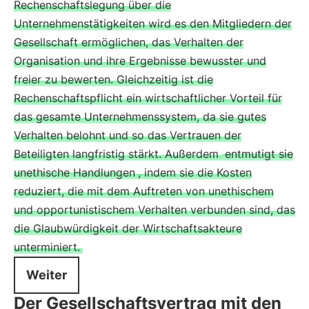
Rechenschaftslegung über die
Unternehmenstätigkeiten wird es den Mitgliedern der
Gesellschaft ermöglichen, das Verhalten der
Organisation und ihre Ergebnisse bewusster und
freier zu bewerten. Gleichzeitig ist die
Rechenschaftspflicht ein wirtschaftlicher Vorteil für
das gesamte Unternehmenssystem, da sie gutes
Verhalten belohnt und so das Vertrauen der
Beteiligten langfristig stärkt. Außerdem
entmutigt sie
unethische Handlungen
, indem sie die Kosten
reduziert, die mit dem Auftreten von unethischem
und opportunistischem Verhalten verbunden sind, das
die Glaubwürdigkeit der Wirtschaftsakteure
unterminiert.
Weiter
Der Gesellschaftsvertrag mit den