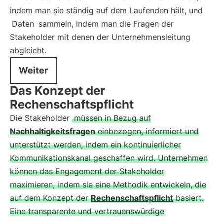
indem man sie ständig auf dem Laufenden hält, und
Daten
sammeln, indem man die Fragen der
Stakeholder mit denen der Unternehmensleitung
abgleicht.
Weiter
Das Konzept der
Rechenschaftspflicht
Die Stakeholder
müssen in Bezug auf
Nachhaltigkeitsfragen
einbezogen, informiert und
unterstützt werden, indem ein kontinuierlicher
Kommunikationskanal geschaffen wird. Unternehmen
können das Engagement der Stakeholder
maximieren, indem sie eine Methodik entwickeln, die
auf dem Konzept der
Rechenschaftspflicht
basiert.
Eine transparente und vertrauenswürdige