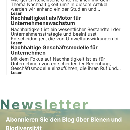
anzukurbeln.
Thema Nachhaltigkeit um? In diesem Artikel
werden wir anhand einiger Studien und
Untersuchungen analysieren, wie die Nachhaltigkeit
Lesen
Nachhaltigkeit als Motor für
zu einem strategischen Unternehmenshebel wird,
der zum Risikomanagement und zur
Unternehmenswachstum
Kostensenkung beiträgt.
Nachhaltigkeit ist ein wesentlicher Bestandteil der
Unternehmensstrategie und beeinflusst
Entscheidungen, die von Umweltauswirkungen bis
hin zu sozialpolitischen Maßnahmen reichen. In
Lesen
Nachhaltige Geschäftsmodelle für
diesem Artikel wird die Rolle der Nachhaltigkeit in
der Wirtschaftslandschaft untersucht, wobei auf
Unternehmen
neue Trends bei italienischen Verbrauchern und
Mit dem Fokus auf Nachhaltigkeit ist es für
Unternehmen eingegangen wird.
Unternehmen von entscheidender Bedeutung,
Geschäftsmodelle einzuführen, die ihren Ruf und
ihre Wettbewerbsposition auf dem Markt
Lesen
verbessern. Ziel ist es, wirtschaftlich zu wachsen
und gleichzeitig einen positiven Einfluss auf die
Umwelt und die Menschen zu haben.
Newsletter
Abonnieren Sie den Blog über Bienen und
Biodiversität