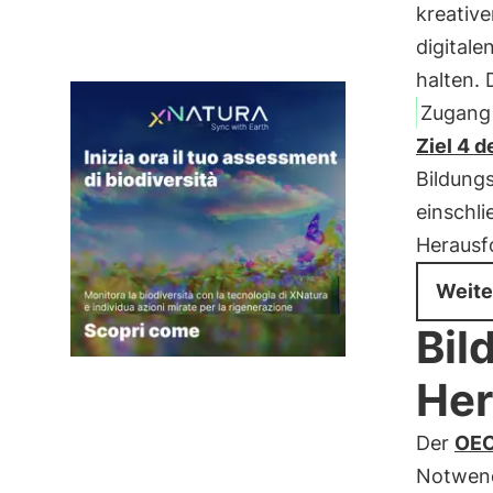
kreativ
digitale
halten. 
Zugang 
Ziel 4 
Bildungs
einschli
Herausfo
Weite
Bil
Her
Der
OEC
Notwend