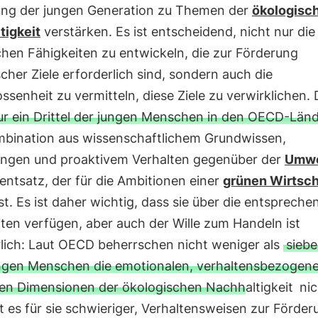
ung der jungen Generation zu Themen der
ökologisc
tigkeit
verstärken. Es ist entscheidend, nicht nur die
hen Fähigkeiten zu entwickeln, die zur Förderung
cher Ziele erforderlich sind, sondern auch die
ssenheit zu vermitteln, diese Ziele zu verwirklichen. 
ur ein Drittel der jungen Menschen in den OECD-Län
mbination aus wissenschaftlichem Grundwissen,
lungen und proaktivem Verhalten gegenüber der
Umwe
entsatz, der für die Ambitionen einer
grünen Wirtsch
ist. Es ist daher wichtig, dass sie über die entsprech
ten verfügen, aber auch der Wille zum Handeln ist
rlich: Laut OECD beherrschen nicht weniger als
sieb
ngen Menschen die emotionalen, verhaltensbezogen
ven Dimensionen der ökologischen Nachhaltigkeit
nic
t es für sie schwieriger, Verhaltensweisen zur Förder