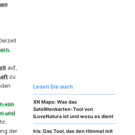
hen
Derzeit
dern
lt
auf,
aft
zu
enden
Lesen Sie auch
XN Maps: Was das
en von
Satellitenkarten-Tool von
en und
iLoveNatura ist und wozu es dient
ht.
ung der
Iris: Das Tool, das den Himmel mit