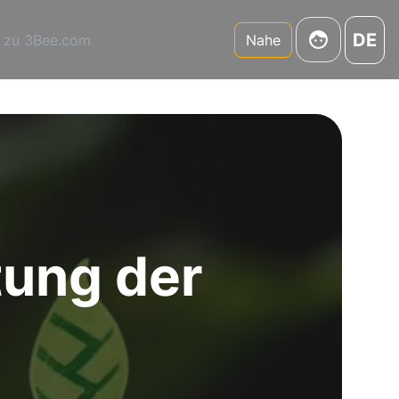
DE
 zu 3Bee.com
Nahe
tung der