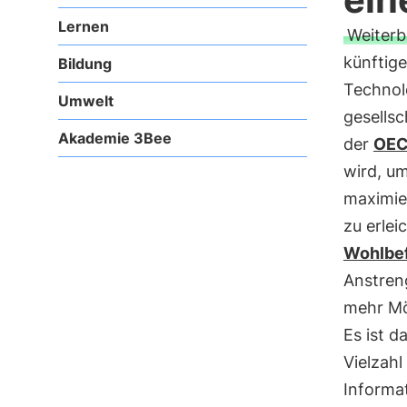
Lernen
Weiterb
künftig
Bildung
Technol
Umwelt
gesells
Akademie 3Bee
der
OE
wird, um
maximie
zu erle
Wohlbe
Anstren
mehr Mö
Es ist 
Vielzah
Informa