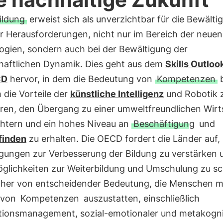
ildung
erweist sich als unverzichtbar für die Bewälti
er Herausforderungen, nicht nur im Bereich der neuen
ogien, sondern auch bei der Bewältigung der
chaftlichen Dynamik. Dies geht aus dem
Skills Outlo
CD
hervor, in dem die Bedeutung von
Kompetenzen
b
 die Vorteile der
künstliche Intelligenz
und Robotik 
ren, den Übergang zu einer umweltfreundlichen Wirt
ichtern und ein hohes Niveau an
Beschäftigung
und
finden
zu erhalten. Die OECD fordert die Länder auf, 
gungen zur Verbesserung der Bildung zu verstärken 
glichkeiten zur Weiterbildung und Umschulung zu sc
daher von entscheidender Bedeutung, die Menschen mi
l von
Kompetenzen
auszustatten, einschließlich
tionsmanagement, sozial-emotionaler und metakogni