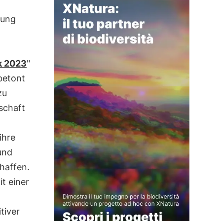
gung
ok 2023
"
etont
zu
schaft
ihre
und
haffen.
t einer
tiver