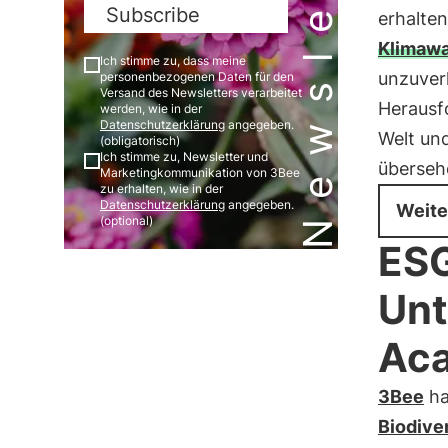
Newsletter
Subscribe
erhalte
Klimaw
Ich stimme zu, dass meine
unzuver
personenbezogenen Daten für den
Versand des Newsletters verarbeitet
Herausf
werden, wie in der
Datenschutzerklärung
angegeben.
Welt und
(obligatorisch)
Ich stimme zu, Newsletter und
überseh
Marketingkommunikation von 3Bee
zu erhalten, wie in der
Datenschutzerklärung
angegeben.
Weite
(optional)
ESG
Unt
Ac
3Bee
ha
Biodiver