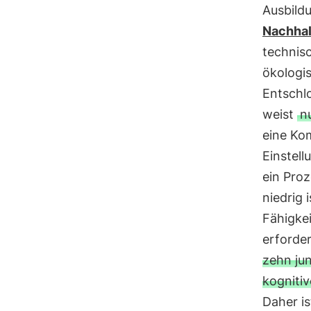
Ausbild
Nachhal
technisc
ökologis
Entschlo
weist
n
eine Ko
Einstel
ein Proz
niedrig 
Fähigkei
erforde
zehn ju
kogniti
Daher is