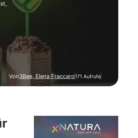
st,
Von
3Bee, Elena Fraccaro
171 Aufrufe
ür