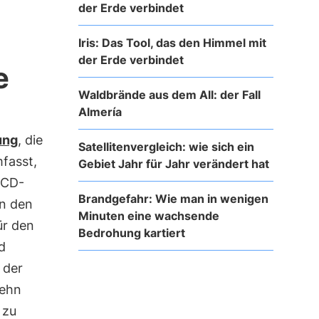
der Erde verbindet
Iris: Das Tool, das den Himmel mit
der Erde verbindet
e
Waldbrände aus dem All: der Fall
Almería
ung
, die
Satellitenvergleich: wie sich ein
fasst,
Gebiet Jahr für Jahr verändert hat
ECD-
Brandgefahr: Wie man in wenigen
n den
Minuten eine wachsende
ür den
Bedrohung kartiert
d
 der
zehn
 zu