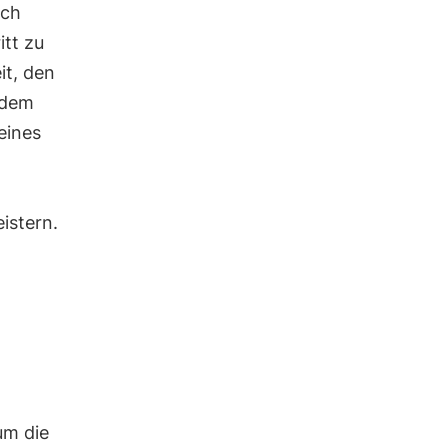
ach
itt zu
it, den
 dem
eines
istern.
um die