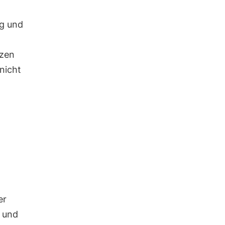
g und
nzen
 nicht
er
 und