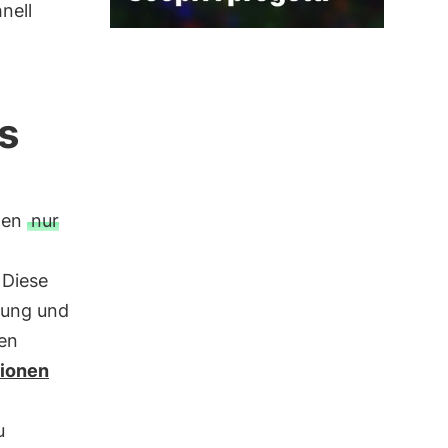
nell
s
men
nur
. Diese
dung und
hen
tionen
u