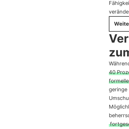
Fähigkei
verände
Weite
Ver
zum
Während
40 Proz
formell
geringe 
Umschul
Möglichk
beherrs
fortges