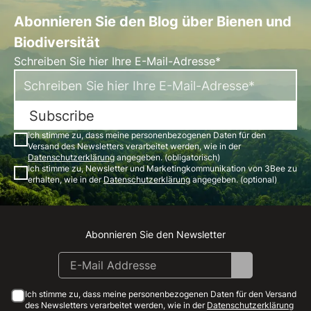
Abonnieren Sie den Blog über Bienen und
Biodiversität
Schreiben Sie hier Ihre E-Mail-Adresse*
Subscribe
Ich stimme zu, dass meine personenbezogenen Daten für den
Versand des Newsletters verarbeitet werden, wie in der
Datenschutzerklärung
angegeben. (obligatorisch)
Ich stimme zu, Newsletter und Marketingkommunikation von 3Bee zu
erhalten, wie in der
Datenschutzerklärung
angegeben. (optional)
Abonnieren Sie den Newsletter
Instagram
Facebook
Linkedin
Youtube
Ich stimme zu, dass meine personenbezogenen Daten für den Versand
des Newsletters verarbeitet werden, wie in der
Datenschutzerklärung