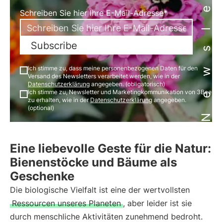
Newsletter
Schreiben Sie hier Ihre E-Mail-Adresse*
Subscribe
Ich stimme zu, dass meine personenbezogenen Daten für den
Versand des Newsletters verarbeitet werden, wie in der
Datenschutzerklärung
angegeben. (obligatorisch)
Ich stimme zu, Newsletter und Marketingkommunikation von 3Bee
zu erhalten, wie in der
Datenschutzerklärung
angegeben.
(optional)
Eine liebevolle Geste für die Natur:
Bienenstöcke und Bäume als
Geschenke
Die biologische Vielfalt ist eine der wertvollsten
Ressourcen unseres Planeten
, aber leider ist sie
durch menschliche Aktivitäten zunehmend bedroht.