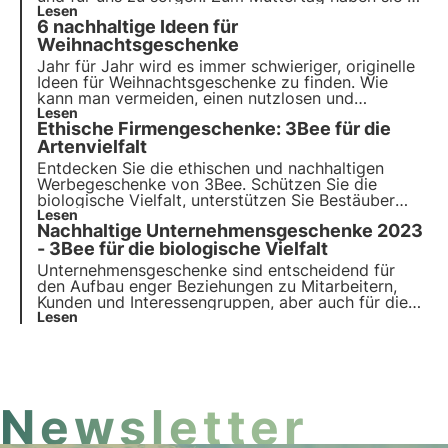
verdient, ein einzigartiges und originelles Geschenk
Lesen
6 nachhaltige Ideen für
zu erhalten, genau wie sie. Ein Bienenstock von
3Bee ist das perfekte Geschenk, eine süße und
Weihnachtsgeschenke
nachhaltige Überraschung! ????
Jahr für Jahr wird es immer schwieriger, originelle
Ideen für Weihnachtsgeschenke zu finden. Wie
kann man vermeiden, einen nutzlosen und
unpersönlichen Gegenstand zu verschenken? 3Bee
Lesen
Ethische Firmengeschenke: 3Bee für die
bietet Ihnen die Lösung mit seinen Projekten, die
dem Schutz der biologischen Vielfalt gewidmet
Artenvielfalt
sind: transparent, sensibilisierend und
Entdecken Sie die ethischen und nachhaltigen
unvergesslich.
Werbegeschenke von 3Bee. Schützen Sie die
biologische Vielfalt, unterstützen Sie Bestäuber
und reduzieren Sie CO2-Emissionen. Verschenken
Lesen
Nachhaltige Unternehmensgeschenke 2023
Sie technologische Bienenstöcke, Nektarbäume
und Polly House für einen grünen Fußabdruck und
- 3Bee für die biologische Vielfalt
sozial verantwortliches Branding.
Unternehmensgeschenke sind entscheidend für
den Aufbau enger Beziehungen zu Mitarbeitern,
Kunden und Interessengruppen, aber auch für die
Vermittlung von Unternehmenswerten. Dabei spielt
Lesen
die Nachhaltigkeit eine immer wichtigere Rolle.
Entdecken Sie die nachhaltigen Werbegeschenke
von 3Bee: Wählen Sie aus und schenken Sie
biologische Vielfalt.
Newsletter