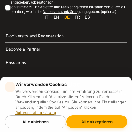
angegeben. (obligatorisch)
Ich stimme zu, Newsletter und Marketingkommunikation von 3Bee zu
erhalten, wie in der
Datenschutzerklärung
angegeben. (optional)
IT
EN
DE
FR
ES
Biodiversity and Regeneration
Become a Partner
Resources
Wir verwenden Cookies
Wir verwenden Cookies, um Ihre Erfahrung zu verbessern.
3Bee ist die Referenz für Nachhaltigkeit, Bienenschutz
Durch Klicken auf "Alle akzeptieren" stimmen Sie der
und Biodiversität
Verwendung aller Cookies zu. Sie können Ihre Einstellungen
anpassen, indem Sie auf "Anpassen" klicken.
Datenschutzerklärung
3Bee S.R.L Via Pastrengo 14, 20159, Milano (MI)
P.IVA: IT09711590969
Alle ablehnen
Alle akzeptieren
3Bee GmbHSede legale: Oranienburger Straße 23, 10178
BerlinHR number: 256594