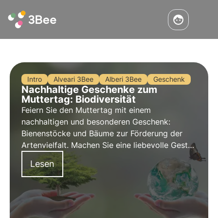
Intro
Alveari 3Bee
Alberi 3Bee
Geschenk
Nachhaltige Geschenke zum
Muttertag: Biodiversität
Feiern Sie den Muttertag mit einem
nachhaltigen und besonderen Geschenk:
Bienenstöcke und Bäume zur Förderung der
Artenvielfalt. Machen Sie eine liebevolle Geste
gegenüber der Natur und dem Planeten. In
Lesen
unserem Artikel finden Sie nützliche Tipps für
ein umweltfreundliches und originelles 3Bee-
Geschenk für Ihre Mutter