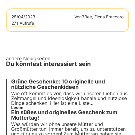
28/04/2023
Von
3Bee, Elena Fraccaro
271 Aufrufe
andere Neuigkeiten
Du könntest interessiert sein
Grüne Geschenke: 10 originelle und
nützliche Geschenkideen
Wie oft kommt es vor, dass wir unseren Lieben aus
Zeitmangel und Ideenlosigkeit banale und nutzlose
Dinge schenken. Hier ist eine Liste
umweltfreundlicher Geschenke mit 10 originellen
Lesen
Ein süßes und originelles Geschenk zum
Geschenkideen, die für jeden geeignet sind!
Machen Sie besondere, nützliche und nicht triviale
Muttertag!
Geschenke.
Was würden wir ohne unsere Mütter und
Großmütter tun! Immer bereit, uns zu unterstützen
und für uns zu sorgen! Zum Muttertag haben sie es