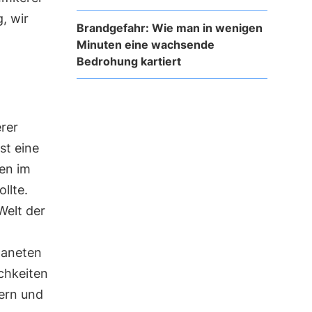
, wir
Brandgefahr: Wie man in wenigen
Minuten eine wachsende
Bedrohung kartiert
rer
st eine
en im
llte.
Welt der
t
laneten
chkeiten
tern und