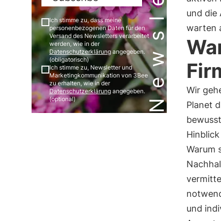
Newsletter
und die 
Ich stimme zu, dass meine
warten 
personenbezogenen Daten für den
Versand des Newsletters verarbeitet
War
werden, wie in der
Datenschutzerklärung
angegeben.
(obligatorisch)
Fir
Ich stimme zu, Newsletter und
Marketingkommunikation von 3Bee
zu erhalten, wie in der
Wir geh
Datenschutzerklärung
angegeben.
(optional)
Planet d
bewusst
Hinblick
Warum so
Nachhalt
vermitt
notwendi
und indi