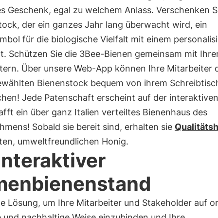
es Geschenk, egal zu welchem Anlass. Verschenken S
ock, der ein ganzes Jahr lang überwacht wird, ein
bol für die biologische Vielfalt mit einem personalis
at. Schützen Sie die 3Bee-Bienen gemeinsam mit Ihre
itern. Über unsere Web-App können Ihre Mitarbeiter 
ewählten Bienenstock bequem von ihrem Schreibtisc
hen! Jede Patenschaft erscheint auf der interaktive
fft ein über ganz Italien verteiltes Bienenhaus des
mens! Sobald sie bereit sind, erhalten sie
Qualitäts
ten, umweltfreundlichen Honig.
 interaktiver
menbienenstand
le Lösung, um Ihre Mitarbeiter und Stakeholder auf ori
e und nachhaltige Weise einzubinden und Ihre