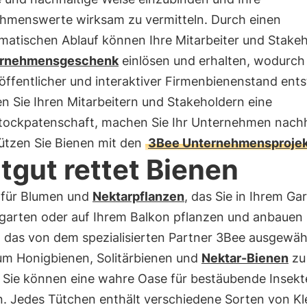
hmenswerte wirksam zu vermitteln. Durch einen
omatischen Ablauf können Ihre Mitarbeiter und Stake
ernehmensgeschenk
einlösen und erhalten, wodurch 
öffentlicher und interaktiver Firmenbienenstand ents
n Sie Ihren Mitarbeitern und Stakeholdern eine
tockpatenschaft, machen Sie Ihr Unternehmen nachh
ützen Sie Bienen mit den
3Bee Unternehmensproje
tgut rettet Bienen
 für Blumen und
Nektarpflanzen
, das Sie in Ihrem Ga
arten oder auf Ihrem Balkon pflanzen und anbauen
, das von dem spezialisierten Partner 3Bee ausgewäh
um Honigbienen, Solitärbienen und
Nektar-Bienen
zu
. Sie können eine wahre Oase für bestäubende Insek
n. Jedes Tütchen enthält verschiedene Sorten von Kl