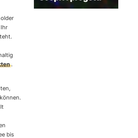
holder
Ihr
teht.
altig
kten
.
rten,
 können.
lt
ten
ee bis