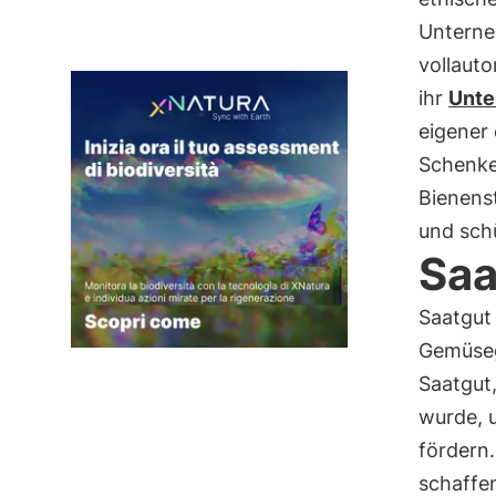
Unterne
vollaut
ihr
Unt
eigener 
Schenke
Bienens
und sch
Saa
Saatgut
Gemüseg
Saatgut
wurde, 
fördern
schaffe