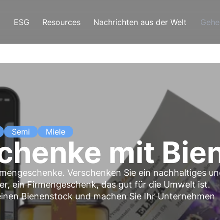
ESG
Resources
Nachrichten aus der Welt
Gehe
Semi
Miele
chenke mit Bie
Firmengeschenke. Verschenken Sie ein nachhaltiges u
er, ein Firmengeschenk, das gut für die Umwelt ist.
 einen Bienenstock und machen Sie Ihr Unternehmen