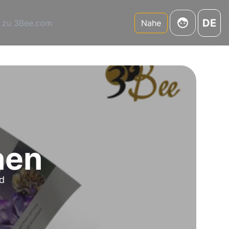
DE
 zu 3Bee.com
Nahe
nen
nd