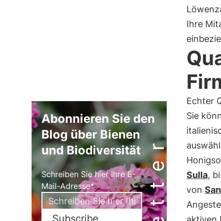
Löwenza
Ihre Mit
einbezi
Qua
Fir
Echter 
Sie kön
Abonnieren Sie den
italien
Blog über Bienen
auswähle
und Biodiversität
Honigso
Schreiben Sie hier Ihre E-
Sulla
, b
Mail-Adresse*
von
San
Angestel
Subscribe
aktiven 