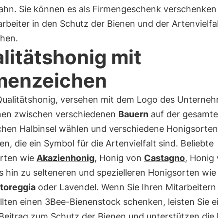
hn. Sie können es als Firmengeschenk verschenken
arbeiter in den Schutz der Bienen und der Artenvielfa
ehen.
litätshonig mit
menzeichen
Qualitätshonig, versehen mit dem Logo des Unterne
nen zwischen verschiedenen
Bauern
auf der gesamt
ischen Halbinsel wählen und verschiedene Honigsorten
n, die ein Symbol für die Artenvielfalt sind. Beliebte
rten wie
Akazienhonig
, Honig von
Castagno
, Honig
is hin zu selteneren und spezielleren Honigsorten wi
toreggia
oder Lavendel. Wenn Sie Ihren Mitarbeitern
lten einen 3Bee-Bienenstock schenken, leisten Sie e
Beitrag zum Schutz der Bienen und unterstützen die 