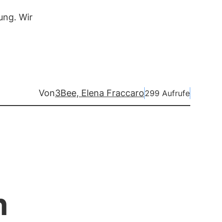
ung. Wir
Von
3Bee, Elena Fraccaro
299 Aufrufe
n