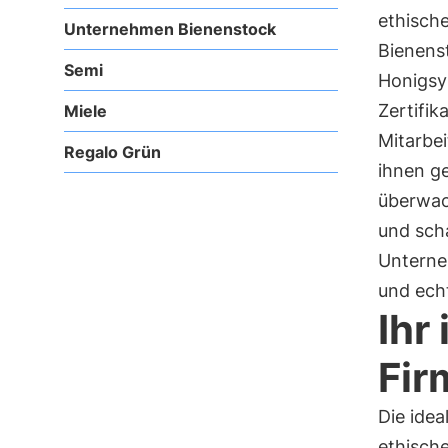
ethisch
Unternehmen Bienenstock
Bienenst
Semi
Honigsym
Zertifik
Miele
Mitarbe
Regalo Grün
ihnen g
überwac
und scha
Unterneh
und ech
Ihr
Fir
Die idea
ethisch