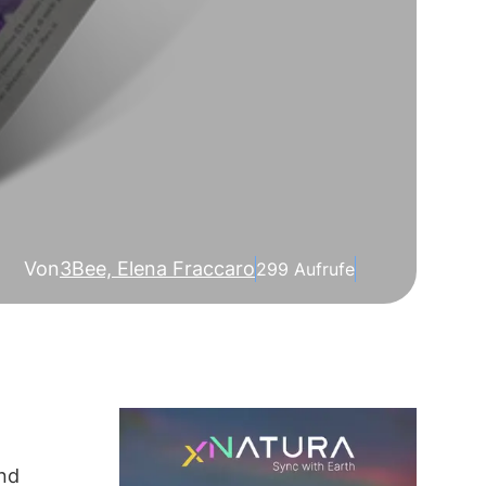
Von
3Bee, Elena Fraccaro
299 Aufrufe
und