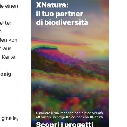
ie einen
ierten
n
den von
h aus
n Karte
honig
ginelle,