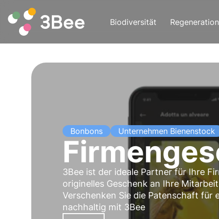
Biodiversität
Regeneration
Bonbons
Unternehmen Bienenstock
Firmenges
3Bee ist der ideale Partner für Ihre 
originelles Geschenk an Ihre Mitarbeit
Verschenken Sie die Patenschaft für
nachhaltig mit 3Bee