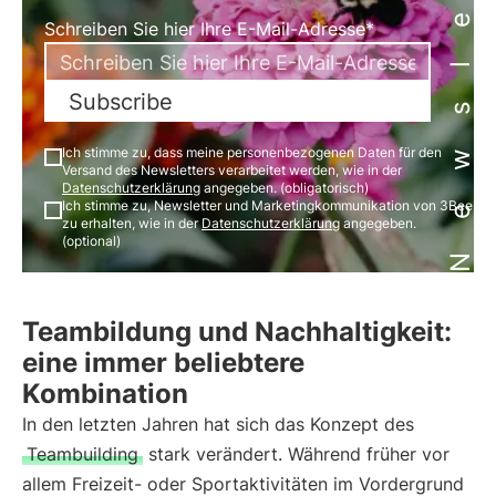
Newsletter
Schreiben Sie hier Ihre E-Mail-Adresse*
Subscribe
Ich stimme zu, dass meine personenbezogenen Daten für den
Versand des Newsletters verarbeitet werden, wie in der
Datenschutzerklärung
angegeben. (obligatorisch)
Ich stimme zu, Newsletter und Marketingkommunikation von 3Bee
zu erhalten, wie in der
Datenschutzerklärung
angegeben.
(optional)
Teambildung und Nachhaltigkeit:
eine immer beliebtere
Kombination
In den letzten Jahren hat sich das Konzept des
Teambuilding
stark verändert. Während früher vor
allem Freizeit- oder Sportaktivitäten im Vordergrund