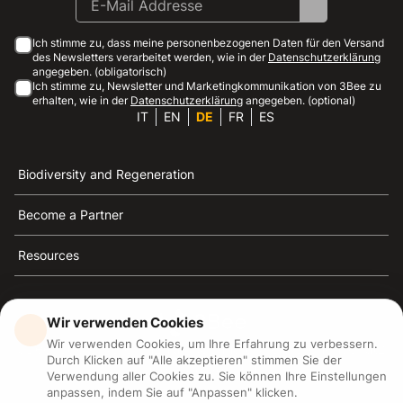
Ich stimme zu, dass meine personenbezogenen Daten für den Versand
des Newsletters verarbeitet werden, wie in der
Datenschutzerklärung
angegeben. (obligatorisch)
Ich stimme zu, Newsletter und Marketingkommunikation von 3Bee zu
erhalten, wie in der
Datenschutzerklärung
angegeben. (optional)
IT
EN
DE
FR
ES
Biodiversity and Regeneration
Become a Partner
Resources
Wir verwenden Cookies
Wir verwenden Cookies, um Ihre Erfahrung zu verbessern.
3Bee ist die Referenz für Nachhaltigkeit, Bienenschutz
Durch Klicken auf "Alle akzeptieren" stimmen Sie der
und Biodiversität
Verwendung aller Cookies zu. Sie können Ihre Einstellungen
anpassen, indem Sie auf "Anpassen" klicken.