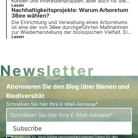
Kunden und Interessengruppen, aber auch für die
Vermittlung von Unternehmenswerten. Dabei spielt
Lesen
Nachhaltigkeitsprojekte: Warum Arboretum
die Nachhaltigkeit eine immer wichtigere Rolle.
Entdecken Sie die nachhaltigen Werbegeschenke
3Bee wählen?
von 3Bee: Wählen Sie aus und schenken Sie
Die Einrichtung und Verwaltung eines Arboretums
biologische Vielfalt.
ist eine der von 3Bee durchgeführten Maßnahmen
zur Wiederherstellung der biologischen Vielfalt. Ein
Nachhaltigkeitsprojekt des Unternehmens, das mit
Lesen
Hilfe von Dashboards gemessen wird, um einen
wissenschaftlichen Ansatz zu verfolgen, der das
Risiko von Greenwashing verhindert. Erfahren Sie
mehr in diesem Artikel.
Newsletter
Abonnieren Sie den Blog über Bienen und
Biodiversität
Schreiben Sie hier Ihre E-Mail-Adresse*
Subscribe
Ich stimme zu, dass meine personenbezogenen Daten für den