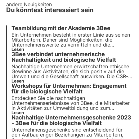
andere Neuigkeiten
Du könntest interessiert sein
Teambildung mit der Akademie 3Bee
Ein Unternehmen besteht in erster Linie aus seinen
Mitarbeitern. Daher sind Möglichkeiten, die
Unternehmenswerte zu vermitteln und die
Mitarbeiter zu Protagonisten zu machen, von
Lesen
3Bee verbindet unternehmerische
entscheidender Bedeutung. 3Bee hat die
"Academy" ins Leben gerufen, um eine Synergie
Nachhaltigkeit und biologische Vielfalt
zwischen Nachhaltigkeitsprojekten und
Nachhaltige Unternehmen erwirtschaften ethische
unternehmerischem Engagement zu schaffen.
Gewinne aus Aktivitäten, die sich positiv auf die
Umwelt und die Gesellschaft auswirken. Die CSR-
Projekte von 3Bee regenerieren die Artenvielfalt.
Lesen
Workshops für Unternehmen: Engagement
Finden Sie heraus, wie Sie (mehr) nachhaltig sein
können und wie Sie die biologische Vielfalt durch
für die biologische Vielfalt
die Einbeziehung Ihrer Mitarbeiter schützen
Entdecken Sie die nachhaltigen
können.
Unternehmenserlebnisse von 3Bee, die Mitarbeiter
in Aktivitäten zur Umweltbildung und zum
Umweltbewusstsein einbinden. Von Imkerei- und
Lesen
Nachhaltige Unternehmensgeschenke 2023
Pflanz-Workshops bis hin zu Verkostungen der
biologischen Vielfalt - verbessern Sie Ihr
- 3Bee für die biologische Vielfalt
Engagement und fördern Sie die Nachhaltigkeit.
Unternehmensgeschenke sind entscheidend für
den Aufbau enger Beziehungen zu Mitarbeitern,