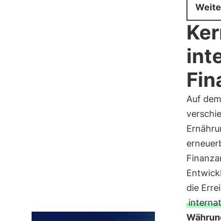
Weite
Ker
int
Fin
Auf dem
verschi
Ernährun
erneuerb
Finanzar
Entwickl
die Err
interna
Währun