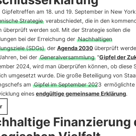
 Gipfeltreffen am 18. und 19. September in New Yor
ienische Strategie
verabschiedet, die in den kommen
überprüft werden soll. Mit der Strategie sollen die
lungen bei der Erreichung der
Nachhaltigen
lungsziele (SDGs)
der
Agenda 2030
überprüft werde
Jahren, bei der
Generalversammlung
"
Gipfel der Zu
ember 2024, wird man überprüfen können, ob diese S
eich umgesetzt wurde. Die große Beteiligung von Staa
ngschefs am
Gipfel im September 2023
ermöglichte
wicklung eines
endgültige gemeinsame Erklärung
.
r
hhaltige Finanzierung 