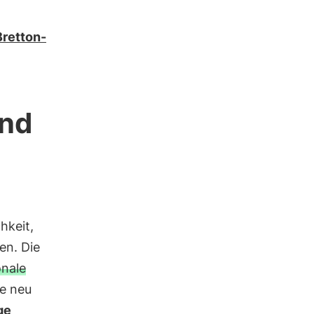
Bretton-
ind
m
hkeit,
en. Die
onale
e neu
ge