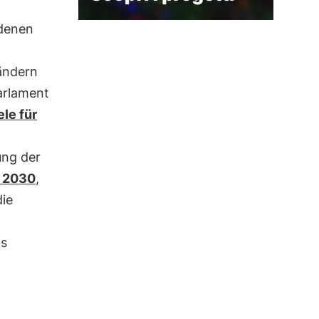
 denen
ändern
arlament
le für
ung der
 2030
,
ie
as