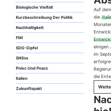
Biologische Vielfalt
Auf dem
die
Ital
Kurzbeschreibung Der Politik
Monaten 
Nachhaltigkeit
Entwick
FMI
Entwick
einigen 
SDG-Gipfel
im Sept
SNSvs
erfolgr
Pniec Und Pnacc
Regieru
die Ent
Italien
Weite
Zukunftspakt
Nac