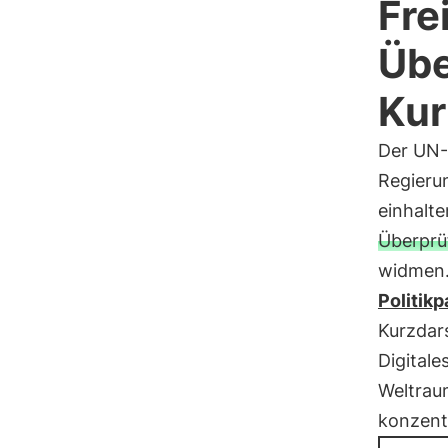
Fre
Übe
Kur
Der UN-
Regieru
einhalt
Überprü
widmen.
Politikp
Kurzdars
Digitale
Weltrau
konzent