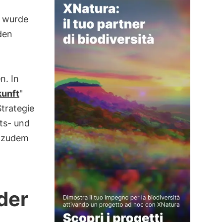
k wurde
den
n. In
kunft
"
trategie
ts- und
 zudem
der