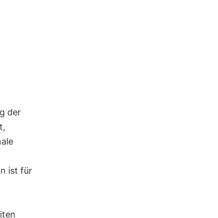
g der
t,
nale
 ist für
iten