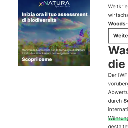
Weltkrie
wirtscha
Woods
Weite
Was
die
Der IWF
vorüber
Abwertu
durch
S
internat
Währun
gestalte