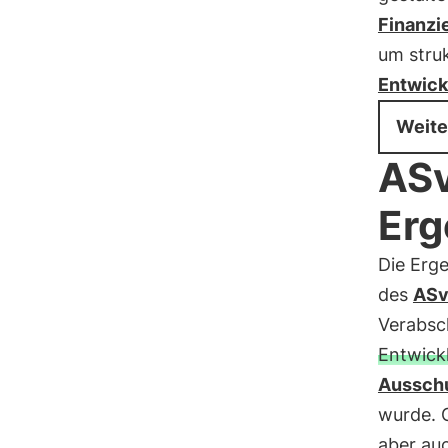
Finanzi
um stru
Entwick
Weite
ASv
Erg
Die Erg
des
ASv
Verabsc
Entwick
Ausschu
wurde. G
aber auc