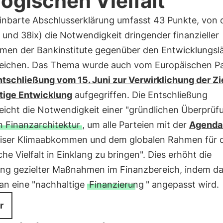
logischen Vielfalt
einbarte Abschlusserklärung umfasst 43 Punkte, von
 und 38ix) die Notwendigkeit dringender finanzieller
en der Bankinstitute gegenüber den Entwicklungsl
reichen. Das Thema wurde auch vom Europäischen P
ntschließung vom 15. Juni zur Verwirklichung der Zie
tige Entwicklung
aufgegriffen. Die Entschließung
eicht die Notwendigkeit einer "gründlichen Überprüf
n Finanzarchitektur
, um alle Parteien mit der
Agenda
iser Klimaabkommen und dem globalen Rahmen für d
che Vielfalt in Einklang zu bringen". Dies erhöht die
ng gezielter Maßnahmen im Finanzbereich, indem d
an eine "nachhaltige
Finanzierung
" angepasst wird.
r