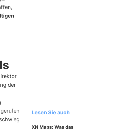
affen,
ltigen
ls
irektor
ung der
n
 gerufen
Lesen Sie auch
erschwieg
XN Maps: Was das