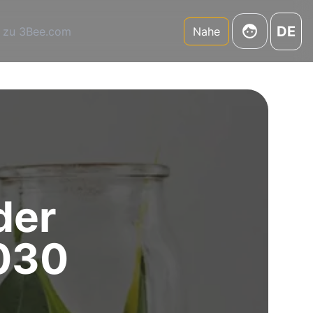
DE
 zu 3Bee.com
Nahe
der
030