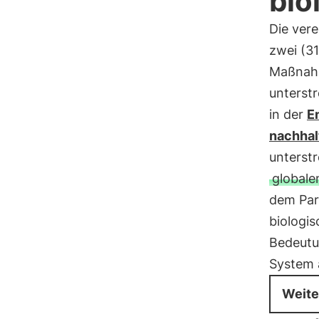
bio
Die ver
zwei (31
Maßnahm
unterst
in der
E
nachhal
unterstr
globale
dem Par
biologis
Bedeutu
System 
Weite