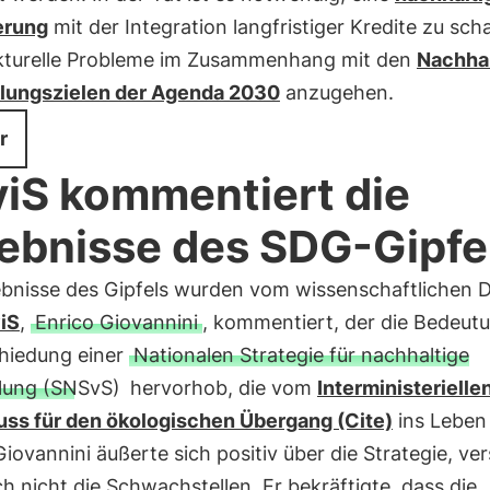
erung
mit der Integration langfristiger Kredite zu sch
kturelle Probleme im Zusammenhang mit den
Nachha
lungszielen der Agenda 2030
anzugehen.
r
iS kommentiert die
ebnisse des SDG-Gipfe
ebnisse des Gipfels wurden vom wissenschaftlichen D
iS
,
Enrico Giovannini
, kommentiert, der die Bedeut
hiedung einer
Nationalen Strategie für nachhaltige
lung (SNSvS)
hervorhob, die vom
Interministerielle
ss für den ökologischen Übergang (Cite)
ins Leben
iovannini äußerte sich positiv über die Strategie, v
h nicht die Schwachstellen. Er bekräftigte, dass die