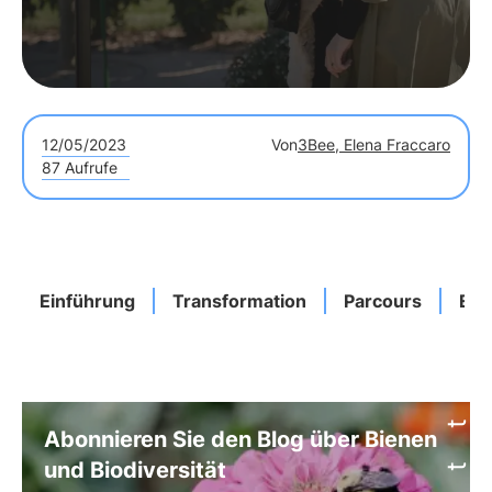
12/05/2023
Von
3Bee, Elena Fraccaro
87 Aufrufe
Einführung
Transformation
Parcours
Eng
Abonnieren Sie den Blog über Bienen
und Biodiversität