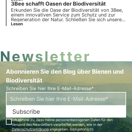
3Bee schafft Oasen der Biodiversität
Workshops über unsere 3bee Academy bis hin zu
Kostproben der Artenvielfalt: Stärken Sie das
Erkunden Sie die Oase der Biodiversität von 3Bee,
Engagement Ihrer Mitarbeiter.
einem innovativen Service zum Schutz und zur
Regeneration der Natur. Schließen Sie sich unserer
Mission an und erfahren Sie, wie Technologie und
Lesen
Nachhaltigkeit zusammenkommen, um eine
grünere Zukunft für Unternehmen und den Planeten
zu schaffen.
Newsletter
Abonnieren Sie den Blog über Bienen und
Biodiversität
Schreiben Sie hier Ihre E-Mail-Adresse*
Subscribe
Ich stimme zu, dass meine personenbezogenen Daten für den
Versand des Newsletters verarbeitet werden, wie in der
Datenschutzerklärung
angegeben. (obligatorisch)