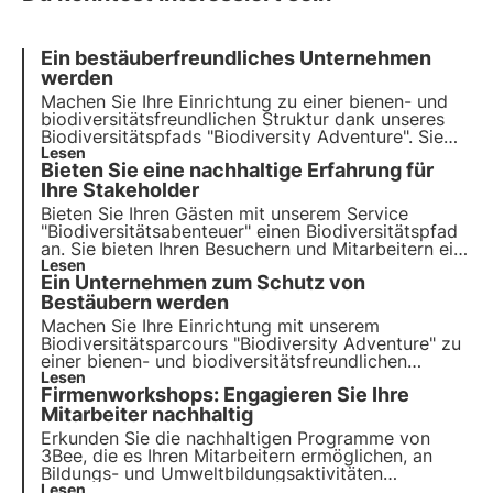
Ein bestäuberfreundliches Unternehmen
werden
Machen Sie Ihre Einrichtung zu einer bienen- und
biodiversitätsfreundlichen Struktur dank unseres
Biodiversitätspfads "Biodiversity Adventure". Sie
sensibilisieren Ihre Mitarbeiter und Besucher für die
Lesen
Bieten Sie eine nachhaltige Erfahrung für
Bedeutung des Erhalts der biologischen Vielfalt.
Ihre Stakeholder
Bieten Sie Ihren Gästen mit unserem Service
"
Biodiversitätsabenteuer
" einen Biodiversitätspfad
an. Sie bieten Ihren Besuchern und Mitarbeitern ein
einzigartiges Erlebnis und schärfen gleichzeitig
Lesen
Ein Unternehmen zum Schutz von
das Bewusstsein für die Bedeutung von
Bestäubern.
Bestäubern werden
Machen Sie Ihre Einrichtung mit unserem
Biodiversitätsparcours "Biodiversity Adventure" zu
einer bienen- und biodiversitätsfreundlichen
Einrichtung. So sensibilisieren Sie Ihre Mitarbeiter
Lesen
Firmenworkshops: Engagieren Sie Ihre
und Besucher für die Bedeutung der Erhaltung der
Biodiversität.
Mitarbeiter nachhaltig
Erkunden Sie die nachhaltigen Programme von
3Bee, die es Ihren Mitarbeitern ermöglichen, an
Bildungs- und Umweltbildungsaktivitäten
teilzunehmen. Von der Teilnahme an Imkerei-
Lesen