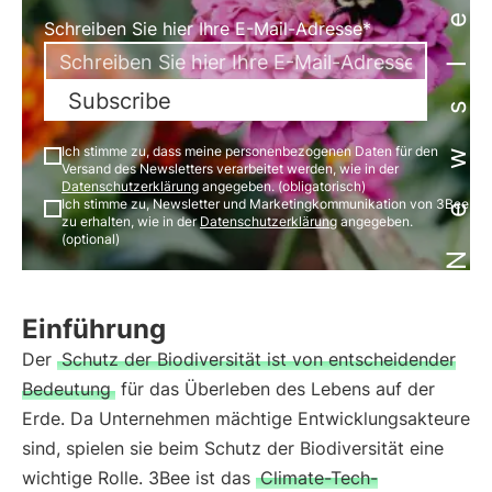
Newsletter
Schreiben Sie hier Ihre E-Mail-Adresse*
Subscribe
Ich stimme zu, dass meine personenbezogenen Daten für den
Versand des Newsletters verarbeitet werden, wie in der
Datenschutzerklärung
angegeben. (obligatorisch)
Ich stimme zu, Newsletter und Marketingkommunikation von 3Bee
zu erhalten, wie in der
Datenschutzerklärung
angegeben.
(optional)
Einführung
Der
Schutz der Biodiversität ist von entscheidender
Bedeutung
für das Überleben des Lebens auf der
Erde. Da Unternehmen mächtige Entwicklungsakteure
sind, spielen sie beim Schutz der Biodiversität eine
wichtige Rolle. 3Bee ist das
Climate-Tech-