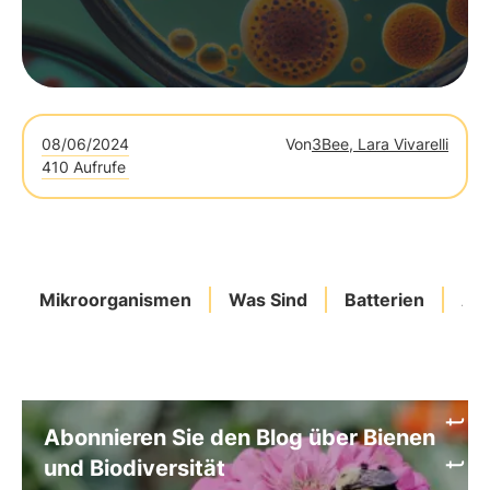
08/06/2024
Von
3Bee, Lara Vivarelli
410 Aufrufe
Mikroorganismen
Was Sind
Batterien
Ar
Abonnieren Sie den Blog über Bienen
und Biodiversität