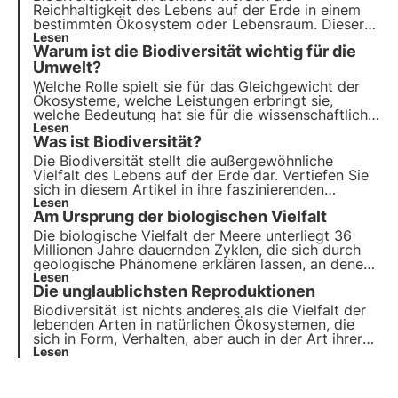
Reichhaltigkeit
des Lebens auf der Erde in einem
bestimmten Ökosystem oder Lebensraum. Dieser
Begriff ist nicht zufällig, denn die Artenvielfalt an
Lesen
Warum ist die Biodiversität wichtig für die
Land und im Meer ist ein so wertvolles Gut, dass
sie als
Umwelt?
unschätzbar
gilt.
Welche Rolle spielt sie für das Gleichgewicht der
Ökosysteme, welche Leistungen erbringt sie,
welche Bedeutung hat sie für die wissenschaftliche
Forschung und welche Auswirkungen hat sie auf
Lesen
Was ist Biodiversität?
das menschliche Wohlbefinden? Erfahren Sie, wie
sich 3Bee mit Oasen für den Schutz der
Die Biodiversität stellt die außergewöhnliche
Artenvielfalt einsetzt
Vielfalt des Lebens auf der Erde dar. Vertiefen Sie
sich in diesem Artikel in ihre faszinierenden
Facetten mit konkreten Beispielen und entdecken
Lesen
Am Ursprung der biologischen Vielfalt
Sie, warum sie so wichtig ist.
Die biologische Vielfalt der Meere unterliegt 36
Millionen Jahre dauernden Zyklen, die sich durch
geologische Phänomene erklären lassen, an denen
tektonische Platten beteiligt sind. Entdecken Sie,
Lesen
Die unglaublichsten Reproduktionen
wie die inneren Mechanismen der Erde die
Entwicklung der Arten verändert haben.
Biodiversität ist nichts anderes als die Vielfalt der
lebenden Arten in natürlichen Ökosystemen, die
sich in Form, Verhalten, aber auch in der Art ihrer
Fortpflanzung unterscheiden. In der Natur gibt es
Lesen
einige recht seltsame und ungewöhnliche, aber
ebenso erstaunliche Arten der Fortpflanzung.