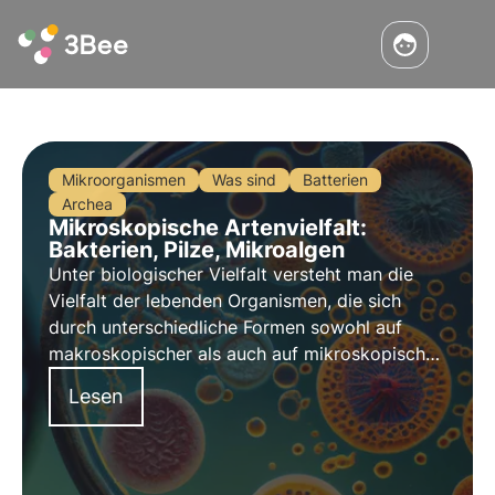
Mikroorganismen
Was sind
Batterien
Archea
Mikroskopische Artenvielfalt:
Bakterien, Pilze, Mikroalgen
Unter biologischer Vielfalt versteht man die
Vielfalt der lebenden Organismen, die sich
durch unterschiedliche Formen sowohl auf
makroskopischer als auch auf mikroskopischer
Ebene auszeichnen. Die mikroskopische
Lesen
biologische Vielfalt spielt eine Schlüsselrolle
bei der Regulierung von Ökosystemen und
erbringt zahlreiche Leistungen, die der Mensch
seit der Antike nutzt.