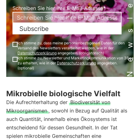
Newsletter
Schreiben Sie hier Ihre E-Mail-Adresse*
Subscribe
Ich stimme zu, dass meine personenbezogenen Daten für den
Versand des Newsletters verarbeitet werden, wie in der
Datenschutzerklärung
angegeben. (obligatorisch)
Ich stimme zu, Newsletter und Marketingkommunikation von 3Bee
zu erhalten, wie in der
Datenschutzerklärung
angegeben.
(optional)
Mikrobielle biologische Vielfalt
Die Aufrechterhaltung der
Biodiversität von
Mikroorganismen
, sowohl in Bezug auf Qualität als
auch Quantität, innerhalb eines Ökosystems ist
entscheidend für dessen Gesundheit. In der Tat
spielen mikrobielle Gemeinschaften eine