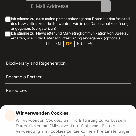
Ich stimme zu, dass meine personenbezogenen Daten für den Versand
des Newsletters verarbeitet werden, wie in der
Datenschutzerklärung
angegeben. (obligatorisch)
Ich stimme zu, Newsletter und Marketingkommunikation von 3Bee zu
erhalten, wie in der
Datenschutzerklärung
angegeben. (optional)
IT
EN
DE
FR
ES
Biodiversity and Regeneration
Become a Partner
Resources
Wir verwenden Cookies
Wir verwenden Cookies, um Ihre Erfahrung zu verbessern.
3Bee ist die Referenz für Nachhaltigkeit, Bienenschutz
Durch Klicken auf "Alle akzeptieren" stimmen Sie der
und Biodiversität
Verwendung aller Cookies zu. Sie können Ihre Einstellungen