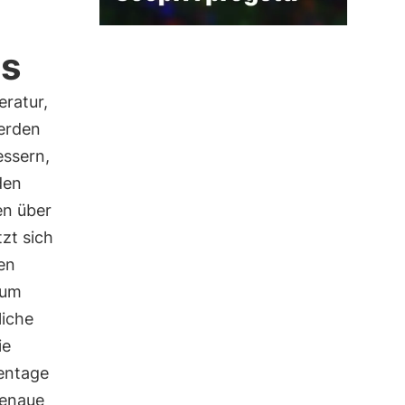
as
ratur,
werden
ssern,
den
en über
zt sich
en
aum
liche
ie
entage
genaue