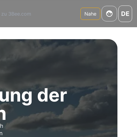
DE
 zu 3Bee.com
Nahe
hung der
n
ch
en