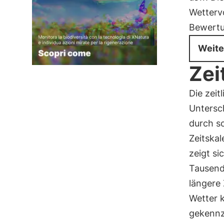
Wetterv
Bewertu
Weite
Zei
Die zeit
Untersc
durch sc
Zeitska
zeigt si
Tausend
längere
Wetter 
gekennz