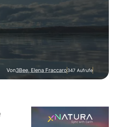
Von
3Bee, Elena Fraccaro
347 Aufrufe
e