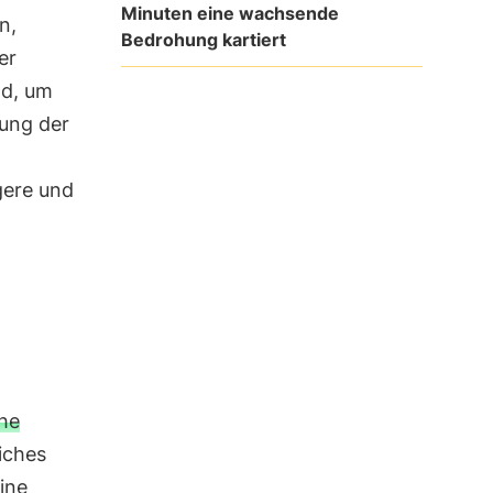
Minuten eine wachsende
n,
Bedrohung kartiert
er
nd, um
ung der
gere und
che
iches
ine