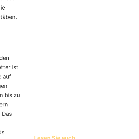
ie
täben.
 den
ter ist
 auf
gen
n bis zu
ern
. Das
ds
Lesen Sie auch