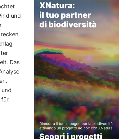
achtet
Wind und
n
trecken.
chlag
tter
elt. Das
 Analyse
en.
 und
 für