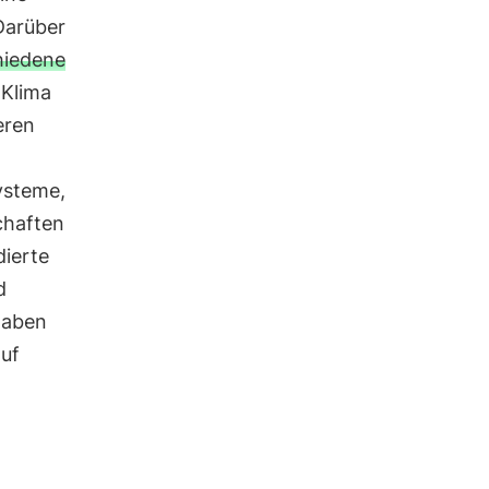
 Darüber
hiedene
 Klima
eren
ysteme,
chaften
dierte
d
haben
uf