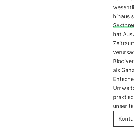
wesentli
hinaus 
Sektore
hat Aus
Zeitrau
verursa
Biodiver
als Ganz
Entsche
Umweltp
praktis
unser t
Konta