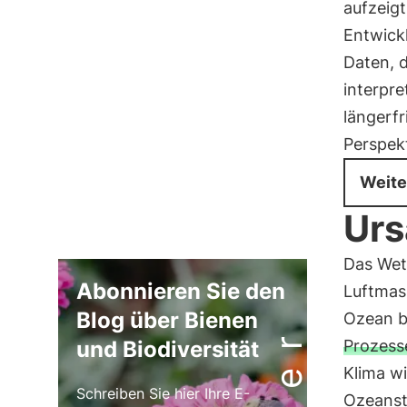
aufzeigt
Entwickl
Daten, 
interpre
längerf
Perspek
Weite
Urs
Das Wet
Abonnieren Sie den
Luftmas
Blog über Bienen
Ozean b
und Biodiversität
Prozess
Klima wi
Schreiben Sie hier Ihre E-
Ozeanst