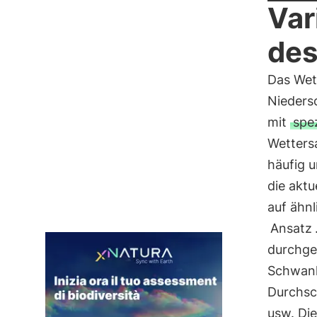
Var
des
Das Wet
Niedersc
mit
spe
Wettersa
häufig 
die aktu
auf ähn
Ansatz
durchge
Schwank
Durchsc
usw. Di