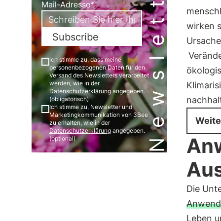
Newsletter
Mail-Adresse*
menschli
wirken 
Subscribe
Ursache
Veränd
Ich stimme zu, dass meine
personenbezogenen Daten für den
ökologi
Versand des Newsletters verarbeitet
werden, wie in der
Klimaris
Datenschutzerklärung
angegeben.
nachhalt
(obligatorisch)
Ich stimme zu, Newsletter und
Marketingkommunikation von 3Bee
Weite
zu erhalten, wie in der
Datenschutzerklärung
angegeben.
An
(optional)
Au
Die Unt
Anwend
Leben u