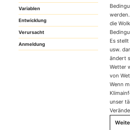
Bedingu
Variablen
werden.
Entwicklung
die Wolk
Bedingu
Verursacht
Es stell
Anmeldung
usw. dar
ändert s
Wetter w
von Wet
Wenn ma
Klimainf
unser tä
Verände
Weite