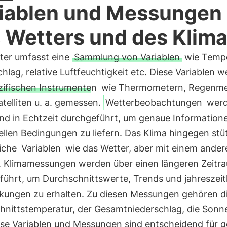
iablen und Messungen
 Wetters und des Klim
ter umfasst eine
Sammlung von Variablen
wie Tempe
hlag, relative Luftfeuchtigkeit etc. Diese Variablen 
zifischen Instrumenten
wie Thermometern, Regenme
telliten u. a. gemessen.
Wetterbeobachtungen
wer
und in Echtzeit durchgeführt, um genaue Information
ellen Bedingungen zu liefern. Das Klima hingegen stüt
liche
Variablen
wie das Wetter, aber mit einem ander
. Klimamessungen werden über einen längeren Zeitr
führt, um Durchschnittswerte, Trends und jahreszeit
ungen zu erhalten. Zu diesen Messungen gehören d
hnittstemperatur, der Gesamtniederschlag, die Sonn
ese Variablen und Messungen sind entscheidend für 