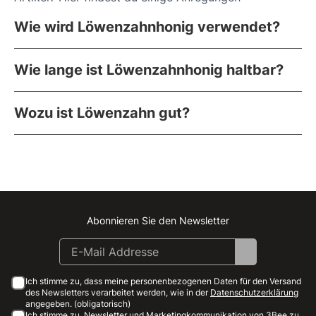
Wie wird Löwenzahnhonig verwendet?
Wie lange ist Löwenzahnhonig haltbar?
Wozu ist Löwenzahn gut?
Abonnieren Sie den Newsletter
Instagram
Facebook
Linkedin
Youtube
Ich stimme zu, dass meine personenbezogenen Daten für den Versand
des Newsletters verarbeitet werden, wie in der
Datenschutzerklärung
angegeben. (obligatorisch)
Ich stimme zu, Newsletter und Marketingkommunikation von 3Bee zu