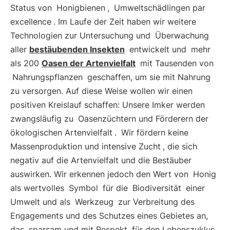
Status von
Honigbienen
,
Umweltschädlingen par
excellence
. Im Laufe der Zeit haben wir weitere
Technologien zur Untersuchung und
Überwachung
aller
bestäubenden Insekten
entwickelt und
mehr
als 200
Oasen der Artenvielfalt
mit Tausenden von
Nahrungspflanzen
geschaffen, um sie mit Nahrung
zu versorgen. Auf diese Weise wollen wir einen
positiven Kreislauf schaffen: Unsere Imker werden
zwangsläufig zu
Oasenzüchtern und Förderern der
ökologischen Artenvielfalt
.
Wir fördern keine
Massenproduktion und intensive Zucht
, die sich
negativ auf die Artenvielfalt und die Bestäuber
auswirken. Wir erkennen jedoch den Wert von
Honig
als wertvolles
Symbol
für die
Biodiversität
einer
Umwelt und als
Werkzeug
zur Verbreitung des
Engagements und des Schutzes eines Gebietes an,
das
sparsam und mit Respekt
für den Lebenszyklus