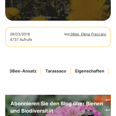
29/03/2018
Von
3Bee, Elena Fraccaro
4737 Aufrufe
3Bee-Ansatz
Tarassaco
Eigenschaften
E
Abonnieren Sie den Blog über Bienen
und Biodiversität