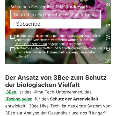
Newsletter
Schreiben Sie hier Ihre E-Mail-Adresse*
Subscribe
Ich stimme zu, dass meine personenbezogenen Daten für den
Versand des Newsletters verarbeitet werden, wie in der
Datenschutzerklärung
angegeben. (obligatorisch)
Ich stimme zu, Newsletter und Marketingkommunikation von 3Bee
zu erhalten, wie in der
Datenschutzerklärung
angegeben.
(optional)
Der Ansatz von 3Bee zum Schutz
der biologischen Vielfalt
3Bee
ist das Klima-Tech-Unternehmen, das
Technologien
für den
Schutz der Artenvielfalt
entwickelt.
3Bee Hive-Tech
ist das erste System von
3Bee zur Analyse der Gesundheit und des "Hunger"-