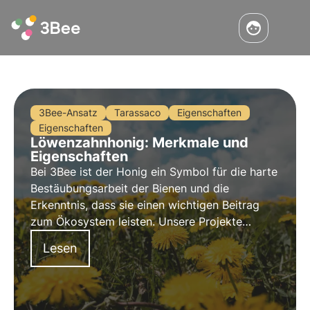
3Bee-Ansatz
Tarassaco
Eigenschaften
Eigenschaften
Löwenzahnhonig: Merkmale und
Eigenschaften
Bei 3Bee ist der Honig ein Symbol für die harte
Bestäubungsarbeit der Bienen und die
Erkenntnis, dass sie einen wichtigen Beitrag
zum Ökosystem leisten. Unsere Projekte
unterstützen die Artenvielfalt und sorgen durch
Lesen
unsere Züchter für eine gesunde Umwelt für
Bestäuber.