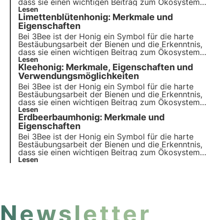
dass sie einen wichtigen Beitrag zum Ökosystem
leisten. Unsere Projekte unterstützen die
Lesen
Limettenblütenhonig: Merkmale und
biologische Vielfalt und sorgen durch unsere
Züchter für eine gesunde Umwelt für Bestäuber.
Eigenschaften
Bei 3Bee ist der Honig ein Symbol für die harte
Bestäubungsarbeit der Bienen und die Erkenntnis,
dass sie einen wichtigen Beitrag zum Ökosystem
leisten. Unsere Projekte unterstützen die
Lesen
Kleehonig: Merkmale, Eigenschaften und
biologische Vielfalt und sorgen durch unsere
Züchter für eine gesunde Umwelt für Bestäuber.
Verwendungsmöglichkeiten
Bei 3Bee ist der Honig ein Symbol für die harte
Bestäubungsarbeit der Bienen und die Erkenntnis,
dass sie einen wichtigen Beitrag zum Ökosystem
leisten. Unsere Projekte unterstützen die
Lesen
Erdbeerbaumhonig: Merkmale und
biologische Vielfalt und sorgen durch unsere
Züchter für eine gesunde Umwelt für Bestäuber.
Eigenschaften
Bei 3Bee ist der Honig ein Symbol für die harte
Bestäubungsarbeit der Bienen und die Erkenntnis,
dass sie einen wichtigen Beitrag zum Ökosystem
leisten. Unsere Projekte unterstützen die
Lesen
biologische Vielfalt und sorgen durch unsere
Züchter für eine gesunde Umwelt für Bestäuber.
Newsletter