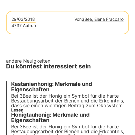
29/03/2018
Von
3Bee, Elena Fraccaro
4737 Aufrufe
andere Neuigkeiten
Du könntest interessiert sein
Kastanienhonig: Merkmale und
Eigenschaften
Bei 3Bee ist der Honig ein Symbol für die harte
Bestäubungsarbeit der Bienen und die Erkenntnis,
dass sie einen wichtigen Beitrag zum Ökosystem
leisten. Unsere Projekte unterstützen die
Lesen
Honigtauhonig: Merkmale und
biologische Vielfalt und sorgen durch unsere
Züchter für eine gesunde Umwelt für Bestäuber.
Eigenschaften
Bei 3Bee ist der Honig ein Symbol für die harte
Bestäubungsarbeit der Bienen und die Erkenntnis,