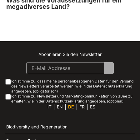
Was sind die Voraussetzungen für ein
megadiverses Land?
Abonnieren Sie den Newsletter
Instagram
Facebook
Linkedin
Youtube
Ich stimme zu, dass meine personenbezogenen Daten für den Versand
des Newsletters verarbeitet werden, wie in der
Datenschutzerklärung
angegeben. (obligatorisch)
Ich stimme zu, Newsletter und Marketingkommunikation von 3Bee zu
erhalten, wie in der
Datenschutzerklärung
angegeben. (optional)
IT
EN
DE
FR
ES
Biodiversity and Regeneration