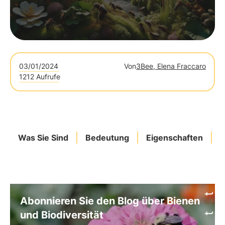
03/01/2024
Von
3Bee, Elena Fraccaro
1212 Aufrufe
Was Sie Sind
Bedeutung
Eigenschaften
S
Abonnieren Sie den Blog über Bienen
und Biodiversität