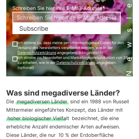
Newsletter
Schreiben Sie hier Ihre E-Mail-Adresse*
Subscribe
Ich stimme zu, dass meine personenbezogenen Daten für den
Versand des Newsletters verarbeitet werden, wie in der
Datenschutzerklärung
angegeben. (obligatorisch)
Ich stimme zu, Newsletter und Marketingkommunikation von 3Bee
zu erhalten, wie in der
Datenschutzerklärung
angegeben.
(optional)
Was sind megadiverse Länder?
Die
megadiversen Länder
sind ein 1988 von Russell
Mittermeier eingeführtes Konzept, das Länder mit
hoher biologischer Vielfalt
bezeichnet, die eine
erhebliche Anzahl endemischer Arten aufweisen.
Diese Länder, die nur
10 % der Erdoberfläche