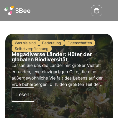
Was sie sind
Bedeutung
Eigenschaften
Selbstverpflichtung
Megadiverse Länder: Hüter der
globalen Biodiversität
Lassen Sie uns die Länder mit großer Vielfalt
erkunden, jene einzigartigen Orte, die eine
außergewöhnliche Vielfalt des Lebens auf der
Erde beherbergen, d. h. den größten Teil der
biologischen Vielfalt der Erde und ihre
Lesen
entscheidende Rolle bei der Erhaltung der
Ökosysteme.