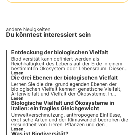
andere Neuigkeiten
Du könntest interessiert sein
Entdeckung der biologischen Vielfalt
Biodiversität kann definiert werden als
Reichhaltigkeit
des Lebens auf der Erde in einem
bestimmten Ökosystem oder Lebensraum. Dieser
Begriff ist nicht zufällig, denn die Artenvielfalt an
Lesen
Die drei Ebenen der biologischen Vielfalt
Land und im Meer ist ein so wertvolles Gut, dass
sie als
unschätzbar
gilt.
Lernen Sie die drei grundlegenden Ebenen der
biologischen Vielfalt kennen: genetische Vielfalt,
Artenvielfalt und Vielfalt der Ökosysteme. In
diesem Artikel erfahren Sie, wie wichtig die
Lesen
Biologische Vielfalt und Ökosysteme in
einzelnen Ebenen sind und wie wichtig die
Erhaltung der biologischen Vielfalt für unseren
Italien: ein fragiles Gleichgewicht
Planeten ist.
Umweltverschmutzung, anthropogene Einflüsse,
exotische Arten und der Klimawandel bedrohen die
Gesundheit von Tieren, Pflanzen und den
Lebensräumen, in denen sie leben. Das UN-
Lesen
Was ist Biodiversität?
Programm bis 2030 ruft zu Schutz und