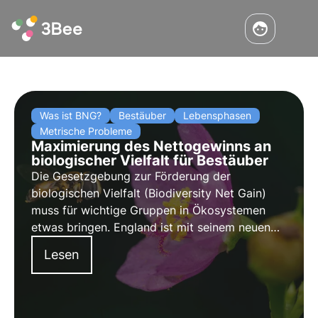
Was ist BNG?
Bestäuber
Lebensphasen
Metrische Probleme
Maximierung des Nettogewinns an
biologischer Vielfalt für Bestäuber
Die Gesetzgebung zur Förderung der
biologischen Vielfalt (Biodiversity Net Gain)
muss für wichtige Gruppen in Ökosystemen
etwas bringen. England ist mit seinem neuen
Rechtsrahmen führend, aber werden die Pläne
Lesen
den Bestäubern den dringend benötigten
Auftrieb geben?