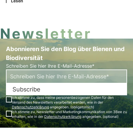
von Ökosystemleistungen wie die Bestäubung.
Lesen
Doch es gibt Hoffnung für eine vernetztere und
blumenreichere Zukunft in unseren Städten.
Newsletter
Abonnieren Sie den Blog über Bienen und
Biodiversität
Schreiben Sie hier Ihre E-Mail-Adresse*
Subscribe
Ich stimme zu, dass meine personenbezogenen Daten für den
Versand des Newsletters verarbeitet werden, wie in der
Datenschutzerklärung
angegeben. (obligatorisch)
Ich stimme zu, Newsletter und Marketingkommunikation von 3Bee zu
erhalten, wie in der
Datenschutzerklärung
angegeben. (optional)