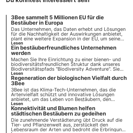
Du könntest interessiert sein
3Bee sammelt 5 Millionen EU für die
Bestäuber in Europa
Das Unternehmen, das Daten erhebt und Lösungen
für die Nachhaltigkeit der Auswirkungen anbietet,
plant eine weitere Expansion in der EU, um seine
Kapazität zu vervielfachen:
Lesen
von 1 Milliarde
Ein bestäuberfreundliches Unternehmen
geschützter Bestäuber im Jahr 2022 auf 10
Milliarden im Jahr 2023.
werden
Machen Sie Ihre Einrichtung zu einer bienen- und
biodiversitätsfreundlichen Struktur dank unseres
Biodiversitätspfads "Biodiversity Adventure". Sie
sensibilisieren Ihre Mitarbeiter und Besucher für die
Lesen
Regeneration der biologischen Vielfalt durch
Bedeutung des Erhalts der biologischen Vielfalt.
3Bee
3Bee ist das Klima-Tech-Unternehmen, das die
Artenvielfalt schützt und innovative Lösungen
anbietet, um das Leben von Bestäubern, den
Hütern der Gesundheit unserer Ökosysteme, zu
Lesen
Konnektivität und Blumen helfen
erhalten. Erfahren Sie, wie sich 3Bee für die
Wiederherstellung der Artenvielfalt einsetzt.
städtischen Bestäubern zu gedeihen
Die zunehmende Verstädterung übt Druck auf die
Tier- und Pflanzenwelt aus, zerstückelt den
Lebensraum der Arten und bedroht die Erbringung