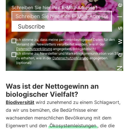
Newsletter
Schreiben Sie hier Ihre E-Mail-Adresse*
Subscribe
Ich stimme zu, dass meine personenbezogenen Daten für den
Versand des Newsletters verarbeitet werden, wie in der
Datenschutzerklärung
angegeben. (obligatorisch)
Ich stimme zu, Newsletter und Marketingkommunikation von 3Bee
zu erhalten, wie in der
Datenschutzerklärung
angegeben.
(optional)
Was ist der Nettogewinn an
biologischer Vielfalt?
Biodiversität
wird zunehmend zu einem Schlagwort,
da wir uns bemühen, die Bedürfnisse einer
wachsenden menschlichen Bevölkerung mit dem
Eigenwert und den
Ökosystemleistungen
, die die