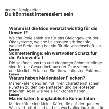
andere Neuigkeiten
Du könntest interessiert sein
Warum ist die Biodiversität wichtig für die
Umwelt?
Welche Rolle spielt sie für das Gleichgewicht der
Ökosysteme, welche Leistungen erbringt sie,
welche Bedeutung hat sie für die wissenschaftliche
Forschung und welche Auswirkungen hat sie auf
Lesen
Schmetterlinge: ein wertvoller Schatz für
das menschliche Wohlbefinden? Erfahren Sie, wie
sich 3Bee mit Oasen für den Schutz der
die Artenvielfalt
Artenvielfalt einsetzt
Die schönen, zarten und eleganten Schmetterlinge
sind für die Gesundheit unserer Ökosysteme
unerlässlich. Erfahren Sie die wichtigsten Fakten
über Schmetterlinge und ihre Bedeutung für die
Lesen
Warum haben Marienkäfer Flecken?
biologische Vielfalt. Werden Sie Mitglied bei 3Bee,
um ihren Schutz zu fördern.
Marienkäfer gehören mit ihren charakteristischen
Punkten zu den bekanntesten und beliebtesten
Insekten. Aber wie viele Pünktchen haben
Marienkäfer? Was ist ihre Funktion? Und welche
Lesen
Marienkäfer: 5 unglaubliche Kuriositäten
Bedeutung haben sie? In diesem Artikel
beantworten wir mit Hilfe wissenschaftlicher
Marienkäfer sind kleine Käfer, die auf der ganzen
Studien die am häufigsten gestellten Fragen zu
Welt verbreitet sind und ein wertvoller Indikator für