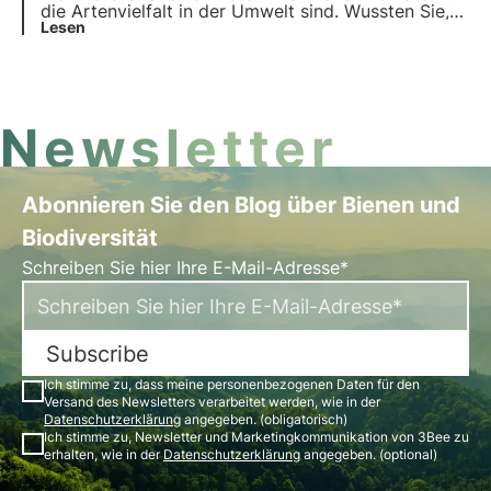
diesem Thema.
die Artenvielfalt in der Umwelt sind. Wussten Sie,
dass nicht alle Marienkäfer rot mit schwarzen
Lesen
Flecken sind? Oder dass sie im Winter einen
Winterschlaf halten? In diesem Artikel erfährst du
die fünf interessantesten Fakten über Marienkäfer.
Newsletter
Abonnieren Sie den Blog über Bienen und
Biodiversität
Schreiben Sie hier Ihre E-Mail-Adresse*
Subscribe
Ich stimme zu, dass meine personenbezogenen Daten für den
Versand des Newsletters verarbeitet werden, wie in der
Datenschutzerklärung
angegeben. (obligatorisch)
Ich stimme zu, Newsletter und Marketingkommunikation von 3Bee zu
erhalten, wie in der
Datenschutzerklärung
angegeben. (optional)