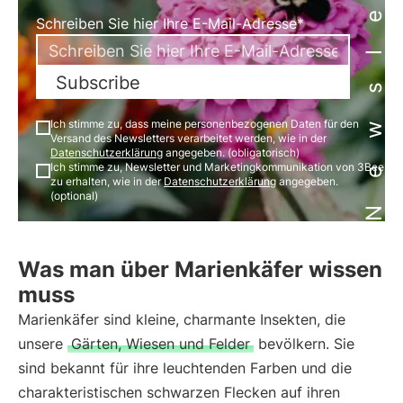
Newsletter
Schreiben Sie hier Ihre E-Mail-Adresse*
Subscribe
Ich stimme zu, dass meine personenbezogenen Daten für den
Versand des Newsletters verarbeitet werden, wie in der
Datenschutzerklärung
angegeben. (obligatorisch)
Ich stimme zu, Newsletter und Marketingkommunikation von 3Bee
zu erhalten, wie in der
Datenschutzerklärung
angegeben.
(optional)
Was man über Marienkäfer wissen
muss
Marienkäfer sind kleine, charmante Insekten, die
unsere
Gärten, Wiesen und Felder
bevölkern. Sie
sind bekannt für ihre leuchtenden Farben und die
charakteristischen schwarzen Flecken auf ihren