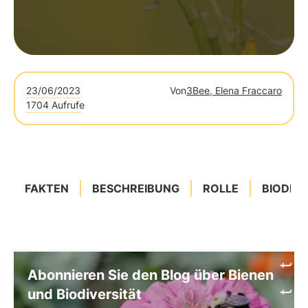
23/06/2023
Von
3Bee, Elena Fraccaro
1704 Aufrufe
FAKTEN
BESCHREIBUNG
ROLLE
BIODIVE
Abonnieren Sie den Blog über Bienen
und Biodiversität