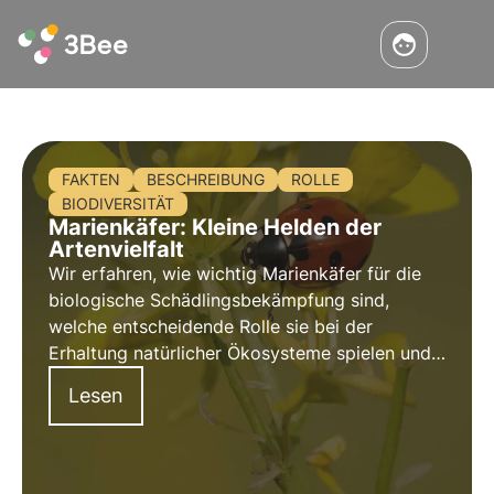
FAKTEN
BESCHREIBUNG
ROLLE
BIODIVERSITÄT
Marienkäfer: Kleine Helden der
Artenvielfalt
Wir erfahren, wie wichtig Marienkäfer für die
biologische Schädlingsbekämpfung sind,
welche entscheidende Rolle sie bei der
Erhaltung natürlicher Ökosysteme spielen und
wie diese kleinen, aber gefräßigen Tiere die
Lesen
biologische Vielfalt und das Wohlergehen der
Pflanzen positiv beeinflussen.