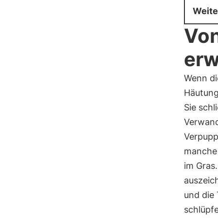
Weite
Von
erw
Wenn di
Häutung
Sie schli
Verwandl
Verpupp
manche v
im Gras.
auszeic
und die
schlüpf