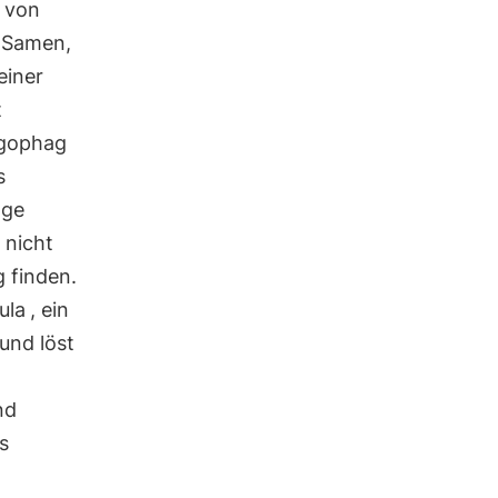
h von
, Samen,
einer
t
igophag
s
age
 nicht
 finden.
ula
, ein
 und löst
nd
s