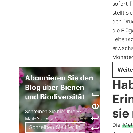
sofort f
stellt s
den Dru
die Flüg
Lebensz
erwachs
Monate
Weite
Abonnieren Sie den
Hab
Blog über Bienen
Eri
und Biodiversität
sie
Schreiben Sie hier Ihre E-
Mail-Adresse*
Die
Met