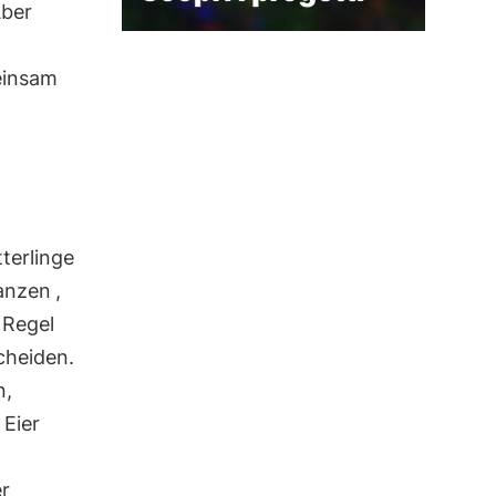
Aber
einsam
terlinge
anzen
,
 Regel
cheiden.
n,
 Eier
er