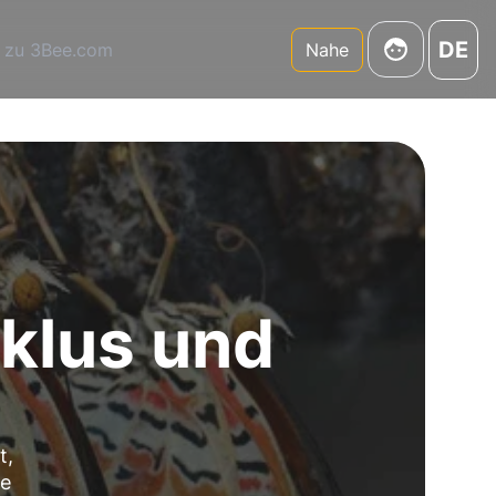
DE
 zu 3Bee.com
Nahe
klus und
t,
se