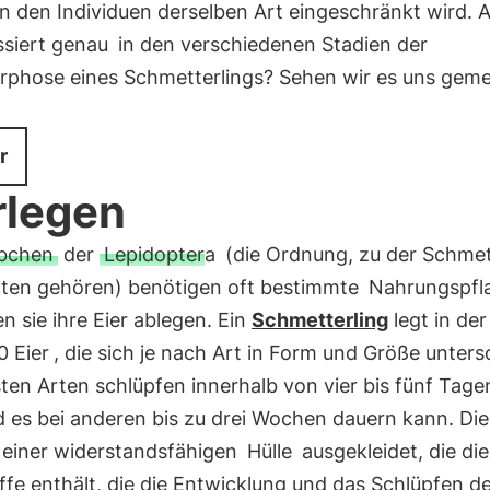
n den Individuen derselben Art eingeschränkt wird. 
siert genau
in den verschiedenen Stadien der
phose eines Schmetterlings? Sehen wir es uns gem
r
rlegen
bchen
der
Lepidoptera
(die Ordnung, zu der Schmet
ten gehören) benötigen oft bestimmte
Nahrungspfl
n sie ihre Eier ablegen. Ein
Schmetterling
legt in der
 Eier
, die sich je nach Art in Form und Größe unters
ten Arten schlüpfen innerhalb von vier bis fünf Tage
 es bei anderen bis zu drei Wochen dauern kann. Die
t einer widerstandsfähigen
Hülle
ausgekleidet, die die
fe enthält, die die Entwicklung und das Schlüpfen d