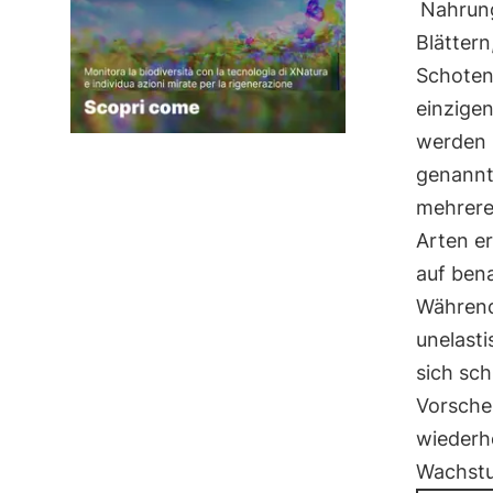
Nahrun
Blättern
Schoten 
einzige
werden (
genannt
mehrere
Arten e
auf ben
Während 
unelasti
sich sch
Vorsche
wiederho
Wachst