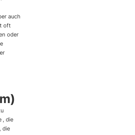
ber auch
t oft
en oder
ne
er
um)
zu
e
, die
 die