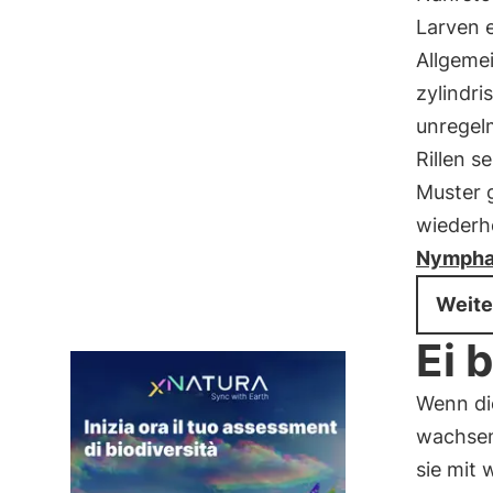
Larven 
Allgeme
zylindri
unregel
Rillen s
Muster 
wiederho
Nympha
Weite
Ei 
Wenn d
wachsen.
sie mit 