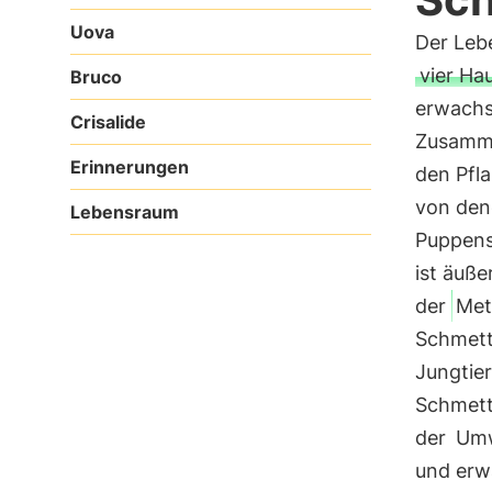
Uova
Der Leb
vier Ha
Bruco
erwachs
Crisalide
Zusamme
Erinnerungen
den Pfla
von dene
Lebensraum
Puppens
ist äuß
der
Met
Schmett
Jungtie
Schmette
der
Umw
und erw