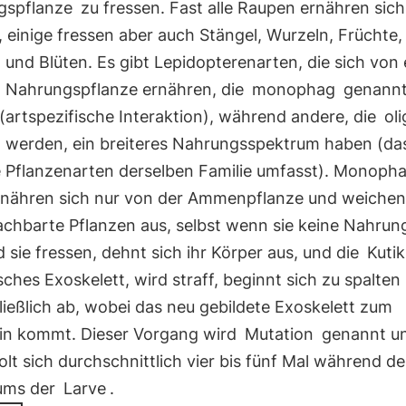
gspflanze
zu fressen. Fast alle Raupen ernähren sic
, einige fressen aber auch Stängel, Wurzeln, Früchte
und Blüten. Es gibt Lepidopterenarten, die sich von 
n Nahrungspflanze ernähren, die
monophag
genann
artspezifische Interaktion), während andere, die
ol
 werden, ein breiteres Nahrungsspektrum haben (da
 Pflanzenarten derselben Familie umfasst). Monoph
rnähren sich nur von der Ammenpflanze und weichen
achbarte Pflanzen aus, selbst wenn sie keine Nahrung
sie fressen, dehnt sich ihr Körper aus, und die
Kutik
sches Exoskelett, wird straff, beginnt sich zu spalten
ließlich ab, wobei das neu gebildete Exoskelett zum
in kommt. Dieser Vorgang wird
Mutation
genannt u
lt sich durchschnittlich vier bis fünf Mal während de
ums der
Larve
.