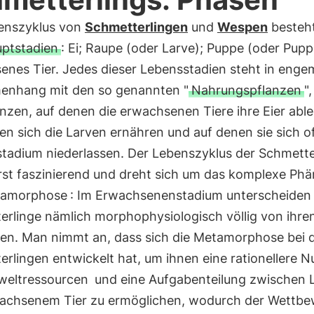
enszyklus von
Schmetterlingen
und
Wespen
besteh
uptstadien
: Ei; Raupe (oder Larve); Puppe (oder Pupp
enes Tier. Jedes dieser Lebensstadien steht in enge
nhang mit den so genannten "
Nahrungspflanzen
",
nzen, auf denen die erwachsenen Tiere ihre Eier abl
n sich die Larven ernähren und auf denen sie sich o
tadium niederlassen. Der Lebenszyklus der Schmette
erst faszinierend und dreht sich um das komplexe P
amorphose
: Im Erwachsenenstadium unterscheiden 
erlinge nämlich morphophysiologisch völlig von ihre
ren. Man nimmt an, dass sich die Metamorphose bei 
rlingen entwickelt hat, um ihnen eine rationellere 
eltressourcen
und eine Aufgabenteilung zwischen 
achsenem Tier zu ermöglichen, wodurch der Wettb