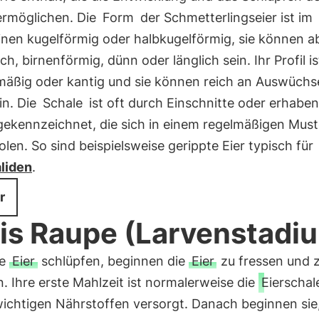
ermöglichen. Die
Form
der Schmetterlingseier ist im
inen kugelförmig oder halbkugelförmig, sie können a
sch, birnenförmig, dünn oder länglich sein. Ihr Profil is
mäßig oder kantig und sie können reich an Auswüchs
ein. Die
Schale
ist oft durch Einschnitte oder erhabe
gekennzeichnet, die sich in einem regelmäßigen Must
len. So sind beispielsweise gerippte Eier typisch für
liden
.
r
bis Raupe (Larvenstadi
ie
Eier
schlüpfen, beginnen die
Eier
zu fressen und 
 Ihre erste Mahlzeit ist normalerweise die
Eierschal
wichtigen Nährstoffen versorgt. Danach beginnen sie,