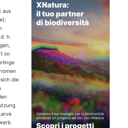
t aus
e);
m
 d. h.
egen,
ft im
rlinge
hänomen
sich die
n
den
Nutzung
Larve
ewerb