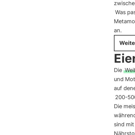
zwische
Was pas
Metamor
an.
Weite
Eie
Die
Wei
und Mot
auf dene
200-500
Die meis
während
sind mi
Nährstof