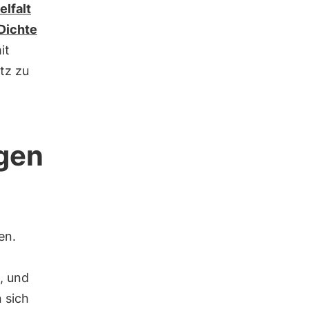
lfalt
Dichte
it
tz zu
gen
en.
, und
 sich