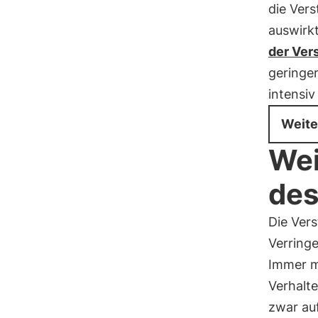
die Vers
auswirk
der Ver
geringe
intensiv
Weite
Wei
des
Die Ver
Verring
Immer me
Verhalte
zwar auf