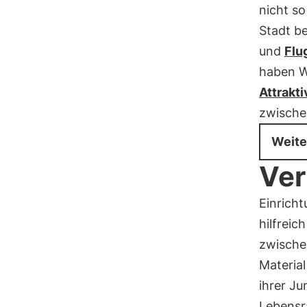
nicht so
Stadt be
und
Flu
haben W
Attrakti
zwische
Weite
Ver
Einricht
hilfreic
zwische
Material
ihrer Ju
Lebensr