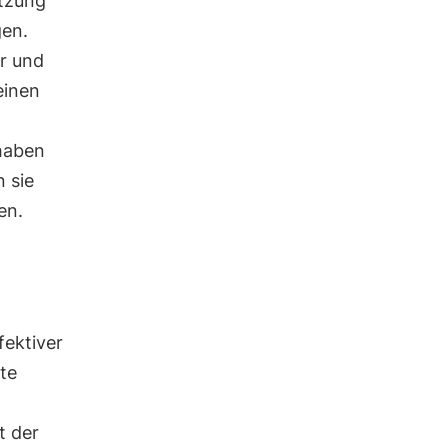
tzung
gen.
r und
einen
aben
n sie
en.
ektiver
te
t der