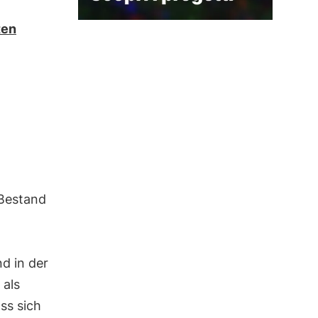
ten
 Bestand
d in der
 als
ss sich