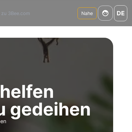
DE
 zu 3Bee.com
Nahe
helfen
u gedeihen
den