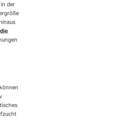
in der
pergröße
hinaus
die
ehungen
 können
v
tisches
ufzucht