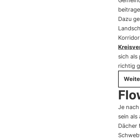
Gemeind
beitrage
Dazu ge
Landscha
Korrido
Kreisve
sich als
richtig
Weite
Flo
Je nach
sein als
Dächer f
Schwebfl