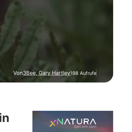
Von
3Bee, Gary Hartley
198 Aufrufe
in