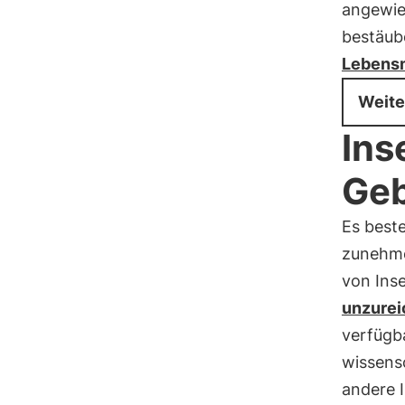
angewie
bestäub
Lebensm
Weite
Ins
Geb
Es beste
zunehm
von Inse
unzurei
verfügba
wissensc
andere I