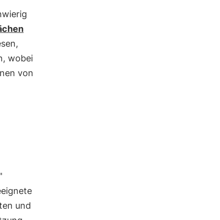
hwierig
lächen
esen,
n, wobei
ionen von
"
eeignete
dten und