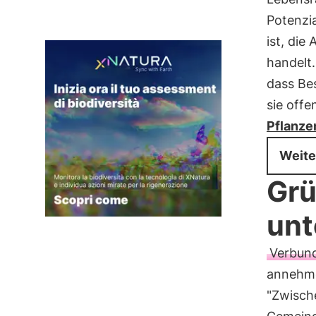
Potenzia
ist, die
handelt
dass Be
sie offe
Pflanze
Weite
Grü
unt
Verbun
annehme
"Zwisch