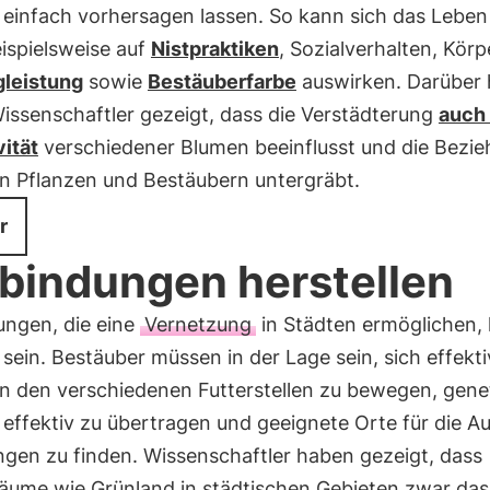
 einfach vorhersagen lassen. So kann sich das Leben 
ispielsweise auf
Nistpraktiken
, Sozialverhalten, Kör
gleistung
sowie
Bestäuberfarbe
auswirken. Darüber 
issenschaftler gezeigt, dass die Verstädterung
auch 
vität
verschiedener Blumen beeinflusst und die Bezi
n Pflanzen und Bestäubern untergräbt.
r
bindungen herstellen
ungen, die eine
Vernetzung
in Städten ermöglichen,
h sein. Bestäuber müssen in der Lage sein, sich effekti
n den verschiedenen Futterstellen zu bewegen, gene
 effektiv zu übertragen und geeignete Orte für die A
ngen zu finden. Wissenschaftler haben gezeigt, dass
äume wie Grünland in städtischen Gebieten zwar das