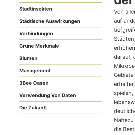
Stadtinsekten
Von all
auf ande
Städtische Auswirkungen
tiefgrei
Verbindungen
Städten,
Grüne Merkmale
erhöhen.
darauf, 
Blumen
Mikrobe
Management
Gebiete 
3Bee Oasen
erhalte
spielen,
Verwendung Von Daten
lebensw
Die Zukunft
deutlic
Nahezu
die Bes