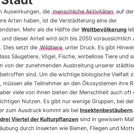
en Auswirkungen, die
menschliche Aktivitäten
auf der
re Arten haben, ist die Verstädterung eine der
fendsten. Mehr als die Hälfte der
Weltbevölkerung
leb
 und dieser Anteil wird sich bis 2050 voraussichtlich
 Dies setzt die
Wildtiere
unter Druck. Es gibt Hinwe
dass Säugetiere, Vögel, Fische, wirbellose Tiere und 
n von der zunehmenden Ausbreitung unserer städti
betroffen sind. Um die wichtige biologische Vielfalt z
n, müssen alle Teilnehmer an den Ökosystemen ihre R
 aber viele von ihnen bieten der Menschheit auch oft
ichtigen Nutzen. Es gibt nur wenige Gruppen, bei de
her zum Ausdruck kommt als bei
Insektenbestäubern
.
drei Viertel der Kulturpflanzen
sind in gewissem Ma
täubung durch Insekten wie Bienen, Fliegen und Mott