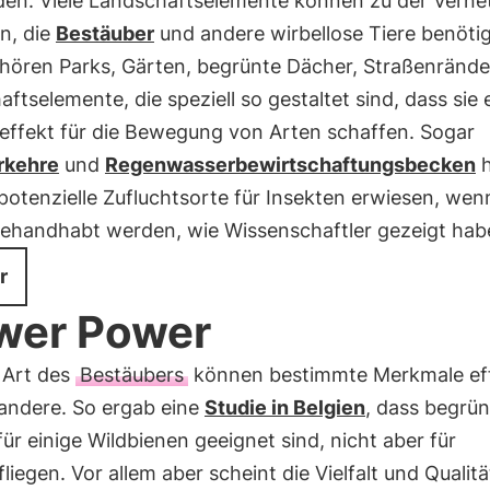
en. Viele Landschaftselemente können zu der Verne
n, die
Bestäuber
und andere wirbellose Tiere benöti
hören Parks, Gärten, begrünte Dächer, Straßenrände
ftselemente, die speziell so gestaltet sind, dass sie 
reffekt für die Bewegung von Arten schaffen. Sogar
rkehre
und
Regenwasserbewirtschaftungsbecken
h
 potenzielle Zufluchtsorte für Insekten erwiesen, wen
 gehandhabt werden, wie Wissenschaftler gezeigt hab
r
wer Power
 Art des
Bestäubers
können bestimmte Merkmale eff
 andere. So ergab eine
Studie in Belgien
, dass begrün
ür einige Wildbienen geeignet sind, nicht aber für
iegen. Vor allem aber scheint die Vielfalt und Qualitä