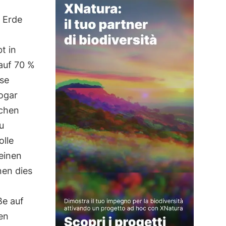
 Erde
t in
 auf 70 %
ise
sogar
schen
u
olle
 einen
nen dies
ße auf
en