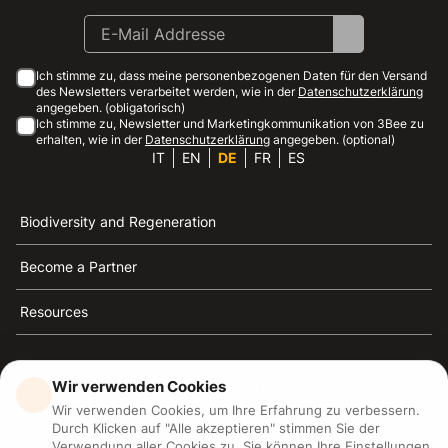
Ich stimme zu, dass meine personenbezogenen Daten für den Versand
des Newsletters verarbeitet werden, wie in der
Datenschutzerklärung
angegeben. (obligatorisch)
Ich stimme zu, Newsletter und Marketingkommunikation von 3Bee zu
erhalten, wie in der
Datenschutzerklärung
angegeben. (optional)
IT
EN
DE
FR
ES
Biodiversity and Regeneration
Become a Partner
Resources
Wir verwenden Cookies
Wir verwenden Cookies, um Ihre Erfahrung zu verbessern.
3Bee ist die Referenz für Nachhaltigkeit, Bienenschutz
Durch Klicken auf "Alle akzeptieren" stimmen Sie der
und Biodiversität
Verwendung aller Cookies zu. Sie können Ihre Einstellungen