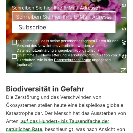
Newsletter
Schreiben Sie hier Ihre E-Mail-Adresse*
Subscribe
Ich stimme zu, dass meine personenbezogenen Daten für den
Versand des Newsletters verarbeitet werden, wie in der
Datenschutzerklärung
angegeben. (obligatorisch)
Ich stimme zu, Newsletter und Marketingkommunikation von 3Bee
zu erhalten, wie in der
Datenschutzerklärung
angegeben.
(optional)
Biodiversität in Gefahr
Die Zerstörung und das Verschwinden von
Ökosystemen stellen heute eine beispiellose globale
Katastrophe dar. Der Mensch hat das Aussterben von
Arten
auf das Hundert- bis Tausendfache der
natürlichen Rate
beschleunigt, was nach Ansicht von