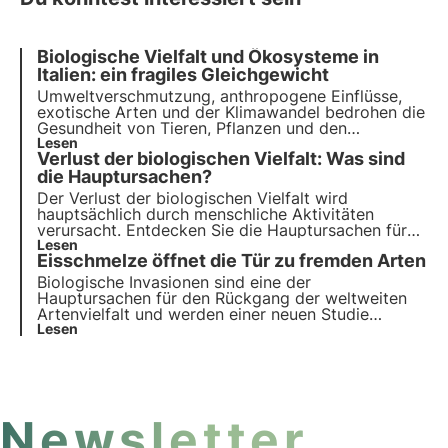
Biologische Vielfalt und Ökosysteme in
Italien: ein fragiles Gleichgewicht
Umweltverschmutzung, anthropogene Einflüsse,
exotische Arten und der Klimawandel bedrohen die
Gesundheit von Tieren, Pflanzen und den
Lebensräumen, in denen sie leben. Das UN-
Lesen
Verlust der biologischen Vielfalt: Was sind
Programm bis 2030 ruft zu Schutz und
Wiederherstellung auf. Doch es ist rechtzeitiges
die Hauptursachen?
Handeln erforderlich.
Der Verlust der biologischen Vielfalt wird
hauptsächlich durch menschliche Aktivitäten
verursacht. Entdecken Sie die Hauptursachen für
den Rückgang der biologischen Vielfalt und
Lesen
Eisschmelze öffnet die Tür zu fremden Arten
erfahren Sie, wie 3Bee mit innovativen
technologischen Lösungen gegen diesen globalen
Biologische Invasionen sind eine der
Notstand vorgeht.
Hauptursachen für den Rückgang der weltweiten
Artenvielfalt und werden einer neuen Studie
zufolge durch das schnelle Abschmelzen der
Lesen
Gletscher infolge des Klimawandels begünstigt.
Newsletter