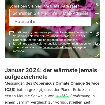
Newsletter
Schreiben Sie hier Ihre E-Mail-Adresse*
Subscribe
Ich stimme zu, dass meine personenbezogenen Daten für den
Versand des Newsletters verarbeitet werden, wie in der
Datenschutzerklärung
angegeben. (obligatorisch)
Ich stimme zu, Newsletter und Marketingkommunikation von 3Bee
zu erhalten, wie in der
Datenschutzerklärung
angegeben.
(optional)
Januar 2024: der wärmste jemals
aufgezeichnete
Messungen des
Copernicus Climate Change Service
(C3S)
haben gezeigt, dass der Planet Erde zum
ersten Mal die Schwelle von
+1,5°C
Erwärmung in
einem Jahr im Vergleich zur vorindustriellen Zeit