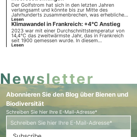
erhalten.
Der Golfstrom hat sich in den letzten Jahren
verlangsamt und könnte bis zur Mitte des
Jahrhunderts zusammenbrechen, was erhebliche
Folgen für das weltweite Klima hätte:
Lesen
Klimawandel in Frankreich: +4°C Anstieg
Niederschläge, Winde und Temperaturen würden
beeinträchtigt.
2023 war mit einer Durchschnittstemperatur von
14,4°C das zweitwärmste Jahr, das in Frankreich
seit 1900 gemessen wurde. In diesem
Zusammenhang wird der "Dritte Nationale Plan zur
Lesen
Anpassung an den Klimawandel" bis zum Sommer
2024 aktiviert. Lesen Sie mehr über die
Maßnahmen des Plans in diesem Artikel.
Newsletter
Abonnieren Sie den Blog über Bienen und
Biodiversität
Schreiben Sie hier Ihre E-Mail-Adresse*
Subscribe