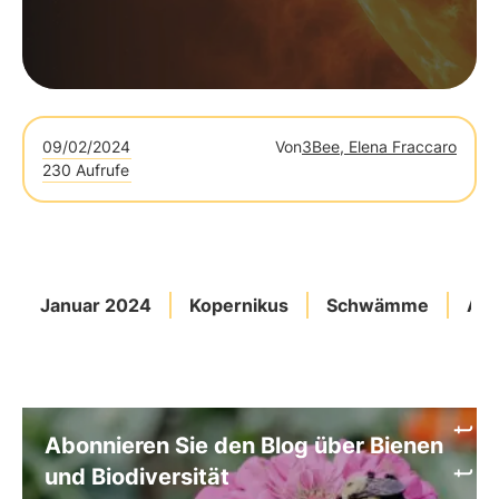
09/02/2024
Von
3Bee, Elena Fraccaro
230 Aufrufe
Januar 2024
Kopernikus
Schwämme
Aus
Abonnieren Sie den Blog über Bienen
und Biodiversität