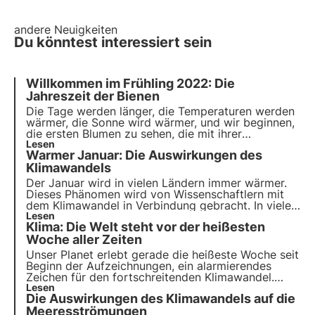
andere Neuigkeiten
Du könntest interessiert sein
Willkommen im Frühling 2022: Die
Jahreszeit der Bienen
Die Tage werden länger, die Temperaturen werden
wärmer, die Sonne wird wärmer, und wir beginnen,
die ersten Blumen zu sehen, die mit ihrer
leuchtenden Farbe das Grau des Winters
Lesen
Warmer Januar: Die Auswirkungen des
durchbrechen. Der Frühling steht vor der Tür:
Dieses Jahr werden wir ihn offiziell am 20. März
Klimawandels
begrüßen!
Der Januar wird in vielen Ländern immer wärmer.
Dieses Phänomen wird von Wissenschaftlern mit
dem Klimawandel in Verbindung gebracht. In vielen
Gebieten der Welt kommt es immer häufiger und
Lesen
Klima: Die Welt steht vor der heißesten
intensiver zu Bränden, Dürren und
Überschwemmungen, wodurch Ökosysteme und
Woche aller Zeiten
Bestäuber gefährdet sind.
Unser Planet erlebt gerade die heißeste
Woche seit
Beginn der Aufzeichnungen
, ein alarmierendes
Zeichen für den fortschreitenden Klimawandel.
Erfahren Sie, welche Folgen das für die biologische
Lesen
Die Auswirkungen des Klimawandels auf die
Vielfalt hat und welche Maßnahmen wir ergreifen
müssen, um sie angesichts des Klimawandels zu
Meeresströmungen