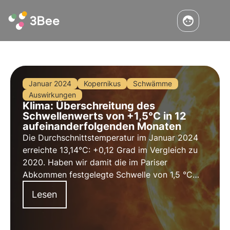
Januar 2024
Kopernikus
Schwämme
Auswirkungen
Klima: Überschreitung des
Schwellenwerts von +1,5°C in 12
aufeinanderfolgenden Monaten
Die Durchschnittstemperatur im Januar 2024
erreichte 13,14°C: +0,12 Grad im Vergleich zu
2020. Haben wir damit die im Pariser
Abkommen festgelegte Schwelle von 1,5 °C
überschritten? Lesen Sie in diesem Artikel mehr
Lesen
über die neuesten Studien und erfahren Sie,
wie sich der Klimawandel auf die biologische
Vielfalt auswirkt.