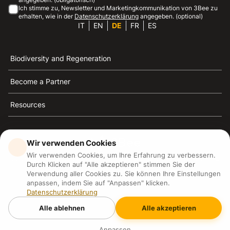
Ich stimme zu, Newsletter und Marketingkommunikation von 3Bee zu
erhalten, wie in der
Datenschutzerklärung
angegeben. (optional)
IT
EN
DE
FR
ES
Biodiversity and Regeneration
Become a Partner
Resources
Wir verwenden Cookies
Wir verwenden Cookies, um Ihre Erfahrung zu verbessern.
3Bee ist die Referenz für Nachhaltigkeit, Bienenschutz
Durch Klicken auf "Alle akzeptieren" stimmen Sie der
und Biodiversität
Verwendung aller Cookies zu. Sie können Ihre Einstellungen
anpassen, indem Sie auf "Anpassen" klicken.
Datenschutzerklärung
3Bee S.R.L Via Pastrengo 14, 20159, Milano (MI)
P.IVA: IT09711590969
Alle ablehnen
Alle akzeptieren
3Bee GmbHSede legale: Oranienburger Straße 23, 10178
BerlinHR number: 256594
Copyright
2026
3Bee - All rights reserved.
Anpassen