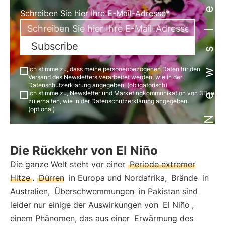
Newsletter
Schreiben Sie hier Ihre E-Mail-Adresse*
Subscribe
Ich stimme zu, dass meine personenbezogenen Daten für den
Versand des Newsletters verarbeitet werden, wie in der
Datenschutzerklärung
angegeben. (obligatorisch)
Ich stimme zu, Newsletter und Marketingkommunikation von 3Bee
zu erhalten, wie in der
Datenschutzerklärung
angegeben.
(optional)
Die Rückkehr von El Niño
Die ganze Welt steht vor einer
Periode extremer
Hitze
.
Dürren
in Europa und Nordafrika,
Brände
in
Australien,
Überschwemmungen
in Pakistan sind
leider nur einige der Auswirkungen von
El Niño
,
einem Phänomen, das aus einer
Erwärmung des