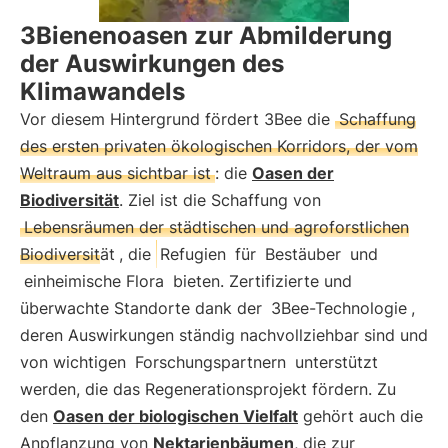
3Bienenoasen zur Abmilderung
der Auswirkungen des
Klimawandels
Vor diesem Hintergrund fördert 3Bee die
Schaffung
des ersten privaten ökologischen Korridors, der vom
Weltraum aus sichtbar ist
: die
Oasen der
Biodiversität
. Ziel ist die Schaffung von
Lebensräumen der städtischen und agroforstlichen
Biodiversität
, die
Refugien
für
Bestäuber
und
einheimische Flora
bieten. Zertifizierte und
überwachte Standorte dank der
3Bee-Technologie
,
deren Auswirkungen ständig nachvollziehbar sind und
von wichtigen
Forschungspartnern
unterstützt
werden, die das Regenerationsprojekt fördern. Zu
den
Oasen der biologischen Vielfalt
gehört auch die
Anpflanzung von
Nektarienbäumen
, die zur