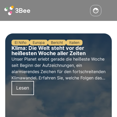
El Niño
Europa
Bericht
Italien
Klima: Die Welt steht vor der
heißesten Woche aller Zeiten
Unser Planet erlebt gerade die heißeste
Woche
seit Beginn der Aufzeichnungen
, ein
alarmierendes Zeichen für den fortschreitenden
Klimawandel. Erfahren Sie, welche Folgen das
für die biologische Vielfalt hat und welche
Lesen
Maßnahmen wir ergreifen müssen, um sie
angesichts des Klimawandels zu erhalten.