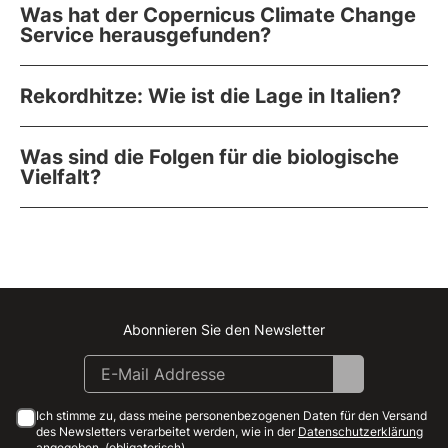
Was hat der Copernicus Climate Change
Service herausgefunden?
Rekordhitze: Wie ist die Lage in Italien?
Was sind die Folgen für die biologische
Vielfalt?
Abonnieren Sie den Newsletter
Instagram
Facebook
Linkedin
Youtube
Ich stimme zu, dass meine personenbezogenen Daten für den Versand
des Newsletters verarbeitet werden, wie in der
Datenschutzerklärung
angegeben. (obligatorisch)