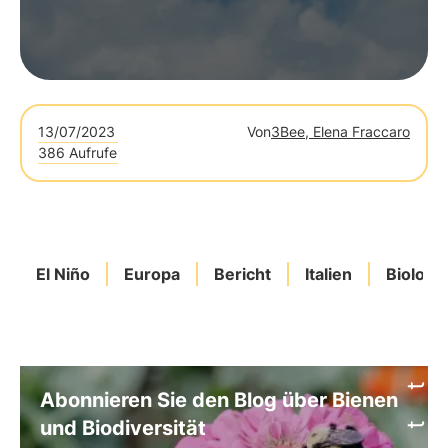
13/07/2023
Von
3Bee, Elena Fraccaro
386 Aufrufe
El Niño
Europa
Bericht
Italien
Biologis
Abonnieren Sie den Blog über Bienen
und Biodiversität