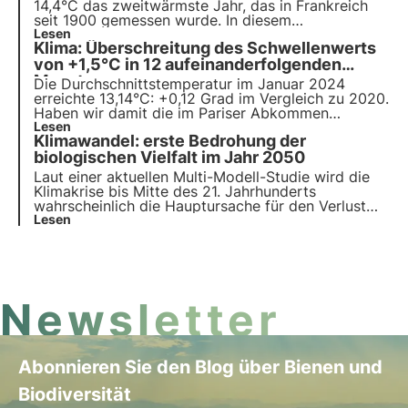
Bestäuber gefährdet sind.
14,4°C das zweitwärmste Jahr, das in Frankreich
seit 1900 gemessen wurde. In diesem
Zusammenhang wird der "Dritte Nationale Plan zur
Lesen
Klima: Überschreitung des Schwellenwerts
Anpassung an den Klimawandel" bis zum Sommer
2024 aktiviert. Lesen Sie mehr über die
von +1,5°C in 12 aufeinanderfolgenden
Maßnahmen des Plans in diesem Artikel.
Monaten
Die Durchschnittstemperatur im Januar 2024
erreichte 13,14°C: +0,12 Grad im Vergleich zu 2020.
Haben wir damit die im Pariser Abkommen
festgelegte Schwelle von 1,5 °C überschritten?
Lesen
Klimawandel: erste Bedrohung der
Lesen Sie in diesem Artikel mehr über die neuesten
Studien und erfahren Sie, wie sich der Klimawandel
biologischen Vielfalt im Jahr 2050
auf die biologische Vielfalt auswirkt.
Laut einer aktuellen Multi-Modell-Studie wird die
Klimakrise bis Mitte des 21. Jahrhunderts
wahrscheinlich die Hauptursache für den Verlust
der biologischen Vielfalt sein. Lesen Sie mehr über
Lesen
die Ursachen des Verlusts der biologischen Vielfalt.
Newsletter
Abonnieren Sie den Blog über Bienen und
Biodiversität