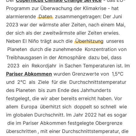
Der
Copernicus Climate Change Service
- das EU-
Programm zur Überwachung der Klimakrise - hat
alarmierende
Daten
zusammengetragen: Der Juni
2023 war der wärmste aller Zeiten, nach einem Mai,
der sich als der zweitwärmste aller Zeiten erwies.
Neben El Niño trägt auch die
Überhitzung
unseres
Planeten
durch die zunehmende
Konzentration von
Treibhausgasen in der Atmosphäre
dazu bei, dass
2023
ein
Rekordjahr
in Sachen Temperaturen ist. Im
Pariser Abkommen
wurden Grenzwerte von
1,5°C
und
2°C
als
Ziele
für die
Durchschnittstemperatur
des Planeten
bis zum Ende des Jahrhunderts
festgelegt, die wir aber bereits erreicht haben. Vor
allem
Europa
überhitzt sich
doppelt so schnell
wie
im globalen Durchschnitt. Im Jahr 2022 hat es sogar
die im Pariser Abkommen festgelegte Obergrenze
überschritten
, mit einer Durchschnittstemperatur, die