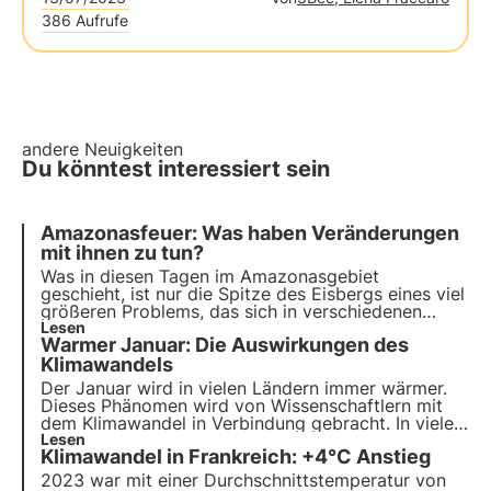
386 Aufrufe
andere Neuigkeiten
Du könntest interessiert sein
Amazonasfeuer: Was haben Veränderungen
mit ihnen zu tun?
Was in diesen Tagen im Amazonasgebiet
geschieht, ist nur die Spitze des Eisbergs eines viel
größeren Problems, das sich in verschiedenen
Phänomenen überall auf der Welt manifestiert. Der
Lesen
Warmer Januar: Die Auswirkungen des
Klimawandel und die globale Erwärmung wirken
sich auf den gesamten Planeten aus.
Klimawandels
Der Januar wird in vielen Ländern immer wärmer.
Dieses Phänomen wird von Wissenschaftlern mit
dem Klimawandel in Verbindung gebracht. In vielen
Gebieten der Welt kommt es immer häufiger und
Lesen
Klimawandel in Frankreich: +4°C Anstieg
intensiver zu Bränden, Dürren und
Überschwemmungen, wodurch Ökosysteme und
2023 war mit einer Durchschnittstemperatur von