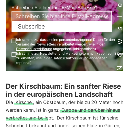
Newsletter
Schreiben Sie hier Ihre E-Mail-Adresse*
Subscribe
Ich stimme zu, dass meine personenbezogenen Daten für den
Versand des Newsletters verarbeitet werden, wie in der
Datenschutzerklärung
angegeben. (obligatorisch)
Ich stimme zu, Newsletter und Marketingkommunikation von 3Bee
zu erhalten, wie in der
Datenschutzerklärung
angegeben.
(optional)
Der Kirschbaum: Ein sanfter Riese
in der europäischen Landschaft
Die
Kirsche
, ein Obstbaum, der bis zu 20 Meter hoch
werden kann, ist in ganz
Europa und darüber hinaus
verbreitet und beliebt.
Der Kirschbaum ist für seine
Schönheit bekannt und findet seinen Platz in Gärten,