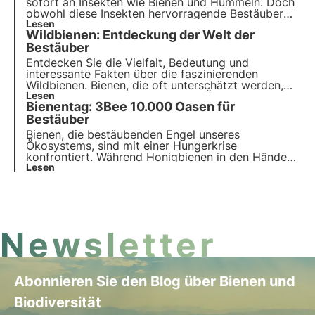
sofort an Insekten wie Bienen und Hummeln. Doch
obwohl diese Insekten hervorragende Bestäuber
sind, sind sie nicht die einzigen, die zu dieser
Lesen
Wildbienen: Entdeckung der Welt der
wichtigen Ökosystemleistung beitragen.
Bestäuber
Entdecken Sie die Vielfalt, Bedeutung und
interessante Fakten über die faszinierenden
Wildbienen. Bienen, die oft unterschätzt werden,
aber einen enormen Wert für das Ökosystem
Lesen
Bienentag: 3Bee 10.000 Oasen für
haben. Dank ihnen werden 80 % der Kulturen auf
natürliche Weise bestäubt.
Bestäuber
Bienen, die bestäubenden Engel unseres
Ökosystems, sind mit einer Hungerkrise
konfrontiert. Während Honigbienen in den Händen
von Imkern Schutz und Pflege finden, kämpfen
Lesen
Wildbienen allein und ohne Helden, die sie
unterstützen. 3Bee hat beschlossen, sie nicht
länger allein zu lassen und in ihre Pflege zu
investieren.
Newsletter
Abonnieren Sie den Blog über Bienen und
Biodiversität