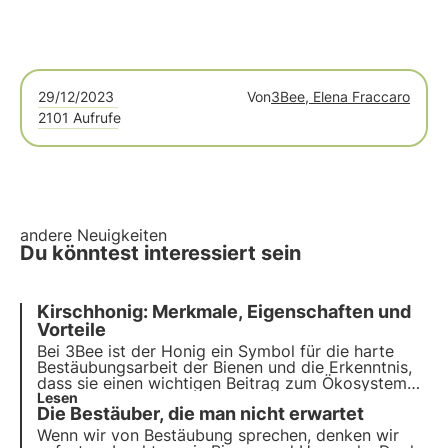
29/12/2023
Von
3Bee, Elena Fraccaro
2101 Aufrufe
andere Neuigkeiten
Du könntest interessiert sein
Kirschhonig: Merkmale, Eigenschaften und
Vorteile
Bei 3Bee ist der Honig ein Symbol für die harte
Bestäubungsarbeit der Bienen und die Erkenntnis,
dass sie einen wichtigen Beitrag zum Ökosystem
leisten. Unsere Projekte unterstützen die
Lesen
Die Bestäuber, die man nicht erwartet
biologische Vielfalt und sorgen durch unsere
Züchter für eine gesunde Umwelt für Bestäuber.
Wenn wir von Bestäubung sprechen, denken wir