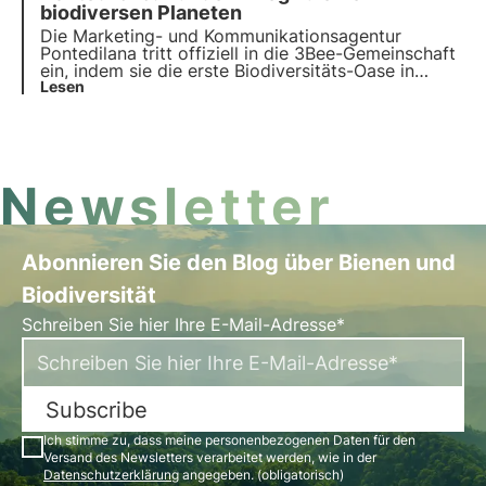
in den Oasen.
biodiversen Planeten
Die Marketing- und Kommunikationsagentur
Pontedilana tritt offiziell in die 3Bee-Gemeinschaft
ein, indem sie die erste Biodiversitäts-Oase in
Venetien mit 50 nektarhaltigen Bäumen errichtet.
Lesen
Das Interview mit Barbara Pontello, CEO und
Gründerin.
Newsletter
Abonnieren Sie den Blog über Bienen und
Biodiversität
Schreiben Sie hier Ihre E-Mail-Adresse*
Subscribe
Ich stimme zu, dass meine personenbezogenen Daten für den
Versand des Newsletters verarbeitet werden, wie in der
Datenschutzerklärung
angegeben. (obligatorisch)