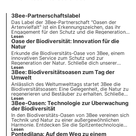
3Bee-Partnerschaftslabel
Das Label der 3Bee-Partnerschaft "Oasen der
Artenvielfalt" ist ein Erkennungszeichen, das ihr
Engagement für den Schutz und die Regeneration
der Artenvielfalt zum Ausdruck bringt. Eine
Lesen
Oase der Biodiversität: Innovation für die
wichtige Bedeutung für ein gemeinsames Ziel.
Natur
Erkunde die Biodiversitäts-Oase von 3Bee, einem
innovativen Service
zum Schutz und zur
Regeneration der Natur
. Schließe dich unserer
Mission an und entdecke, wie
Lesen
Technologie
und
3Bee: Biodiversitätsoasen zum Tag der
Nachhaltigkeit zusammenkommen, um eine
grünere Zukunft für Unternehmen und den Planeten
Umwelt
zu schaffen.
Anlässlich des Weltumwelttags startet 3Bee die
Biodiversitätsoasen
: Eine Gelegenheit, die Natur zu
regenerieren und Bestäuber zu erhalten. Schließen
Sie sich uns an und entdecken Sie, wie unsere
Lesen
3Bee-Oasen: Technologie zur Überwachung
Mission
innovative Technologie und
Umweltengagement
der Biodiversität
kombiniert.
In den Biodiversitäts-Oasen von 3Bee vereinen sich
Technik und Natur
zu einer außergewöhnlichen
Harmonie. Entdecken Sie die Spitzentechnologien
von 3Bee und ihre Schlüsselrolle bei der
Lesen
Pontedilana: Auf dem Weg zu einem
Regeneration der Ökosysteme und der Artenvielfalt