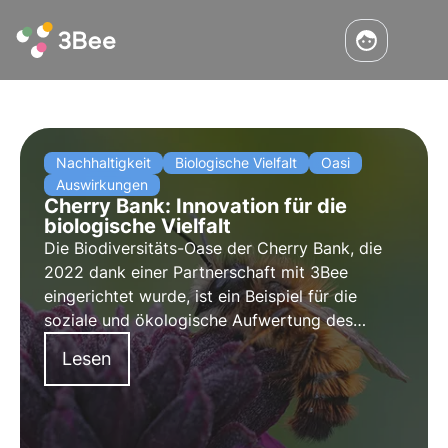
Nachhaltigkeit
Biologische Vielfalt
Oasi
Auswirkungen
Cherry Bank: Innovation für die
biologische Vielfalt
Die Biodiversitäts-Oase der Cherry Bank, die
2022 dank einer Partnerschaft mit 3Bee
eingerichtet wurde, ist ein Beispiel für die
soziale und ökologische Aufwertung des
Gebiets. Erfahren Sie mehr über das Projekt im
Lesen
Interview mit Maddalena Ganz, Leiterin der
Abteilung Marketing und Kommunikation der
Cherry Bank.