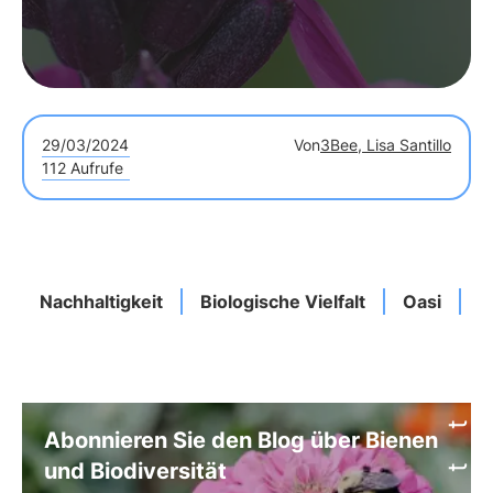
29/03/2024
Von
3Bee, Lisa Santillo
112 Aufrufe
Nachhaltigkeit
Biologische Vielfalt
Oasi
A
Abonnieren Sie den Blog über Bienen
und Biodiversität