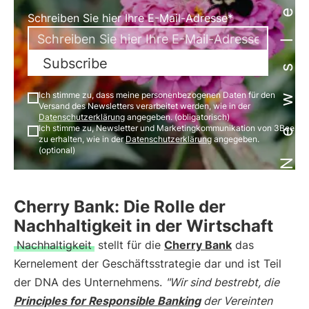
Newsletter
Schreiben Sie hier Ihre E-Mail-Adresse*
Subscribe
Ich stimme zu, dass meine personenbezogenen Daten für den
Versand des Newsletters verarbeitet werden, wie in der
Datenschutzerklärung
angegeben. (obligatorisch)
Ich stimme zu, Newsletter und Marketingkommunikation von 3Bee
zu erhalten, wie in der
Datenschutzerklärung
angegeben.
(optional)
Cherry Bank: Die Rolle der
Nachhaltigkeit in der Wirtschaft
Nachhaltigkeit
stellt für die
Cherry Bank
das
Kernelement der Geschäftsstrategie dar und ist Teil
der DNA des Unternehmens.
"Wir sind bestrebt, die
Principles for Responsible Banking
der Vereinten