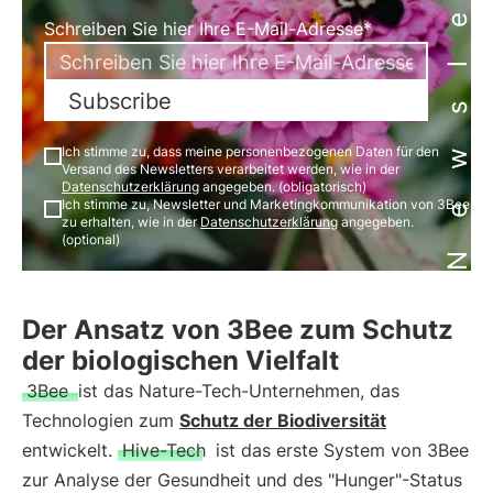
Newsletter
Schreiben Sie hier Ihre E-Mail-Adresse*
Subscribe
Ich stimme zu, dass meine personenbezogenen Daten für den
Versand des Newsletters verarbeitet werden, wie in der
Datenschutzerklärung
angegeben. (obligatorisch)
Ich stimme zu, Newsletter und Marketingkommunikation von 3Bee
zu erhalten, wie in der
Datenschutzerklärung
angegeben.
(optional)
Der Ansatz von 3Bee zum Schutz
der biologischen Vielfalt
3Bee
ist das Nature-Tech-Unternehmen, das
Technologien zum
Schutz der Biodiversität
entwickelt.
Hive-Tech
ist das erste System von 3Bee
zur Analyse der Gesundheit und des "Hunger"-Status