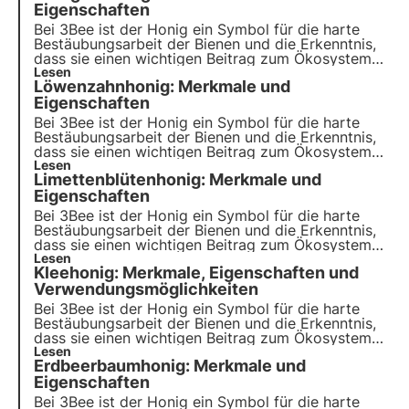
Eigenschaften
Bei 3Bee ist der Honig ein Symbol für die harte
Bestäubungsarbeit der Bienen und die Erkenntnis,
dass sie einen wichtigen Beitrag zum Ökosystem
leisten. Unsere Projekte unterstützen die
Lesen
Löwenzahnhonig: Merkmale und
biologische Vielfalt und sorgen durch unsere
Züchter für eine gesunde Umwelt für Bestäuber.
Eigenschaften
Bei 3Bee ist der Honig ein Symbol für die harte
Bestäubungsarbeit der Bienen und die Erkenntnis,
dass sie einen wichtigen Beitrag zum Ökosystem
leisten. Unsere Projekte unterstützen die
Lesen
Limettenblütenhonig: Merkmale und
Artenvielfalt und sorgen durch unsere Züchter für
eine gesunde Umwelt für Bestäuber.
Eigenschaften
Bei 3Bee ist der Honig ein Symbol für die harte
Bestäubungsarbeit der Bienen und die Erkenntnis,
dass sie einen wichtigen Beitrag zum Ökosystem
leisten. Unsere Projekte unterstützen die
Lesen
Kleehonig: Merkmale, Eigenschaften und
biologische Vielfalt und sorgen durch unsere
Züchter für eine gesunde Umwelt für Bestäuber.
Verwendungsmöglichkeiten
Bei 3Bee ist der Honig ein Symbol für die harte
Bestäubungsarbeit der Bienen und die Erkenntnis,
dass sie einen wichtigen Beitrag zum Ökosystem
leisten. Unsere Projekte unterstützen die
Lesen
Erdbeerbaumhonig: Merkmale und
biologische Vielfalt und sorgen durch unsere
Züchter für eine gesunde Umwelt für Bestäuber.
Eigenschaften
Bei 3Bee ist der Honig ein Symbol für die harte