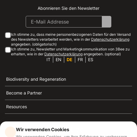
Abonnieren Sie den Newsletter
Instagram
Facebook
Linkedin
Youtube
Ich stimme zu, dass meine personenbezogenen Daten für den Versand
des Newsletters verarbeitet werden, wie in der
Datenschutzerklärung
angegeben. (obligatorisch)
Ich stimme zu, Newsletter und Marketingkommunikation von 3Bee zu
erhalten, wie in der
Datenschutzerklärung
angegeben. (optional)
IT
EN
DE
FR
ES
Biodiversity and Regeneration
Become a Partner
Resources
Wir verwenden Cookies
Wir verwenden Cookies, um Ihre Erfahrung zu verbessern.