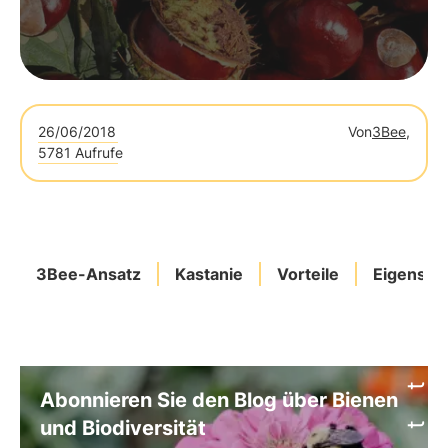
26/06/2018
Von
3Bee,
5781 Aufrufe
3Bee-Ansatz
Kastanie
Vorteile
Eigensch
Abonnieren Sie den Blog über Bienen
und Biodiversität