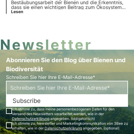
Bestäubungsarbeit der Bienen und die Erkenntnis,
dass sie einen wichtigen Beitrag zum Ökosystem
leisten. Unsere Projekte unterstützen die
Lesen
biologische Vielfalt und sorgen durch unsere
Züchter für eine gesunde Umwelt für Bestäuber.
Newsletter
Abonnieren Sie den Blog über Bienen und
Biodiversität
Schreiben Sie hier Ihre E-Mail-Adresse*
Subscribe
Ich stimme zu, dass meine personenbezogenen Daten für den
Versand des Newsletters verarbeitet werden, wie in der
Datenschutzerklärung
angegeben. (obligatorisch)
Ich stimme zu, Newsletter und Marketingkommunikation von 3Bee zu
erhalten, wie in der
Datenschutzerklärung
angegeben. (optional)