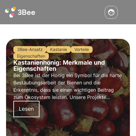
3Bee-Ansatz
Kastanie
Vorteile
Eigenschaften
Kastanienhonig: Merkmale und
Eigenschaften
Bei 3Bee ist der Honig ein Symbol für die harte
Bestäubungsarbeit der Bienen und die
Erkenntnis, dass sie einen wichtigen Beitrag
zum Ökosystem leisten. Unsere Projekte
unterstützen die biologische Vielfalt und
Lesen
sorgen durch unsere Züchter für eine gesunde
Umwelt für Bestäuber.