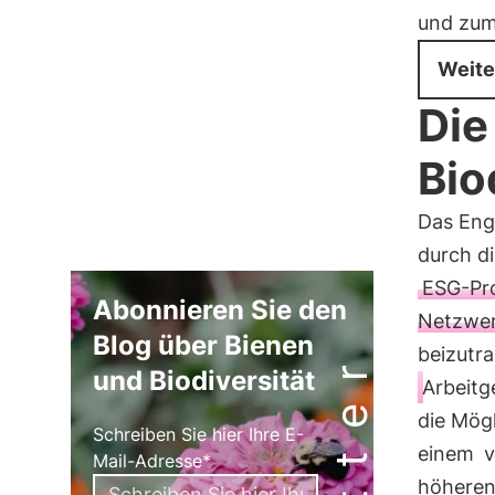
und zum
Weite
Die
Bio
Das Eng
durch d
ESG-Pro
Abonnieren Sie den
Netzwerk
Blog über Bienen
beizutra
und Biodiversität
Arbeitg
die Mögl
Schreiben Sie hier Ihre E-
einem
v
Mail-Adresse*
höheren