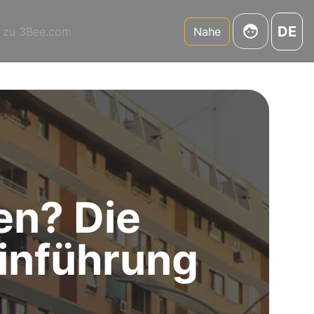
DE
 zu 3Bee.com
Nahe
en? Die
inführung