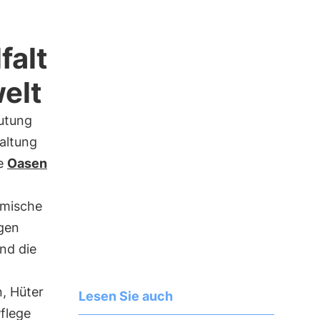
falt
elt
eutung
altung
ie
Oasen
imische
ngen
nd die
n, Hüter
Lesen Sie auch
flege