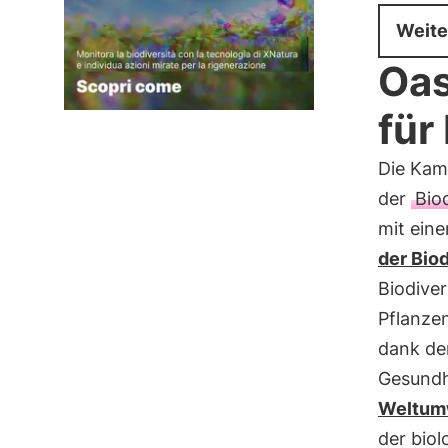
Weite
Oas
für
Die Kam
der
Biod
mit ein
der Biod
Biodiver
Pflanzen
dank de
Gesundh
Weltum
der biol