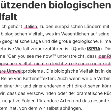
ützenden biologische
falt
lich gehört
Italien
zu den europäischen Ländern mit 
biologischen Vielfalt, was im Wesentlichen auf seine
 geografische Lage und die große geologische, klima
tative Vielfalt zurückzuführen ist (Quelle
ISPRA
). Di
e "Can you see me now?" unterstreicht, dass
der 
ogischen Vielfalt nicht so leicht zu erkennen oder sich
ere Umweltprobleme
. Die biologische Vielfalt ist in d
e Reihe von Ketteneffekten: Auch wenn wir die Verbi
 einer Art und einer anderen nicht direkt sehen kön
wir, dass das Verschwinden oder der dramatische R
rt negative Folgen für andere Arten und das gesamte
tem
hat, von dem wir selbst abhängen.