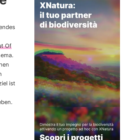
rendes
t Of
hema.
chen
n
el ist
eben.