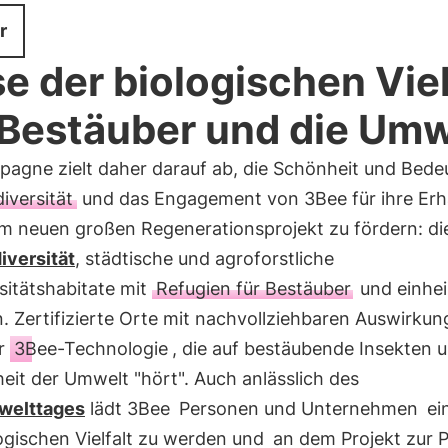
r
e der biologischen Viel
 Bestäuber und die Umw
pagne zielt daher darauf ab, die Schönheit und Bed
iversität
und das Engagement von 3Bee für ihre Erh
em neuen großen Regenerationsprojekt zu fördern: d
iversität
, städtische und agroforstliche
sitätshabitate mit
Refugien für Bestäuber
und einhe
. Zertifizierte Orte mit nachvollziehbaren Auswirku
r
3Bee-Technologie
, die auf bestäubende Insekten u
eit der Umwelt "hört". Auch anlässlich des
welttages
lädt 3Bee
Personen und Unternehmen
ei
ogischen Vielfalt zu werden und
an dem Projekt zur P