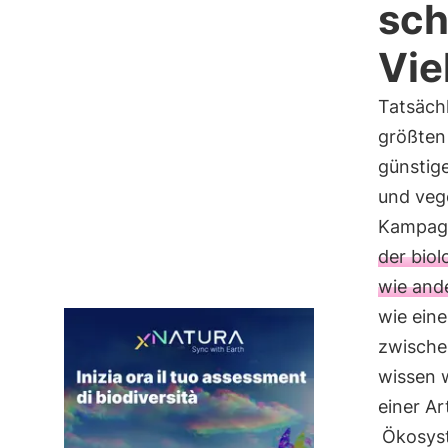
sch
Viel
Tatsäch
größten 
günstige
und vege
Kampagn
der biol
wie and
wie ein
zwischen
wissen 
einer A
Ökosys