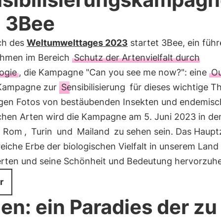
 3Bee
ich des
Weltumwelttages 2023
startet 3Bee, ein füh
hmen im Bereich
Schutz der Artenvielfalt durch
ogie
, die Kampagne "Can you see me now?": eine
Ou
Kampagne zur
Sensibilisierung
für dieses wichtige T
sigen Fotos von bestäubenden Insekten und endemis
schen Arten wird die Kampagne am 5. Juni 2023 in de
n
Rom
,
Turin
und
Mailand
zu sehen sein. Das Hauptzi
reiche Erbe der biologischen Vielfalt in unserem Land
rten und seine Schönheit und Bedeutung hervorzuh
r
lien: ein Paradies der zu