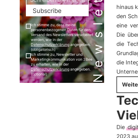
Newsletter
hinaus 
Subscribe
den Schu
eine
ve
Ich stimme zu, dass meine
personenbezogenen Daten für den
Die
übe
Versand des Newsletters verarbeitet
werden, wie in der
die
Tec
Datenschutzerklärung
angegeben.
(obligatorisch)
Grundlag
Ich stimme zu, Newsletter und
Marketingkommunikation von 3Bee
die Inte
zu erhalten, wie in der
Datenschutzerklärung
angegeben.
Untern
(optional)
Weite
Tec
Vie
Die
dig
2023 au