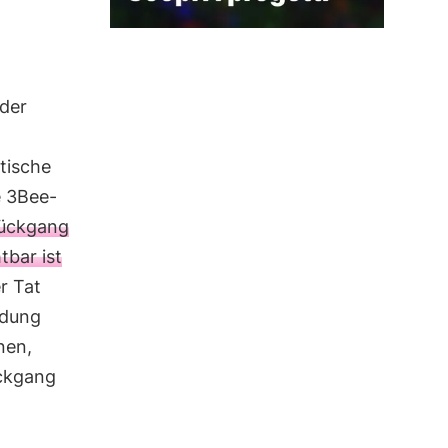
n
der
tische
e 3Bee-
Rückgang
tbar ist
er Tat
ndung
nen,
ückgang