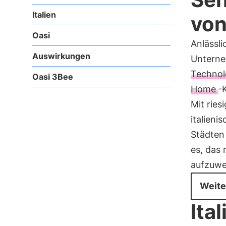
Italien
von
Oasi
Anlässl
Auswirkungen
Unterne
Technol
Oasi 3Bee
Home
-
Mit rie
italieni
Städte
es, das 
aufzuwe
Weite
Ita