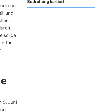
Bedrohung kartiert
unden in
il
und
chen.
 durch
e solide
d für
r
he
 5. Juni
nd