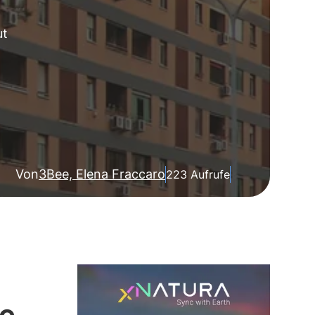
ut
Von
3Bee, Elena Fraccaro
223 Aufrufe
ne