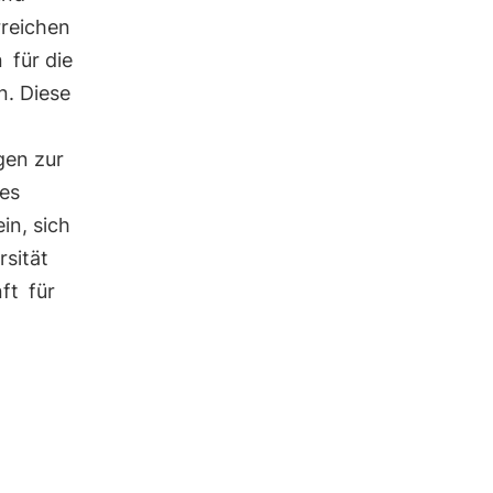
rreichen
n
für die
n. Diese
gen zur
des
in, sich
rsität
ft
für