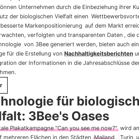
können Unternehmen durch die Einbeziehung ihrer K
tz der biologischen Vielfalt einen
Wettbewerbsvorte
rbesserte Markenpositionierung
auf dem Markt errei
rwachten, verfolgten und transparenten Daten
, die
hnologie
von 3Bee generiert werden, bieten auch ein
e für die Erstellung von
Nachhaltigkeitsberichten
un
gration der Informationen in die Jahresabschlüsse de
ehmen.
r
hnologie für biologisc
lfalt: 3Bee's Oases
itale Plakatkampagne "Can you see me now?"
wird am
f mehreren Flächen in den Städten
Mailand
,
Turin
u