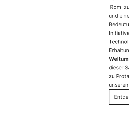
Rom
zu
und ein
Bedeutun
Initiati
Technol
Erhaltun
Weltum
dieser 
zu Prota
unseren
Entde