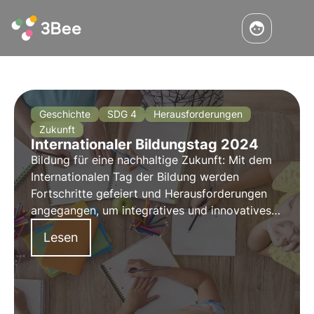
Geschichte
SDG 4
Herausforderungen
Zukunft
Internationaler Bildungstag 2024
Bildung für eine nachhaltige Zukunft: Mit dem
Internationalen Tag der Bildung werden
Fortschritte gefeiert und Herausforderungen
angegangen, um integratives und innovatives
Lernen für alle zu fördern. Erfahren Sie mehr
Lesen
über die Geschichte und die Entwicklung des
Internationalen Tages der Bildung in diesem
Artikel.