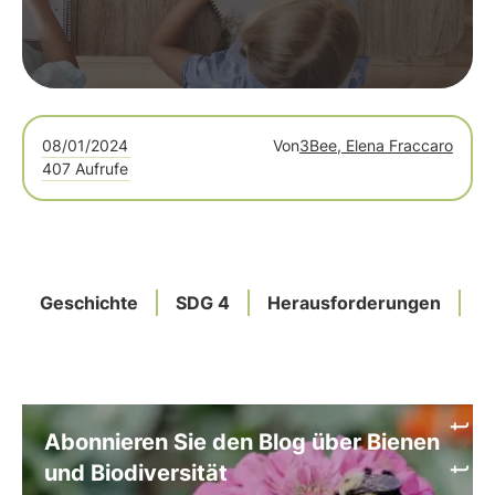
08/01/2024
Von
3Bee, Elena Fraccaro
407 Aufrufe
Geschichte
SDG 4
Herausforderungen
Z
Abonnieren Sie den Blog über Bienen
und Biodiversität