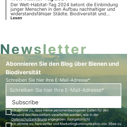
der biologischen Vielfalt.
Der Welt-Habitat-Tag 2024 betont die Einbindung
junger Menschen in den Aufbau nachhaltiger und
widerstandsfähiger Städte. Biodiversität und
Technologie spielen dabei eine Schlüsselrolle. In
Lesen
diesem Artikel lesen Sie mehr über das
Engagement von 3Bee für den Welt-Habitat-Tag.
Newsletter
Abonnieren Sie den Blog über Bienen und
Biodiversität
Schreiben Sie hier Ihre E-Mail-Adresse*
Subscribe
Ich stimme zu, dass meine personenbezogenen Daten für den
Versand des Newsletters verarbeitet werden, wie in der
Datenschutzerklärung
angegeben. (obligatorisch)
Ich stimme zu, Newsletter und Marketingkommunikation von 3Bee zu