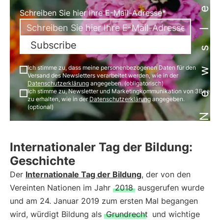
Newsletter
Schreiben Sie hier Ihre E-Mail-Adresse*
Subscribe
Ich stimme zu, dass meine personenbezogenen Daten für den
Versand des Newsletters verarbeitet werden, wie in der
Datenschutzerklärung
angegeben. (obligatorisch)
Ich stimme zu, Newsletter und Marketingkommunikation von 3Bee
zu erhalten, wie in der
Datenschutzerklärung
angegeben.
(optional)
Internationaler Tag der Bildung:
Geschichte
Der
Internationale Tag der Bildung
, der von den
Vereinten Nationen im Jahr
2018
ausgerufen wurde
und am 24. Januar 2019 zum ersten Mal begangen
wird, würdigt Bildung als
Grundrecht
und wichtige