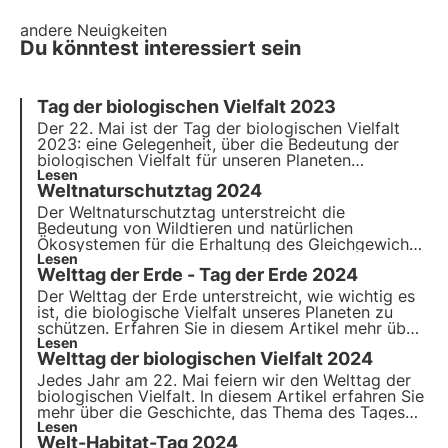
andere Neuigkeiten
Du könntest interessiert sein
Tag der biologischen Vielfalt 2023
Der 22. Mai ist der Tag der biologischen Vielfalt
2023: eine Gelegenheit, über die Bedeutung der
biologischen Vielfalt für unseren Planeten
nachzudenken. Feiern Sie die Vielfalt des Lebens
Lesen
Weltnaturschutztag 2024
auf der Erde! Lesen Sie unseren Artikel, um mehr
darüber zu erfahren.
Der Weltnaturschutztag unterstreicht die
Bedeutung von Wildtieren und natürlichen
Ökosystemen für die Erhaltung des Gleichgewichts
auf unserem Planeten. Erfahren Sie in diesem
Lesen
Welttag der Erde - Tag der Erde 2024
Artikel mehr über die Geschichte des
Welttierschutztages, das Thema 2024 und das
Der Welttag der Erde unterstreicht, wie wichtig es
Engagement von 3Bee für die Überwachung und
ist, die biologische Vielfalt unseres Planeten zu
Regeneration der biologischen Vielfalt.
schützen. Erfahren Sie in diesem Artikel mehr über
die Geschichte des Earth Day, das Thema 2024
Lesen
Welttag der biologischen Vielfalt 2024
und das Engagement von 3Bee für die
Überwachung und den Schutz bestäubender
Jedes Jahr am 22. Mai feiern wir den Welttag der
Insekten.
biologischen Vielfalt. In diesem Artikel erfahren Sie
mehr über die Geschichte, das Thema des Tages
2024 und das Engagement von 3Bee für die
Lesen
Welt-Habitat-Tag 2024
Überwachung, den Schutz und die Regeneration