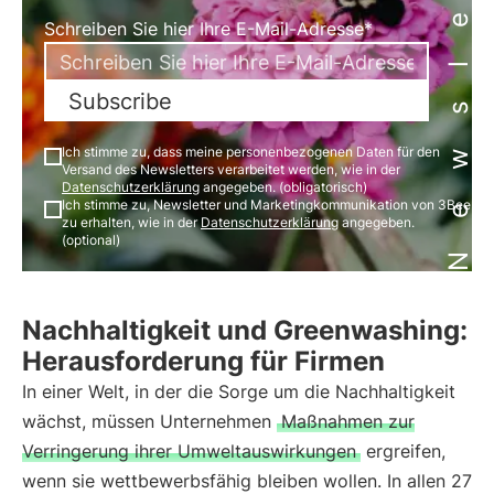
Newsletter
Schreiben Sie hier Ihre E-Mail-Adresse*
Subscribe
Ich stimme zu, dass meine personenbezogenen Daten für den
Versand des Newsletters verarbeitet werden, wie in der
Datenschutzerklärung
angegeben. (obligatorisch)
Ich stimme zu, Newsletter und Marketingkommunikation von 3Bee
zu erhalten, wie in der
Datenschutzerklärung
angegeben.
(optional)
Nachhaltigkeit und Greenwashing:
Herausforderung für Firmen
In einer Welt, in der die Sorge um die Nachhaltigkeit
wächst, müssen Unternehmen
Maßnahmen zur
Verringerung ihrer Umweltauswirkungen
ergreifen,
wenn sie wettbewerbsfähig bleiben wollen. In allen 27