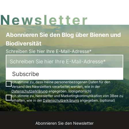
Newsletter
Abonnieren Sie den Blog über Bienen und
Biodiversität
Schreiben Sie hier Ihre E-Mail-Adresse*
Subscribe
Ich stimme zu, dass meine personenbezogenen Daten für den
Versand des Newsletters verarbeitet werden, wie in der
Datenschutzerklärung
angegeben. (obligatorisch)
Ich stimme zu, Newsletter und Marketingkommunikation von 3Bee zu
erhalten, wie in der
Datenschutzerklärung
angegeben. (optional)
Abonnieren Sie den Newsletter
Instagram
Facebook
Linkedin
Youtube