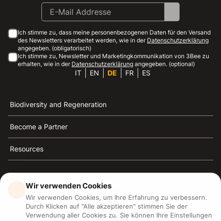
Ich stimme zu, dass meine personenbezogenen Daten für den Versand
des Newsletters verarbeitet werden, wie in der
Datenschutzerklärung
angegeben. (obligatorisch)
Ich stimme zu, Newsletter und Marketingkommunikation von 3Bee zu
erhalten, wie in der
Datenschutzerklärung
angegeben. (optional)
IT
EN
DE
FR
ES
Biodiversity and Regeneration
Become a Partner
Resources
Wir verwenden Cookies
Wir verwenden Cookies, um Ihre Erfahrung zu verbessern.
3Bee ist die Referenz für Nachhaltigkeit, Bienenschutz
Durch Klicken auf "Alle akzeptieren" stimmen Sie der
und Biodiversität
Verwendung aller Cookies zu. Sie können Ihre Einstellungen