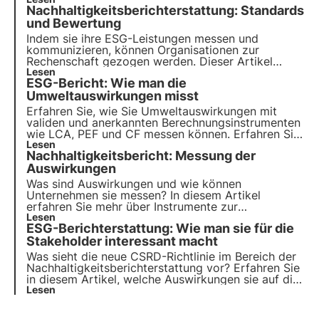
Standards und erfolgreichen Strategien für eine
Nachhaltigkeitsberichterstattung: Standards
grünere, verantwortungsvollere Zukunft
zurechtfinden. Wählen Sie 3Bee für Ihren
und Bewertung
Nachhaltigkeitsbericht.
Indem sie ihre ESG-Leistungen messen und
kommunizieren, können Organisationen zur
Rechenschaft gezogen werden. Dieser Artikel
beleuchtet die Rolle von
Lesen
Berichtsstandards für eine
ESG-Bericht: Wie man die
authentische Bewertung
und zeigt, wie die Projekte
von 3Bee mit den globalen Nachhaltigkeitszielen in
Umweltauswirkungen misst
Einklang stehen.
Erfahren Sie, wie Sie Umweltauswirkungen mit
validen und anerkannten Berechnungsinstrumenten
wie LCA, PEF und CF messen können. Erfahren Sie
mehr über effektive Folgenabschätzung und
Lesen
Nachhaltigkeitsbericht: Messung der
Kommunikation für Ihren ESG-
Nachhaltigkeitsbericht, indem Sie den neuen
Auswirkungen
praktischen Leitfaden von 3Bee herunterladen.
Was sind Auswirkungen und wie können
Unternehmen sie messen? In diesem Artikel
erfahren Sie mehr über Instrumente zur
Berechnung der Auswirkungen wie LCA und GHG-
Lesen
ESG-Berichterstattung: Wie man sie für die
Protokoll. Erfahren Sie mehr mit den Pills from the
Oasis, der digitalen Akademie für
Stakeholder interessant macht
Nachhaltigkeitsexperten von 3Bee.
Was sieht die neue CSRD-Richtlinie im Bereich der
Nachhaltigkeitsberichterstattung vor? Erfahren Sie
in diesem Artikel, welche Auswirkungen sie auf die
Verpflichtungen der Unternehmen hat. Erfahren Sie
Lesen
mehr mit den Pillen aus der Oase, der digitalen
Akademie von 3Bee für Nachhaltigkeitsexperten.