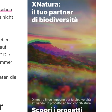
ischen
e nicht
geben
 auf
" Die
 immer
aten die
r