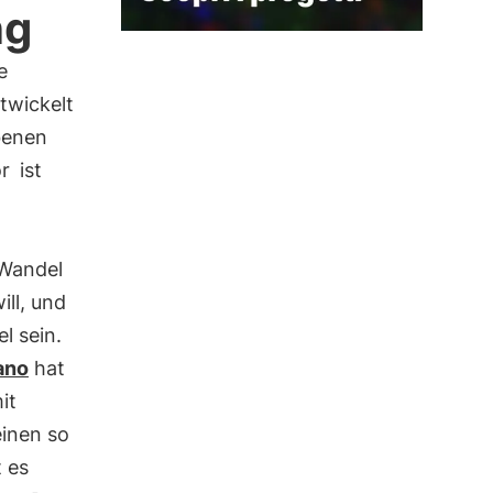
ng
e
twickelt
benen
r
ist
 Wandel
ill, und
l sein.
ano
hat
it
 einen so
t es