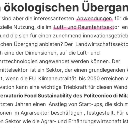
 ökologischen Überga
 sind aber die interessantesten
Anwendungen
für di
ielle Nutzung, die im
Luft- und Raumfahrtsektor
en
und die sich für einen zunehmend innovationsgetrie
schen Übergang anbieten? Der
Landwirtschaftssekto
ch eine der Dimensionen, auf die Luft- und
rttechnologien angewendet werden können. Der
ittelsektor
ist ein Sektor, der einen grundlegenden
rt, wenn die EU
Klimaneutralität
bis 2050 erreichen w
vation kann eine wichtige Triebkraft für diesen Wande
ervatorio Food Sustainability des Politecnico di Mil
etzten Jahren einen
Anstieg von Start-ups, die sich m
ionen im Agrarsektor beschäftigen
, festgestellt. Für
n Sektor wie die Agrar- und Ernährungswirtschaft is