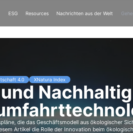
ESG
Resources
Nachrichten aus der Welt
Gehe
tschaft 4.0
XNatura Index
 und Nachhaltig
aumfahrttechno
spläne, die das Geschäftsmodell aus ökologischer Sic
esem Artikel die Rolle der Innovation beim ökologisc