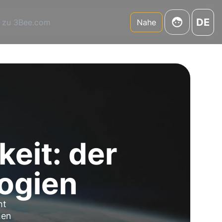
DE
 zu 3Bee.com
Nahe
keit: der
logien
ht
hen