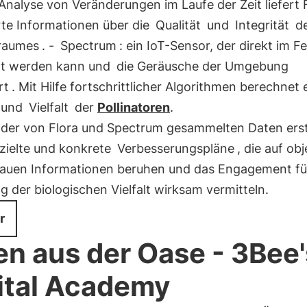
Analyse von Veränderungen im Laufe der Zeit liefert 
erte Informationen über die
Qualität
und
Integrität
d
raumes
. -
Spectrum
: ein IoT-Sensor, der direkt im Fe
ert werden kann und
die Geräusche der Umgebung
rt
. Mit Hilfe fortschrittlicher Algorithmen berechnet 
und
Vielfalt
der
Pollinatoren
.
der von Flora und Spectrum gesammelten Daten erst
zielte und konkrete
Verbesserungspläne
, die auf ob
auen Informationen beruhen und das Engagement für
g der biologischen Vielfalt wirksam vermitteln.
r
len aus der Oase - 3Bee'
ital Academy