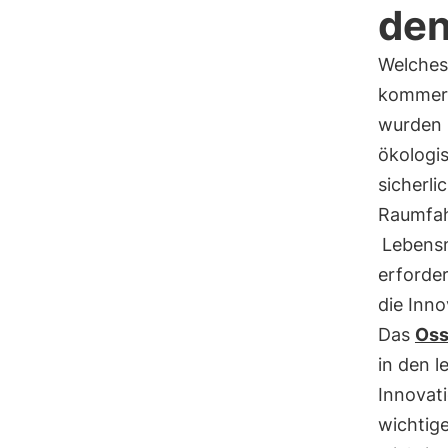
den
Welches
kommerz
wurden 
ökologi
sicherli
Raumfah
Lebensm
erforde
die Inno
Das
Oss
in den l
Innovat
wichtige