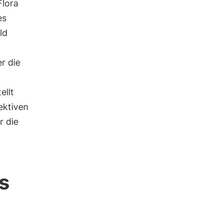
Flora
es
ld
er die
ellt
jektiven
 die
s