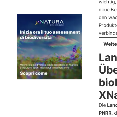
wichtig,
neue Beg
den wac
Produkt
verbind
Weite
Lan
Übe
bio
XNa
Die
Land
PNRR
, 