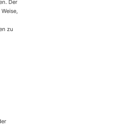
en. Der
 Weise,
en zu
der