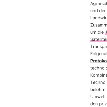
Agrarsek
und der
Landwirt
Zusamme
um die
Satellit
Transpar
Folgena
Protoko
technol
Kombina
Technol
belohnt
Umwelt 
den pri