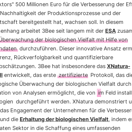
tors" 500 Millionen Euro für die Verbesserung der Ef
 Nachhaltigkeit der Produktionsprozesse und der
schaft bereitgestellt hat, wachsen soll. In diesem
nhang arbeitet 3Bee seit langem mit der
ESA
zusa
Überwachung der biologischen Vielfalt mit Hilfe von
endaten
durchzuführen. Dieser innovative Ansatz erm
enz, Rückverfolgbarkeit und quantifizierbare
bschätzungen. 3Bee hat insbesondere das
XNatura-
ll
entwickelt, das erste
zertifizierte
Protokoll, das di
ogische Überwachung der biologischen Vielfalt durch
tion von Analysen ermöglicht, die von
im Feld instal
ogien
durchgeführt werden. XNatura demonstriert 
 das Engagement der Unternehmen für die Verbesser
und die
Erhaltung der biologischen Vielfalt
, indem e
vaten Sektor in die Schaffung eines umfassenden