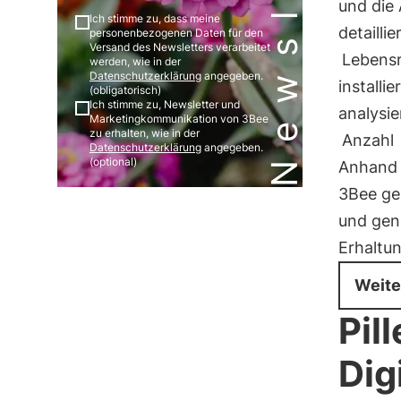
Newsletter
und die 
Ich stimme zu, dass meine
detailli
personenbezogenen Daten für den
Versand des Newsletters verarbeitet
Lebens
werden, wie in der
Datenschutzerklärung
angegeben.
installi
(obligatorisch)
Ich stimme zu, Newsletter und
analysie
Marketingkommunikation von 3Bee
zu erhalten, wie in der
Anzahl
Datenschutzerklärung
angegeben.
(optional)
Anhand 
3Bee ge
und gen
Erhaltun
Weite
Pil
Dig