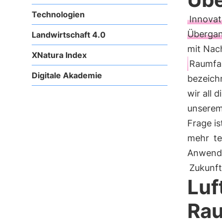
Technologien
Innovat
Überga
Landwirtschaft 4.0
mit Nach
XNatura Index
Raumfa
Digitale Akademie
bezeich
wir all 
unserem
Frage is
mehr
t
Anwendu
Zukunft
Luf
Rau