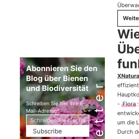
Überwac
Weite
Wie
Übe
fun
Abonnieren Sie den
XNatur
Blog über Bienen
effizien
und Biodiversität
Hauptko
Schreiben Sie hier Ihre E-
-
Flora
Mail-Adresse*
entwick
um die 
Subscribe
Durch d