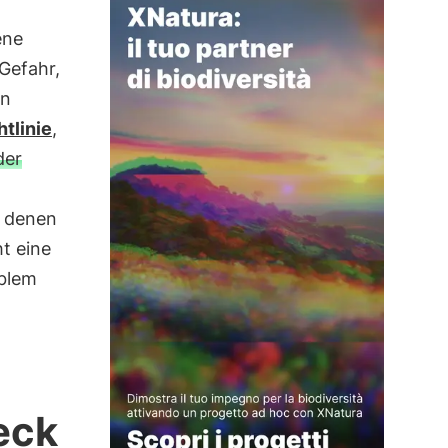
ene
Gefahr,
en
htlinie
,
der
n denen
t eine
oblem
eck