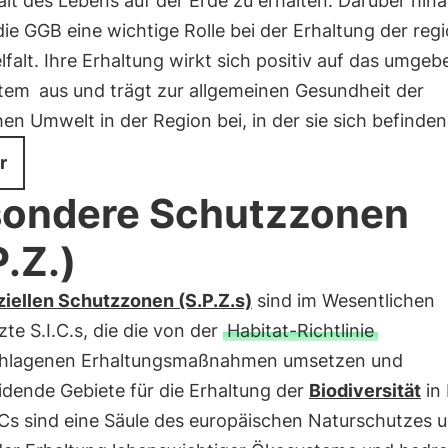
falt des Lebens auf der Erde zu erhalten. Darüber hin
die GGB eine wichtige Rolle bei der Erhaltung der reg
lfalt. Ihre Erhaltung wirkt sich positiv auf das umge
tem
aus und trägt zur allgemeinen Gesundheit der
hen Umwelt in der Region bei, in der sie sich befinden
r
ondere Schutzzonen
P.Z.)
iellen Schutzzonen (S.P.Z.s)
sind im Wesentlichen
te S.I.C.s, die die von der
Habitat-Richtlinie
hlagenen Erhaltungsmaßnahmen umsetzen und
idende Gebiete für die Erhaltung der
Biodiversität
in
ACs sind eine Säule des europäischen Naturschutzes 