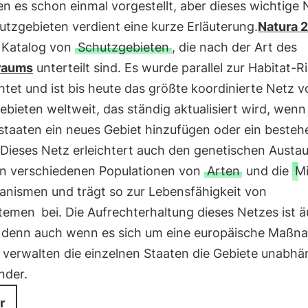
n es schon einmal vorgestellt, aber dieses wichtige 
tzgebieten verdient eine kurze Erläuterung.
Natura 
t Katalog von
Schutzgebieten
, die nach der Art des
raums
unterteilt sind. Es wurde parallel zur Habitat-Ri
htet und ist bis heute das größte koordinierte Netz v
bieten weltweit, das ständig aktualisiert wird, wenn
dstaaten ein neues Gebiet hinzufügen oder ein beste
 Dieses Netz erleichtert auch den genetischen Austa
n verschiedenen Populationen von
Arten
und die
Mi
anismen und trägt so zur Lebensfähigkeit von
temen
bei. Die Aufrechterhaltung dieses Netzes ist ä
, denn auch wenn es sich um eine europäische Maßn
 verwalten die einzelnen Staaten die Gebiete unabhä
nder.
r