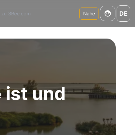
DE
 zu 3Bee.com
Nahe
 ist und