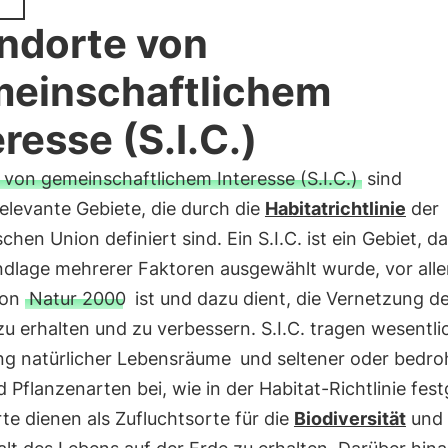
ndorte von
einschaftlichem
eresse (S.I.C.)
 von gemeinschaftlichem Interesse (S.I.C.)
sind
elevante Gebiete, die durch die
Habitatrichtlinie
der
chen Union definiert sind. Ein S.I.C. ist ein Gebiet, d
ndlage mehrerer Faktoren ausgewählt wurde, vor alle
von
Natur 2000
ist und dazu dient, die Vernetzung d
u erhalten und zu verbessern. S.I.C. tragen wesentli
ng natürlicher Lebensräume
und seltener oder bedro
d Pflanzenarten bei, wie in der Habitat-Richtlinie fest
te dienen als Zufluchtsorte für die
Biodiversität
und 