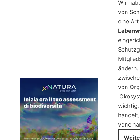
Wir habe
von Schu
eine Ar
Lebens
eingeric
Schutzge
Mitglie
ändern.
zwische
von Org
Ökosys
wichtig
handelt,
voneina
Weite