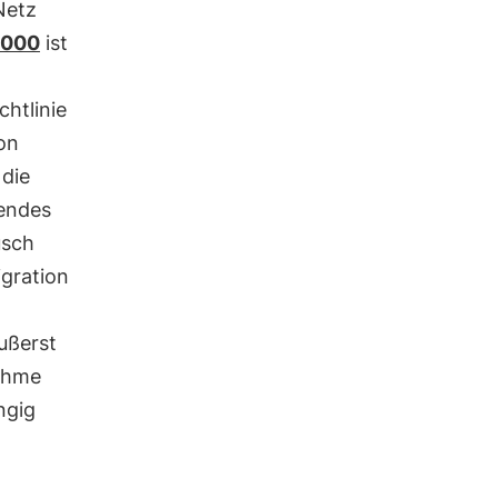
Netz
2000
ist
chtlinie
on
 die
hendes
usch
gration
ußerst
ahme
ngig