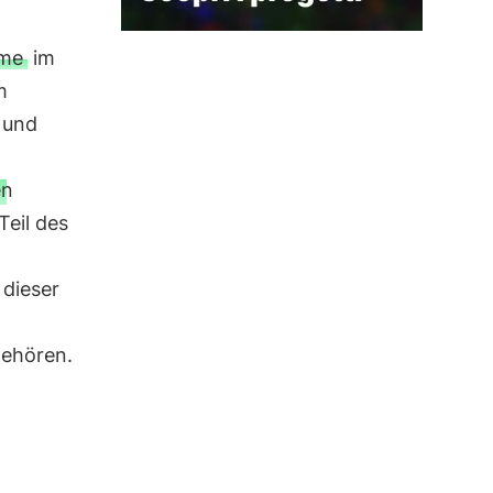
ume
im
m
 und
en
Teil des
 dieser
ehören.