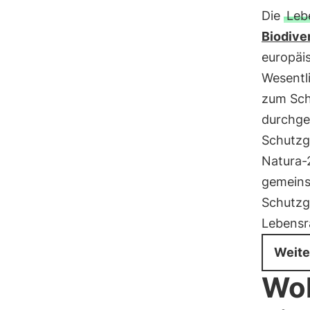
Die
Leb
Biodiver
europäi
Wesentl
zum Sch
durchge
Schutzg
Natura-
gemeins
Schutzge
Lebensr
Weite
Woh