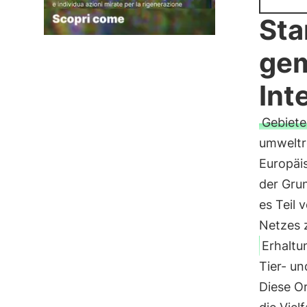
Sta
gem
Int
Gebiete
umweltr
Europäis
der Gru
es Teil 
Netzes z
Erhaltu
Tier- un
Diese Or