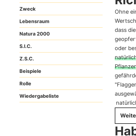
Zweck
Ohne ei
Wertsch
Lebensraum
dass die
Natura 2000
geopfer
S.I.C.
oder bes
natürli
Z.S.C.
Pflanze
Beispiele
gefährde
Rolle
"Flaggen
ausgewä
Wiedergabeliste
natürli
Weite
Hab