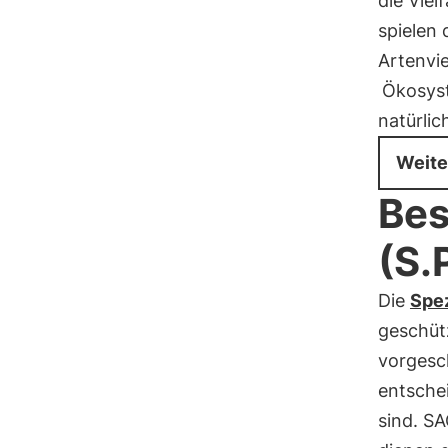
die Viel
spielen 
Artenvie
Ökosys
natürlic
Weite
Bes
(S.
Die
Spez
geschütz
vorgesc
entsche
sind. S