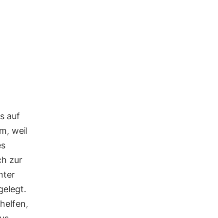
as auf
m, weil
es
ch zur
hter
gelegt.
helfen,