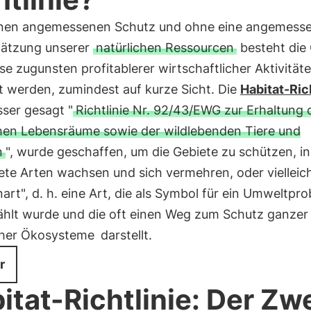
nen angemessenen Schutz und ohne eine angemess
ätzung unserer
natürlichen Ressourcen
besteht die 
se zugunsten profitablerer wirtschaftlicher Aktivität
t werden, zumindest auf kurze Sicht. Die
Habitat-Ric
ser gesagt "
Richtlinie Nr. 92/43/EWG zur Erhaltung 
chen Lebensräume sowie der wildlebenden Tiere und
n
", wurde geschaffen, um die Gebiete zu schützen, i
te Arten wachsen und sich vermehren, oder vielleich
art", d. h. eine Art, die als Symbol für ein Umweltpr
hlt wurde und die oft einen Weg zum Schutz ganzer
cher Ökosysteme
darstellt.
r
itat-Richtlinie: Der Zw