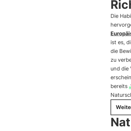
Ric
Die Habi
hervorg
Europäi
ist es, 
die Bew
zu verb
und die
erschei
bereits
Natursc
Weite
Nat