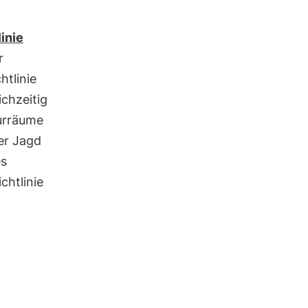
inie
r
chtlinie
ichzeitig
turräume
er Jagd
es
chtlinie