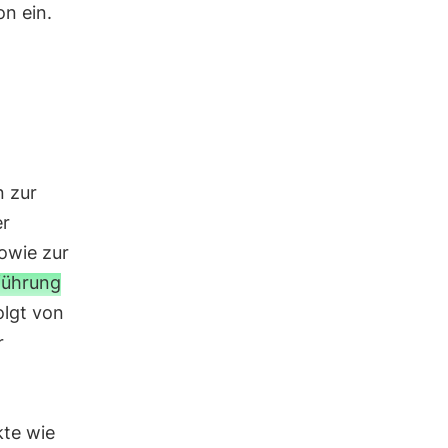
n ein.
n zur
er
owie zur
führung
olgt von
r
te wie