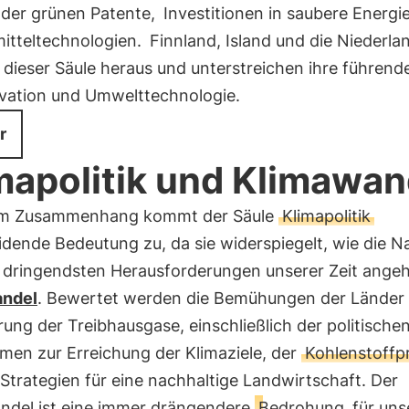
 der grünen Patente,
Investitionen in saubere Energi
itteltechnologien.
Finnland, Island und die Niederla
 dieser Säule heraus und unterstreichen ihre führende
ovation und Umwelttechnologie.
r
mapolitik und Klimawan
em Zusammenhang kommt der Säule
Klimapolitik
dende Bedeutung zu, da sie widerspiegelt, wie die N
r dringendsten Herausforderungen unserer Zeit ange
andel
. Bewertet werden die Bemühungen der Länder 
ung der Treibhausgase, einschließlich der politische
en zur Erreichung der Klimaziele, der
Kohlenstoffp
Strategien für eine nachhaltige Landwirtschaft. Der
ndel ist eine immer drängendere
Bedrohung
für uns