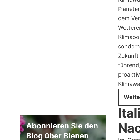
Planete
dem Verl
Wetterer
Klimapol
sondern
Zukunft
führend
proakti
Klimawan
Weite
Ita
Nac
Abonnieren Sie den
Blog über Bienen