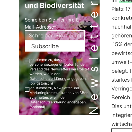
Newsletter
Im
Gree
und Biodiversität
Platz 17
konkrete
Schreiben Sie hier Ihre E-
nachhal
Mail-Adresse*
gehöre
15% der
Subscribe
bewirts
Ich stimme zu, dass meine
umwelt-
personenbezogenen Daten für den
Versand des Newsletters verarbeitet
belegt. 
werden, wie in der
Datenschutzerklärung
angegeben.
starkes
(obligatorisch)
Verring
Ich stimme zu, Newsletter und
Marketingkommunikation von 3Bee
Bereich
zu erhalten, wie in der
Datenschutzerklärung
angegeben.
Dies unt
(optional)
integri
wirtscha