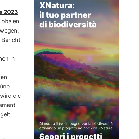
ex 2023
globalen
wegen.
 Bericht
nen in
len
rüne
wird die
gement
gelt.