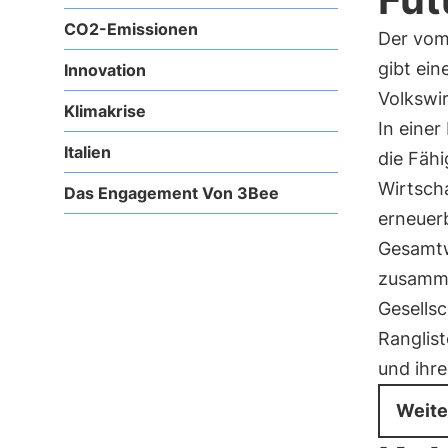
CO2-Emissionen
Der vom
gibt ein
Innovation
Volkswir
Klimakrise
In einer
Italien
die Fähi
Wirtscha
Das Engagement Von 3Bee
erneuerb
Gesamtw
zusamme
Gesellsc
Ranglis
und ihre
Weite