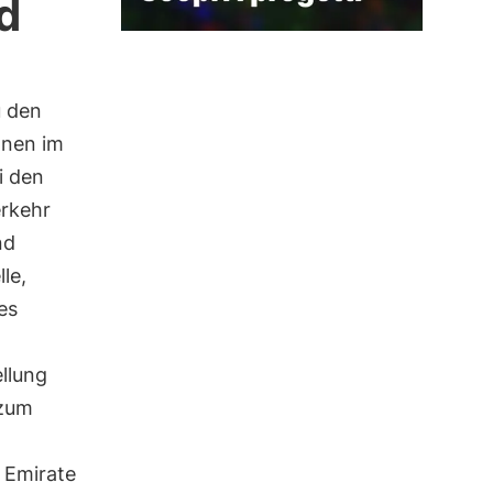
d
u den
onen im
i den
erkehr
nd
le,
es
llung
 zum
n Emirate