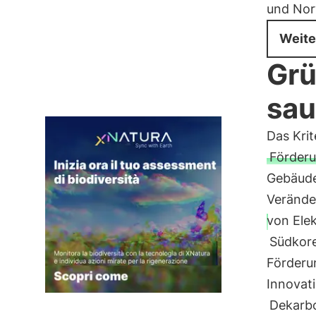
und No
Weite
Grü
sau
Das Kri
Förderu
Gebäude
Verände
von Ele
Südkor
Förderu
Innovat
Dekarbo