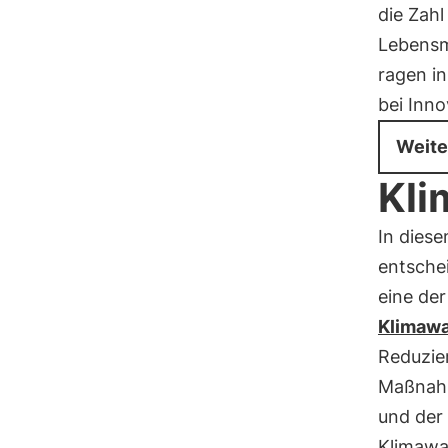
die Zahl
Lebensm
ragen in
bei Inn
Weite
Kli
In dies
entschei
eine de
Klimaw
Reduzier
Maßnahm
und der 
Klimawa