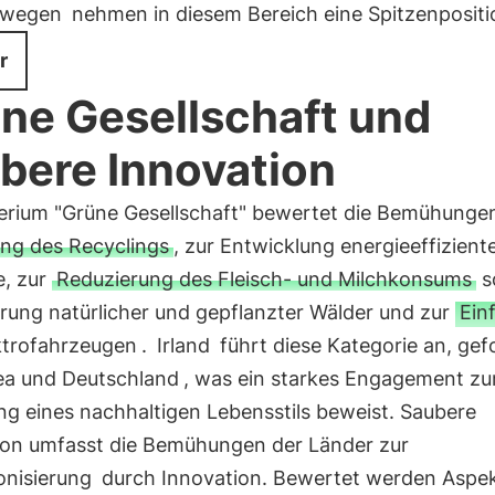
rwegen
nehmen in diesem Bereich eine Spitzenpositio
r
ne Gesellschaft und
bere Innovation
terium "Grüne Gesellschaft" bewertet die Bemühunge
ng des Recyclings
, zur Entwicklung energieeffizient
, zur
Reduzierung des Fleisch- und Milchkonsums
s
rung natürlicher und gepflanzter Wälder und zur
Ein
ktrofahrzeugen
.
Irland
führt diese Kategorie an, gef
ea und Deutschland
, was ein starkes Engagement zu
ng eines nachhaltigen Lebensstils beweist. Saubere
ion umfasst die Bemühungen der Länder zur
nisierung
durch Innovation. Bewertet werden Aspek