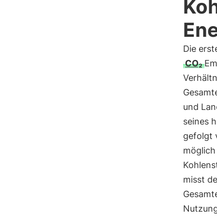
Koh
Ene
Die erst
CO₂
Emi
Verhältn
Gesamte
und Lan
seines 
gefolgt
möglich
Kohlens
misst d
Gesamte
Nutzung