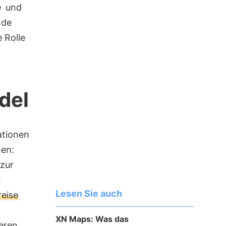
e
und
nde
 Rolle
del
ationen
hen:
zur
n
Lesen Sie auch
reise
XN Maps: Was das
eren