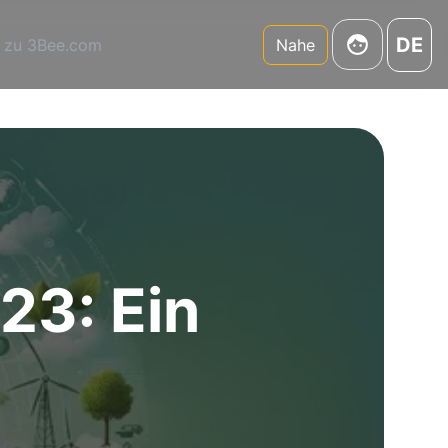
DE
 zu 3Bee.com
Nahe
23: Ein