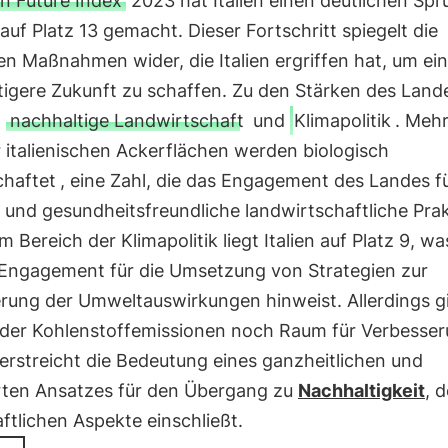
n Future Index
2023 hat Italien einen deutlichen Sp
 auf Platz 13 gemacht. Dieser Fortschritt spiegelt die
n Maßnahmen wider, die Italien ergriffen hat, um ei
tigere Zukunft zu schaffen. Zu den Stärken des Land
n
nachhaltige Landwirtschaft
und
Klimapolitik
. Mehr
 italienischen Ackerflächen werden biologisch
chaftet
, eine Zahl, die das Engagement des Landes f
 und gesundheitsfreundliche landwirtschaftliche Pra
Im Bereich der Klimapolitik liegt Italien auf Platz 9, wa
 Engagement für die Umsetzung von Strategien zur
erung der Umweltauswirkungen hinweist. Allerdings gi
 der Kohlenstoffemissionen noch Raum für Verbesse
erstreicht die Bedeutung eines ganzheitlichen und
erten Ansatzes für den Übergang zu
Nachhaltigkeit
, d
ftlichen Aspekte einschließt.