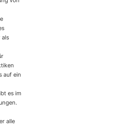
rung von
ne
es
 als
ür
ktiken
s auf ein
bt es im
rungen.
er alle