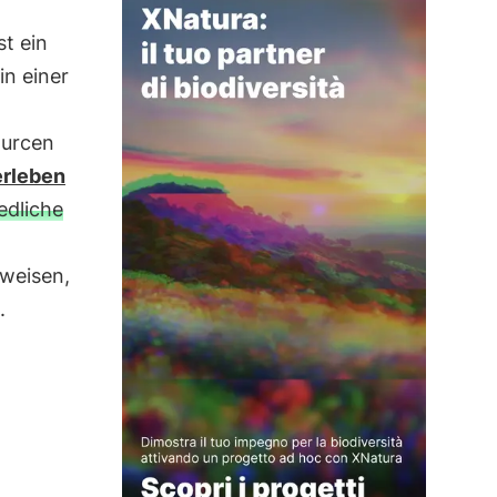
st ein
in einer
ourcen
erleben
edliche
weisen,
.