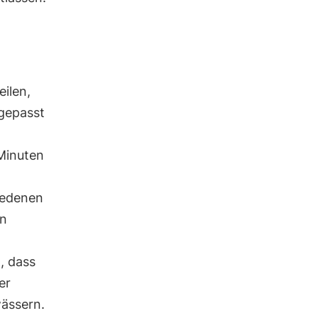
eilen,
gepasst
Minuten
iedenen
en
, dass
er
wässern.