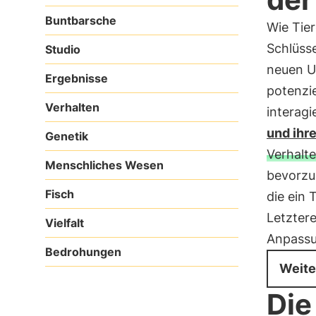
Buntbarsche
Wie Tie
Schlüsse
Studio
neuen U
Ergebnisse
potenzi
Verhalten
interag
und ihr
Genetik
Verhalt
Menschliches Wesen
bevorzu
Fisch
die ein 
Letztere
Vielfalt
Anpassu
Bedrohungen
Weite
Die