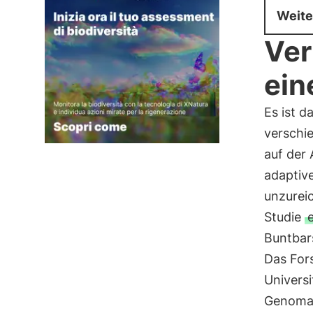
Weite
Ver
ein
Es ist d
verschi
auf der 
adaptive
unzurei
Studie
Buntbar
Das For
Univers
Genoma