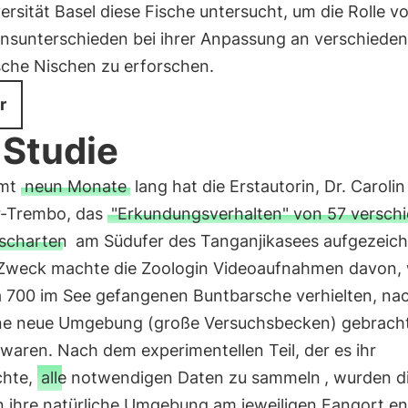
ersität Basel diese Fische untersucht, um die Rolle v
ensunterschieden bei ihrer Anpassung an verschiede
sche Nischen zu erforschen.
r
 Studie
amt
neun Monate
lang hat die Erstautorin, Dr. Carolin
-Trembo, das
"Erkundungsverhalten" von 57 versch
scharten
am Südufer des Tanganjikasees aufgezeich
Zweck machte die Zoologin Videoaufnahmen davon, 
a 700 im See gefangenen Buntbarsche verhielten, n
eine neue Umgebung (große Versuchsbecken) gebrach
waren. Nach dem experimentellen Teil, der es ihr
chte,
alle notwendigen Daten zu sammeln
, wurden d
n ihre natürliche Umgebung am jeweiligen Fangort en