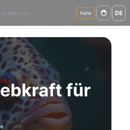
DE
 zu 3Bee.com
Nahe
ebkraft für
he