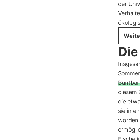
der Univ
Verhalt
ökologi
Weite
Die
Insges
Sommer
Buntbar
diesem 
die etw
sie in 
worden 
ermögli
Fische i