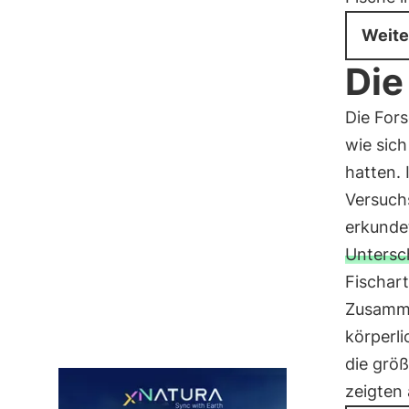
Weite
Die
Die Fors
wie sic
hatten. 
Versuch
erkunde
Untersc
Fischar
Zusamme
körperli
die grö
zeigten