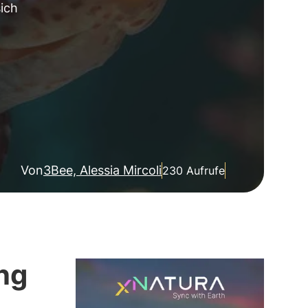
sich
Von
3Bee, Alessia Mircoli
230 Aufrufe
ng