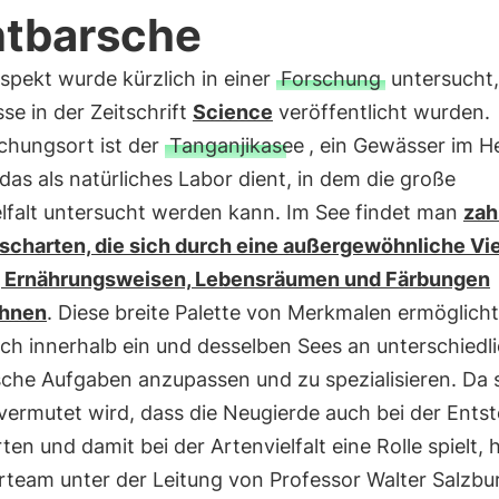
tbarsche
spekt wurde kürzlich in einer
Forschung
untersucht,
se in der Zeitschrift
Science
veröffentlicht wurden.
chungsort ist der
Tanganjikasee
, ein Gewässer im H
 das als natürliches Labor dient, in dem die große
elfalt untersucht werden kann. Im See findet man
zah
scharten, die sich durch eine außergewöhnliche Viel
 Ernährungsweisen, Lebensräumen und Färbungen
chnen
. Diese breite Palette von Merkmalen ermöglicht
ich innerhalb ein und desselben Sees an unterschiedl
sche Aufgaben anzupassen und zu spezialisieren. Da s
vermutet wird, dass die Neugierde auch bei der Ents
ten und damit bei der Artenvielfalt eine Rolle spielt, 
rteam unter der Leitung von Professor Walter Salzbu