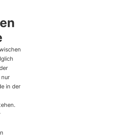
ben
e
wischen
lglich
 der
 nur
e in der
tehen.
r
en