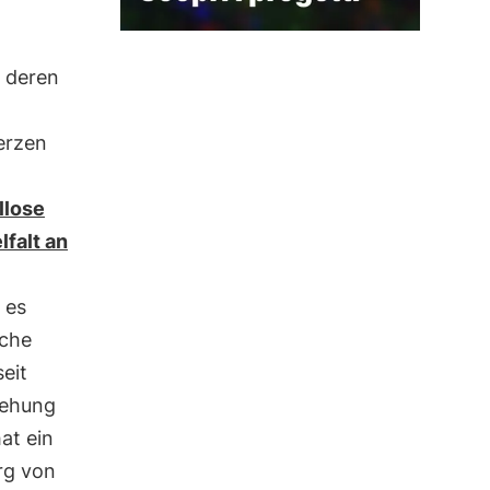
 deren
erzen
llose
falt an
 es
iche
eit
tehung
hat ein
rg von