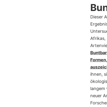
Bun
Dieser A
Ergebnis
Untersu
Afrikas,
Artenvi
Buntbar
Formen,
auszei
ihnen, s
ökologi
langem 
neuer Ar
Forsche