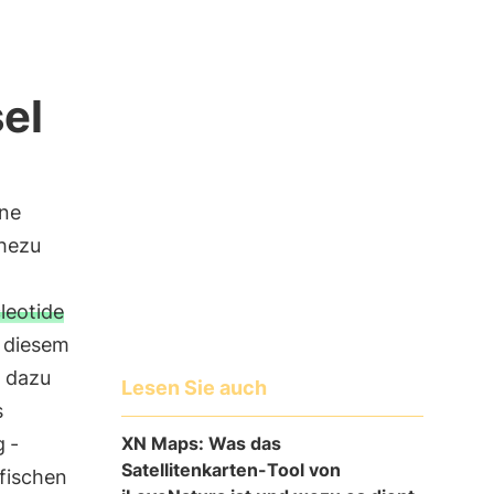
sel
ine
ahezu
leotide
n diesem
 dazu
Lesen Sie auch
s
XN Maps: Was das
g
-
Satellitenkarten-Tool von
fischen