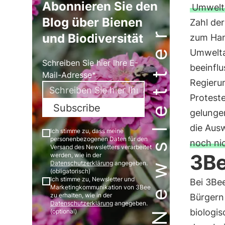
Abonnieren Sie den
Umwelta
Blog über Bienen
Zahl de
Newsletter
und Biodiversität
zum Han
Umwelta
Schreiben Sie hier Ihre E-
beeinflu
Mail-Adresse*
Regieru
Protest
Subscribe
gelunge
die Aus
Ich stimme zu, dass meine
personenbezogenen Daten für den
noch ni
Versand des Newsletters verarbeitet
3Be
werden, wie in der
Datenschutzerklärung
angegeben.
(obligatorisch)
Ich stimme zu, Newsletter und
Bei 3Be
Marketingkommunikation von 3Bee
zu erhalten, wie in der
Bürgern
Datenschutzerklärung
angegeben.
biologis
(optional)