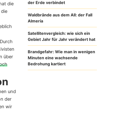
der Erde verbindet
hat die
 die
Waldbrände aus dem All: der Fall
Almería
eblich
Satellitenvergleich: wie sich ein
Gebiet Jahr für Jahr verändert hat
 Durch
ivisten
Brandgefahr: Wie man in wenigen
n über
Minuten eine wachsende
Bedrohung kartiert
doch
on
men und
on der
en wir