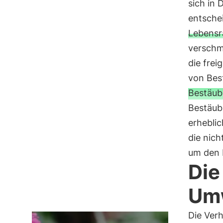
sich in
entsche
Lebens
verschm
die frei
von Bes
Bestäube
Bestäub
erhebli
die nich
um den 
Die
Umw
Die Ver