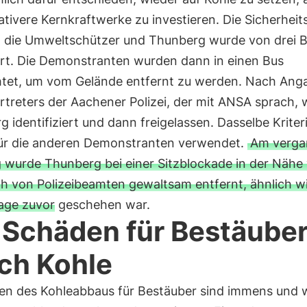
ativere Kernkraftwerke zu investieren. Die Sicherheit
 die Umweltschützer und Thunberg wurde von drei 
rt. Die Demonstranten wurden dann in einen Bus
htet, um vom Gelände entfernt zu werden. Nach Ang
rtreters der Aachener Polizei, der mit ANSA sprach,
 identifiziert und dann freigelassen. Dasselbe Krite
ür die anderen Demonstranten verwendet.
Am verga
 wurde Thunberg bei einer Sitzblockade in der Nähe
th von Polizeibeamten gewaltsam entfernt, ähnlich w
Tage zuvor geschehen war.
 Schäden für Bestäube
ch Kohle
gen des Kohleabbaus für Bestäuber sind immens und 