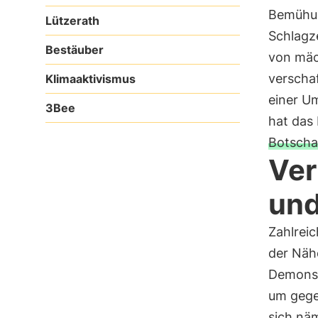
Bemühun
Lützerath
Schlagze
Bestäuber
von mäch
verschaf
Klimaaktivismus
einer U
3Bee
hat das
Botscha
Ver
und
Zahlrei
der Näh
Demonst
um gege
sich näm