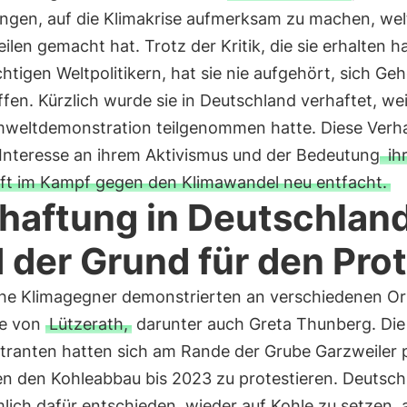
gen, auf die Klimakrise aufmerksam zu machen, wel
ilen gemacht hat. Trotz der Kritik, die sie erhalten h
tigen Weltpolitikern, hat sie nie aufgehört, sich Geh
fen. Kürzlich wurde sie in Deutschland verhaftet, wei
mweltdemonstration teilgenommen hatte. Diese Verh
 Interesse an ihrem Aktivismus und der Bedeutung
ih
ft im Kampf gegen den Klimawandel neu entfacht.
haftung in Deutschlan
 der Grund für den Pro
che Klimagegner demonstrierten an verschiedenen Or
e von
Lützerath,
darunter auch Greta Thunberg. Die
ranten hatten sich am Rande der Grube Garzweiler p
n den Kohleabbau bis 2023 zu protestieren. Deutsch
lich dafür entschieden, wieder auf Kohle zu setzen, 