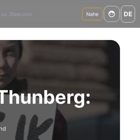
DE
 zu 3Bee.com
Nahe
 Thunberg:
und