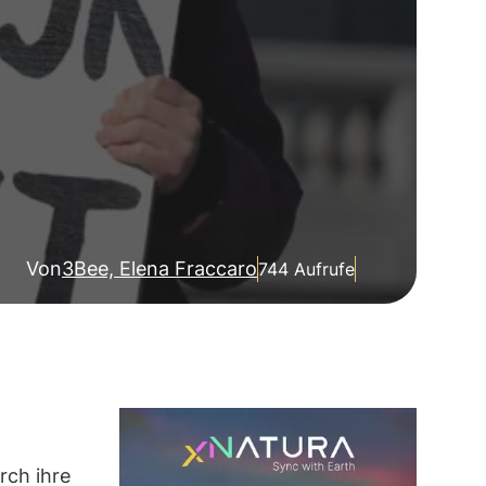
Von
3Bee, Elena Fraccaro
744 Aufrufe
urch ihre