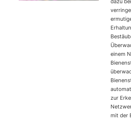
dazu be
verring
ermutig
Erhaltu
Bestäube
Überwac
einem N
Bienens
überwac
Bienens
automati
zur Erke
Netzwer
mit der 