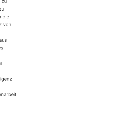
 zu
zu
 die
z von
aus
es
n
m
ligenz
enarbeit