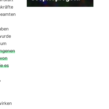
skräfte
Beamten
aben
 wurde
rium
ngenen
 von
ie es
r
wirken