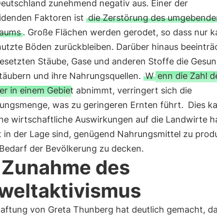
 Deutschland zunehmend negativ aus. Einer der
idenden Faktoren ist
die Zerstörung des umgebende
raums
. Große Flächen werden gerodet, so dass nur k
utzte Böden zurückbleiben. Darüber hinaus beeinträ
gesetzten Stäube, Gase und anderen Stoffe die Gesun
täubern und ihre Nahrungsquellen.
W
enn die Zahl d
r in einem Gebiet abnimmt, verringert sich die
ungsmenge, was zu geringeren Ernten führt.
Dies k
che wirtschaftliche Auswirkungen auf die Landwirte h
t in der Lage sind, genügend Nahrungsmittel zu prod
Bedarf der Bevölkerung zu decken.
 Zunahme des
eltaktivismus
haftung von Greta Thunberg hat deutlich gemacht, da