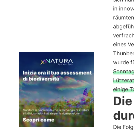
in innov
räumten
abgefüh
verfrac
eines Ve
Thunberg
wurde f
Sonntag
Lützera
einige 
Die
dur
Die Fol