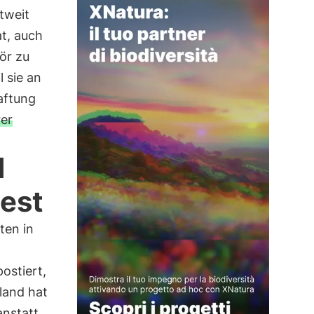
tweit
at, auch
ör zu
l sie an
aftung
rer
d
test
ten in
ostiert,
land hat
anstatt