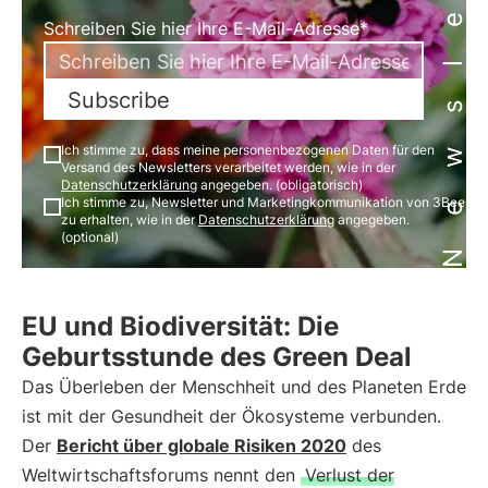
Newsletter
Schreiben Sie hier Ihre E-Mail-Adresse*
Subscribe
Ich stimme zu, dass meine personenbezogenen Daten für den
Versand des Newsletters verarbeitet werden, wie in der
Datenschutzerklärung
angegeben. (obligatorisch)
Ich stimme zu, Newsletter und Marketingkommunikation von 3Bee
zu erhalten, wie in der
Datenschutzerklärung
angegeben.
(optional)
EU und Biodiversität: Die
Geburtsstunde des Green Deal
Das Überleben der Menschheit und des Planeten Erde
ist mit der Gesundheit der Ökosysteme verbunden.
Der
Bericht über globale Risiken 2020
des
Weltwirtschaftsforums nennt den
Verlust der