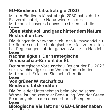
EU-Biodiversitätsstrategie 2030
Mit der Biodiversitätsstrategie 2030 hat sich die
EU verpflichtet,
die Natur wieder in den
Mittelpunkt unseres Lebens zu stellen
und die
Zerstörung von Ökosystemen rückgängig zu
Lesen
3Bee steht voll und ganz hinter dem Nature
machen.
Durch die Übernahme einer Patenschaft
für einen 3Bee-Baum
Restoration Law
können Sie dazu beitragen,
die biologische Vielfalt zum Wohl der Menschen,
Die dringende Notwendigkeit, den Klimawandel zu
des Klimas und des Planeten zu regenerieren.
bekämpfen und die biologische Vielfalt zu erhalten,
hat Regierungen auf der ganzen Welt zum Handeln
veranlasst. Heute stimmt die EU über das Gesetz
Lesen
Nachhaltigkeit: Der strategische
"Nature Restoration Law" ab, das auf die
Wiederherstellung unserer natürlichen Ökosysteme
Vorausschau-Bericht der EU
abzielt.
Der strategische Vorausschau-Bericht der EU 2023
stellt Nachhaltigkeit und Wohlbefinden in den
Mittelpunkt. Erfahren Sie mehr über die
Herausforderungen und konkreten Maßnahmen, die
Lesen
Von grüner Wirtschaft zu
vorgeschlagen wurden, für den Übergang zu einer
nachhaltigeren Zukunft, und wie sich 3Bee mit dem
Biodiversitätskrediten
Oasi-Projekt.
Die Rolle der Unternehmen beim ökologischen
Wandel ist von zentraler Bedeutung. Von der Green
Economy bis zu den erneuerbaren Energien - eine
strategische Vision zum Nutzen der Umwelt wird
Lesen
Biologische Vielfalt: nur 6 EU-Länder haben
immer wichtiger. In diesem Zusammenhang