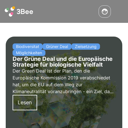
Biodiversitat
Grüner Deal
Zielsetzung
Möglichkeiten
Der Grüne Deal und die Europäische
Strategie für biologische Vielfalt
Der Green Deal ist der Plan, den die
Europäische Kommission 2019 verabschiedet
hat, um die EU auf dem Weg zur
Klimaneutralität voranzubringen - ein Ziel, das
bis 2050 erreicht werden soll. In diesem Artikel
Lesen
gehen wir auf die Vorschläge ein, die zur
Bewältigung der ökologischen
Herausforderungen und zur Umwandlung der
EU in eine moderne Wirtschaft gemacht