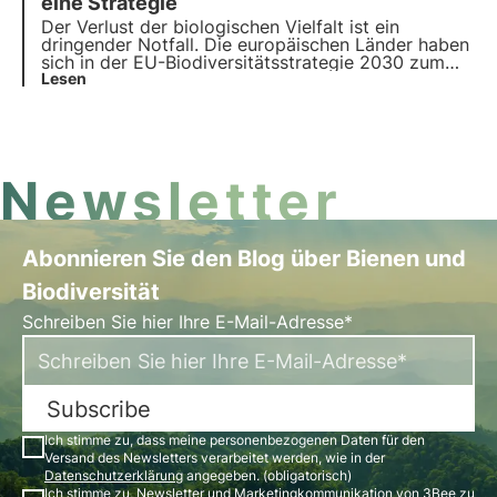
kommen Biodiversitäts-Credits, ein wichtiges
eine Strategie
neues Instrument für Unternehmen, ins Spiel.
Der Verlust der biologischen Vielfalt ist ein
dringender Notfall. Die europäischen Länder haben
sich in der EU-Biodiversitätsstrategie 2030 zum
Schutz der biologischen Vielfalt verpflichtet, aber
Lesen
nur sechs von 27 Ländern haben der Europäischen
Kommission ihre Verpflichtungen mitgeteilt.
Newsletter
Abonnieren Sie den Blog über Bienen und
Biodiversität
Schreiben Sie hier Ihre E-Mail-Adresse*
Subscribe
Ich stimme zu, dass meine personenbezogenen Daten für den
Versand des Newsletters verarbeitet werden, wie in der
Datenschutzerklärung
angegeben. (obligatorisch)
Ich stimme zu, Newsletter und Marketingkommunikation von 3Bee zu