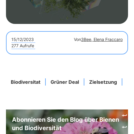
werden.
15/12/2023
Von
3Bee, Elena Fraccaro
277 Aufrufe
Biodiversitat
Grüner Deal
Zielsetzung
Mö
Abonnieren Sie den Blog über Bienen
und Biodiversität