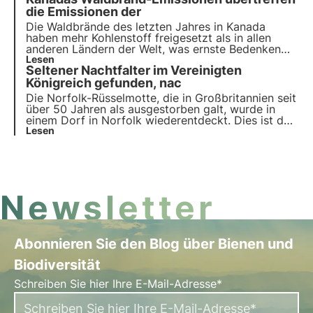
Umweltverschmutzung stark bedroht, was zu
ernsthaften Bedenken hinsichtlich der Artenvielfalt
die Emissionen der
in und entlang des Flusses führt.
Die Waldbrände des letzten Jahres in Kanada
haben mehr Kohlenstoff freigesetzt als in allen
anderen Ländern der Welt, was ernste Bedenken
hinsichtlich der Zukunft der kanadischen borealen
Lesen
Seltener Nachtfalter im Vereinigten
Wälder und ihrer Rolle bei der Eindämmung des
Klimawandels aufkommen lässt.
Königreich gefunden, nac
Die Norfolk-Rüsselmotte, die in Großbritannien seit
über 50 Jahren als ausgestorben galt, wurde in
einem Dorf in Norfolk wiederentdeckt. Dies ist das
3Bee-Format für nachhaltige Nachrichten in
Lesen
weniger als 1 Minute - entdecke die wichtigsten
Fakten und teile die Neuigkeiten!
Newsletter
Abonnieren Sie den Blog über Bienen und
Biodiversität
Schreiben Sie hier Ihre E-Mail-Adresse*