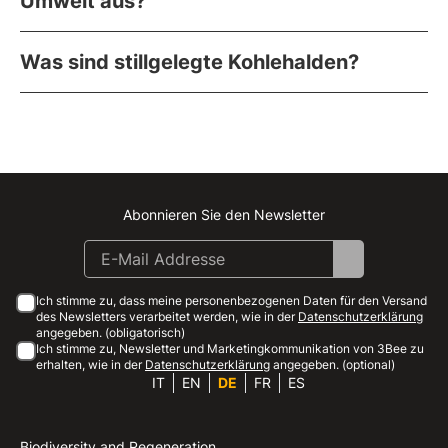
Umwelt aus?
Was sind stillgelegte Kohlehalden?
Abonnieren Sie den Newsletter
Instagram
Facebook
Linkedin
Youtube
Ich stimme zu, dass meine personenbezogenen Daten für den Versand
des Newsletters verarbeitet werden, wie in der
Datenschutzerklärung
angegeben. (obligatorisch)
Ich stimme zu, Newsletter und Marketingkommunikation von 3Bee zu
erhalten, wie in der
Datenschutzerklärung
angegeben. (optional)
IT
EN
DE
FR
ES
Biodiversity and Regeneration