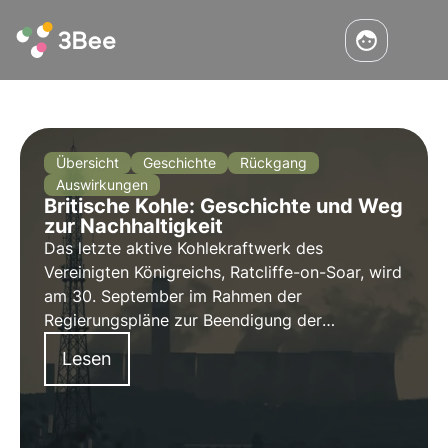
Übersicht
Geschichte
Rückgang
Auswirkungen
Britische Kohle: Geschichte und Weg
zur Nachhaltigkeit
Das letzte aktive Kohlekraftwerk des
Vereinigten Königreichs, Ratcliffe-on-Soar, wird
am 30. September im Rahmen der
Regierungspläne zur Beendigung der
Kohleproduktion in Großbritannien
Lesen
geschlossen. Das Vereinigte Königreich hat sich
verpflichtet, seine Treibhausgasemissionen bis
2050 auf Null zu reduzieren und bis 2035 eine
vollständig "saubere" Stromversorgung mit