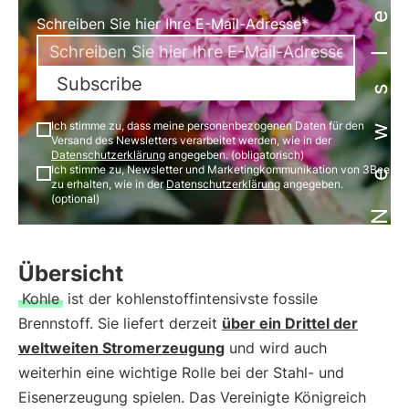
Newsletter
Schreiben Sie hier Ihre E-Mail-Adresse*
Subscribe
Ich stimme zu, dass meine personenbezogenen Daten für den
Versand des Newsletters verarbeitet werden, wie in der
Datenschutzerklärung
angegeben. (obligatorisch)
Ich stimme zu, Newsletter und Marketingkommunikation von 3Bee
zu erhalten, wie in der
Datenschutzerklärung
angegeben.
(optional)
Übersicht
Kohle
ist der kohlenstoffintensivste fossile
Brennstoff. Sie liefert derzeit
über ein Drittel der
weltweiten Stromerzeugung
und wird auch
weiterhin eine wichtige Rolle bei der Stahl- und
Eisenerzeugung spielen. Das Vereinigte Königreich