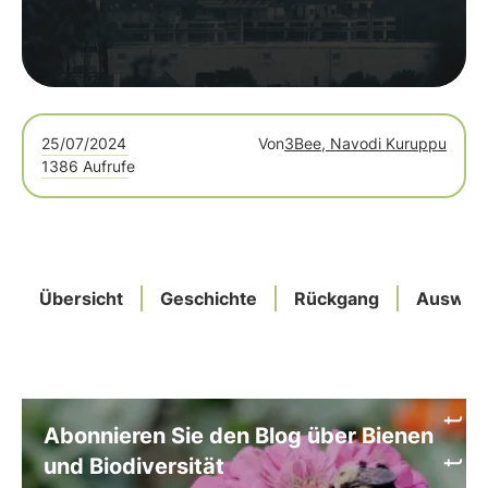
erneuerbaren Energien zu erreichen.
25/07/2024
Von
3Bee, Navodi Kuruppu
1386 Aufrufe
Übersicht
Geschichte
Rückgang
Auswir
Abonnieren Sie den Blog über Bienen
und Biodiversität