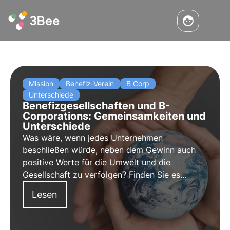
Mission
Benefiz-Verein
B Corp
Unterschiede
Benefizgesellschaften und B-
Corporations: Gemeinsamkeiten und
Unterschiede
Was wäre, wenn jedes Unternehmen
beschließen würde, neben dem Gewinn auch
positive Werte für die Umwelt und die
Gesellschaft zu verfolgen? Finden Sie es
heraus in diesem Artikel über Benefit-
Lesen
Gesellschaften und B-Unternehmen. Erfahren
Sie mehr mit den Pillen aus der Oase, der
digitalen Akademie von 3Bee für