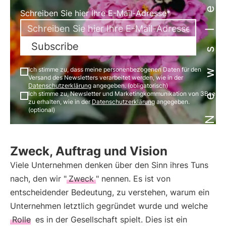
Newsletter
Schreiben Sie hier Ihre E-Mail-Adresse*
Subscribe
Ich stimme zu, dass meine personenbezogenen Daten für den
Versand des Newsletters verarbeitet werden, wie in der
Datenschutzerklärung
angegeben. (obligatorisch)
Ich stimme zu, Newsletter und Marketingkommunikation von 3Bee
zu erhalten, wie in der
Datenschutzerklärung
angegeben.
(optional)
Zweck, Auftrag und Vision
Viele Unternehmen denken über den Sinn ihres Tuns
nach, den wir "
Zweck
" nennen. Es ist von
entscheidender Bedeutung, zu verstehen, warum ein
Unternehmen letztlich gegründet wurde und welche
Rolle
es in der Gesellschaft spielt. Dies ist ein