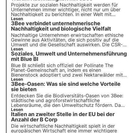
Projekte zur sozialen Nachhaltigkeit werden für
Unternehmen immer wichtiger,
nicht nur um über
Nachhaltigkeit zu berichten
. In einer Welt mit
begrenzten Ressourcen und starken Ungleichheiten
Lesen
3Bee verbindet unternehmerische
fordern immer mehr Akteure die Unternehmen auf,
sich aktiv zu engagieren.
Nachhaltigkeit und biologische Vielfalt
Nachhaltige Unternehmen erwirtschaften ethische
Gewinne aus Aktivitäten, die sich positiv auf die
Umwelt und die Gesellschaft auswirken. Die CSR-
Projekte von 3Bee regenerieren die Artenvielfalt.
Lesen
Soziales, Umwelt und Unternehmensführung
Finden Sie heraus, wie Sie (mehr) nachhaltig sein
können und wie Sie die biologische Vielfalt durch
mit Blue BI
die Einbeziehung Ihrer Mitarbeiter schützen
Blue BI schließt sich offiziell der Pollinate The
können.
Planet-Gemeinschaft an, indem es einen
Bienenstock adoptiert und zwei Nektarwälder mit
bis zu 200 Honigbäumen anpflanzt. Dies ist ein
Lesen
3Bee-Oasen: Was sie sind welche Vorteile
konkretes Beispiel für unternehmerische
Nachhaltigkeit und die Regeneration der
sie bieten
biologischen Vielfalt.
Entdecken Sie die Biodiversitäts-Oasen von 3Bee:
städtische und agroforstwirtschaftliche
Lebensräume, die den Umweltschutz fördern. Dank
der 3Bee-Technologie verbinden die Oasen Natur
Lesen
Italien an zweiter Stelle in der EU bei der
und Wirtschaft und bieten eine Reihe von Vorteilen.
Schließen Sie sich dem Wandel an und übernehmen
Anzahl der B Corp
Sie eine Oase.
Die wirtschaftliche Nachhaltigkeit spielt in der
europäischen Wirtschaft eine immer wichtigere