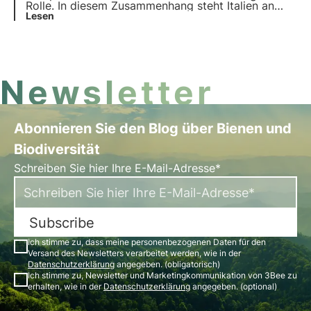
Rolle. In diesem Zusammenhang steht Italien an
zweiter Stelle, wenn es um die Anzahl der
Lesen
Unternehmen geht, die sich für die Verbesserung
der Nachhaltigkeit in ihren Produktionsprozessen
einsetzen. In diesem Artikel tauchen wir in die Welt
der B-Corporations ein, indem wir einige
Untersuchungen analysieren.
Newsletter
Abonnieren Sie den Blog über Bienen und
Biodiversität
Schreiben Sie hier Ihre E-Mail-Adresse*
Subscribe
Ich stimme zu, dass meine personenbezogenen Daten für den
Versand des Newsletters verarbeitet werden, wie in der
Datenschutzerklärung
angegeben. (obligatorisch)
Ich stimme zu, Newsletter und Marketingkommunikation von 3Bee zu
erhalten, wie in der
Datenschutzerklärung
angegeben. (optional)