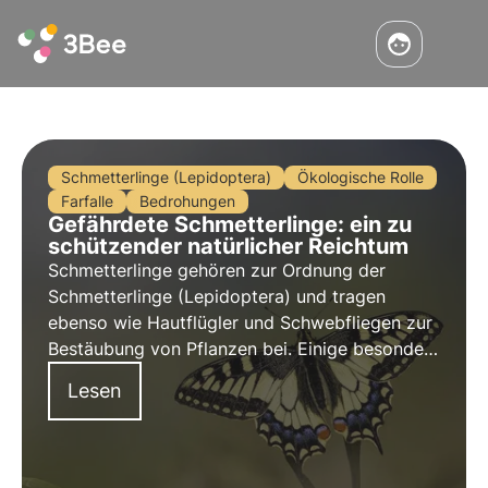
Schmetterlinge (Lepidoptera)
Ökologische Rolle
Farfalle
Bedrohungen
Gefährdete Schmetterlinge: ein zu
schützender natürlicher Reichtum
Schmetterlinge gehören zur Ordnung der
Schmetterlinge (Lepidoptera) und tragen
ebenso wie Hautflügler und Schwebfliegen zur
Bestäubung von Pflanzen bei. Einige besondere
Arten sind jedoch selten und vom Aussterben
Lesen
bedroht. Finden Sie heraus, um welche Arten
es sich handelt, wo sie leben und was Sie tun
können, um sie zu erhalten.