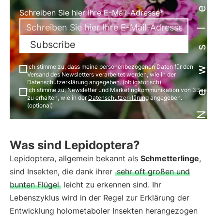
Newsletter
Schreiben Sie hier Ihre E-Mail-Adresse*
Subscribe
Ich stimme zu, dass meine personenbezogenen Daten für den
Versand des Newsletters verarbeitet werden, wie in der
Datenschutzerklärung
angegeben. (obligatorisch)
Ich stimme zu, Newsletter und Marketingkommunikation von 3Bee
zu erhalten, wie in der
Datenschutzerklärung
angegeben.
(optional)
Was sind Lepidoptera?
Lepidoptera, allgemein bekannt als
Schmetterlinge
,
sind Insekten, die dank ihrer
sehr oft großen und
bunten Flügel
leicht zu erkennen sind. Ihr
Lebenszyklus wird in der Regel zur Erklärung der
Entwicklung holometaboler Insekten herangezogen