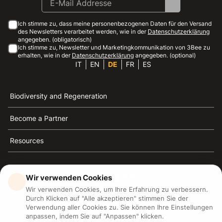
Ich stimme zu, dass meine personenbezogenen Daten für den Versand
des Newsletters verarbeitet werden, wie in der
Datenschutzerklärung
angegeben. (obligatorisch)
Ich stimme zu, Newsletter und Marketingkommunikation von 3Bee zu
erhalten, wie in der
Datenschutzerklärung
angegeben. (optional)
IT
EN
DE
FR
ES
Biodiversity and Regeneration
Become a Partner
Resources
Wir verwenden Cookies
Wir verwenden Cookies, um Ihre Erfahrung zu verbessern.
3Bee ist die Referenz für Nachhaltigkeit, Bienenschutz
Durch Klicken auf "Alle akzeptieren" stimmen Sie der
und Biodiversität
Verwendung aller Cookies zu. Sie können Ihre Einstellungen
anpassen, indem Sie auf "Anpassen" klicken.