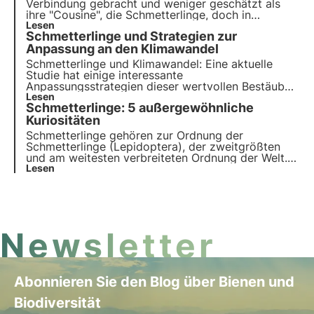
Verbindung gebracht und weniger geschätzt als
ihre "Cousine", die Schmetterlinge, doch in
Wirklichkeit sind sie eine Welt mit großer
Lesen
Schmetterlinge und Strategien zur
biologischer Vielfalt. Sie sind ebenso wie die
bekannteren Bienen sehr wichtige
Anpassung an den Klimawandel
Bestäuberinsekten und ermöglichen die nächtliche
Schmetterlinge und Klimawandel: Eine aktuelle
Bestäubung vieler Pflanzen
Studie hat einige interessante
Anpassungsstrategien dieser wertvollen Bestäuber
in Spanien und im Vereinigten Königreich
Lesen
Schmetterlinge: 5 außergewöhnliche
aufgezeigt. Lesen Sie in diesem Artikel mehr über
die Forschungsergebnisse und die Auswirkungen
Kuriositäten
auf die Artenvielfalt.
Schmetterlinge gehören zur Ordnung der
Schmetterlinge (Lepidoptera), der zweitgrößten
und am weitesten verbreiteten Ordnung der Welt.
Wussten Sie, dass nicht alle Schmetterlinge
Lesen
harmlos sind? Und dass einige sich als Ameisen
ausgeben, um zu überleben? Entdecken Sie in
diesem Artikel die 5 unglaublichsten Fakten über
Schmetterlinge.
Newsletter
Abonnieren Sie den Blog über Bienen und
Biodiversität