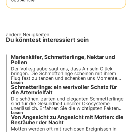
andere Neuigkeiten
Du könntest interessiert sein
Marienkäfer, Schmetterlinge, Nektar und
Pollen
Der Volksglaube sagt uns, dass
Amseln
Glück
bringen. Die
Schmetterlinge
scheinen mit ihrem
Flug fast zu tanzen und schenken uns Momente
der Sorglosigkeit. Wir haben das Glück, einige
Lesen
Schmetterlinge: ein wertvoller Schatz für
Räume in unserer
Metropole
mit diesen kleinen
Geschöpfen zu teilen, wie normale Mitbürger.
die Artenvielfalt
Die schönen, zarten und eleganten Schmetterlinge
sind für die Gesundheit unserer Ökosysteme
unerlässlich. Erfahren Sie die wichtigsten Fakten
über Schmetterlinge und ihre Bedeutung für die
Lesen
Von Angesicht zu Angesicht mit Motten: die
biologische Vielfalt. Werden Sie Mitglied bei 3Bee,
um ihren Schutz zu fördern.
Bestäuber der Nacht
Motten werden oft mit ruchlosen Ereignissen in