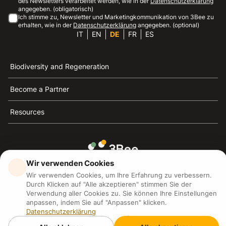
des Newsletters verarbeitet werden, wie in der
Datenschutzerklärung
angegeben. (obligatorisch)
Ich stimme zu, Newsletter und Marketingkommunikation von 3Bee zu
erhalten, wie in der
Datenschutzerklärung
angegeben. (optional)
IT
EN
DE
FR
ES
Biodiversity and Regeneration
Become a Partner
Resources
Wir verwenden Cookies
3Bee ist die Referenz für Nachhaltigkeit, Bienenschutz
Wir verwenden Cookies, um Ihre Erfahrung zu verbessern.
und Biodiversität
Durch Klicken auf "Alle akzeptieren" stimmen Sie der
Verwendung aller Cookies zu. Sie können Ihre Einstellungen
3Bee S.R.L Via Pastrengo 14, 20159, Milano (MI)
anpassen, indem Sie auf "Anpassen" klicken.
P.IVA: IT09711590969
Datenschutzerklärung
3Bee GmbHSede legale: Oranienburger Straße 23, 10178
BerlinHR number: 256594