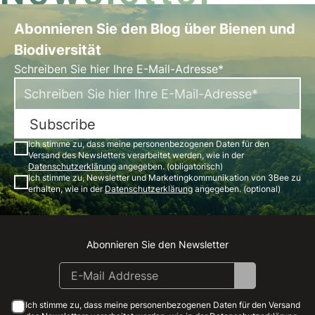
Abonnieren Sie den Blog über Bienen und
Biodiversität
Schreiben Sie hier Ihre E-Mail-Adresse*
Subscribe
Ich stimme zu, dass meine personenbezogenen Daten für den
Versand des Newsletters verarbeitet werden, wie in der
Datenschutzerklärung
angegeben. (obligatorisch)
Ich stimme zu, Newsletter und Marketingkommunikation von 3Bee zu
erhalten, wie in der
Datenschutzerklärung
angegeben. (optional)
Abonnieren Sie den Newsletter
Instagram
Facebook
Linkedin
Youtube
Ich stimme zu, dass meine personenbezogenen Daten für den Versand