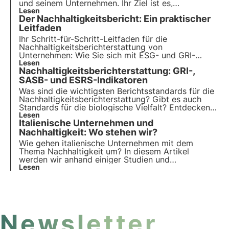
und seinem Unternehmen. Ihr Ziel ist es,
Technologien zur Verringerung der
Lesen
Der Nachhaltigkeitsbericht: Ein praktischer
Umweltbelastung einzusetzen, von elektronischen
Signaturen bis hin zu Dienstleistungen, die
Leitfaden
Unternehmen bei ihrer digitalen Transformation
Ihr Schritt-für-Schritt-Leitfaden für die
begleiten.
Nachhaltigkeitsberichterstattung von
Unternehmen: Wie Sie sich mit ESG- und GRI-
Standards und erfolgreichen Strategien für eine
Lesen
Nachhaltigkeitsberichterstattung: GRI-,
grünere, verantwortungsvollere Zukunft
zurechtfinden. Wählen Sie 3Bee für Ihren
SASB- und ESRS-Indikatoren
Nachhaltigkeitsbericht.
Was sind die wichtigsten Berichtsstandards für die
Nachhaltigkeitsberichterstattung? Gibt es auch
Standards für die biologische Vielfalt? Entdecken
Sie die GRI-, SASB- und ESRS-Standards in diesem
Lesen
Italienische Unternehmen und
Artikel. Erfahren Sie mehr mit Pills from the Oasis,
3Bee's Digital Academy for Sustainability
Nachhaltigkeit: Wo stehen wir?
Professionals.
Wie gehen italienische Unternehmen mit dem
Thema Nachhaltigkeit um? In diesem Artikel
werden wir anhand einiger Studien und
Untersuchungen analysieren, wie die Nachhaltigkeit
Lesen
zu einem strategischen Unternehmenshebel wird,
der zum Risikomanagement und zur
Kostensenkung beiträgt.
Newsletter