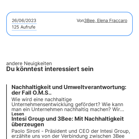
26/06/2023
Von
3Bee, Elena Fraccaro
125 Aufrufe
andere Neuigkeiten
Du könntest interessiert sein
Nachhaltigkeit und Umweltverantwortung:
der Fall O.M.S..
Wie wird eine nachhaltige
Unternehmensentwicklung gefördert? Wie kann
man ein Unternehmen nachhaltig machen? Wir
haben Erika Gizzi, Adminastrive & Finance Officer
Lesen
Intesi Group und 3Bee: Mit Nachhaltigkeit
und Human Resources Responsible bei O.M.S.,
gefragt, welche Rolle Unternehmen spielen und wie
überzeugen
sie eine nachhaltige Entwicklung fördern können.
Paolo Sironi - Präsident und CEO der Intesi Group,
erzählte uns von der Verbindung zwischen 3Bee