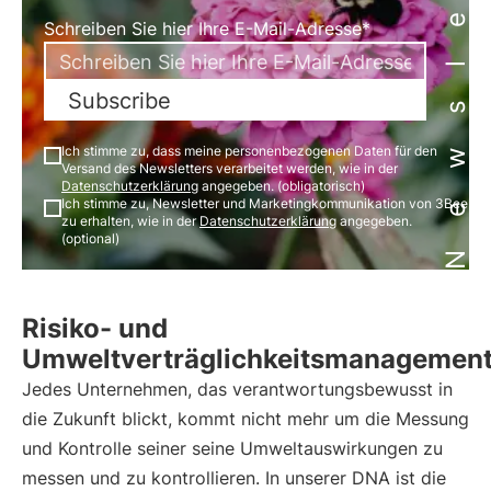
Newsletter
Schreiben Sie hier Ihre E-Mail-Adresse*
Subscribe
Ich stimme zu, dass meine personenbezogenen Daten für den
Versand des Newsletters verarbeitet werden, wie in der
Datenschutzerklärung
angegeben. (obligatorisch)
Ich stimme zu, Newsletter und Marketingkommunikation von 3Bee
zu erhalten, wie in der
Datenschutzerklärung
angegeben.
(optional)
Risiko- und
Umweltverträglichkeitsmanagemen
Jedes Unternehmen, das verantwortungsbewusst in
die Zukunft blickt, kommt nicht mehr um die Messung
und Kontrolle seiner seine Umweltauswirkungen zu
messen und zu kontrollieren. In unserer DNA ist die