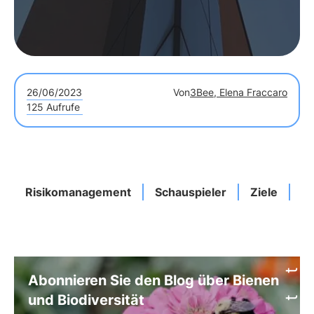
26/06/2023
Von
3Bee, Elena Fraccaro
125 Aufrufe
Risikomanagement
Schauspieler
Ziele
W
Abonnieren Sie den Blog über Bienen
und Biodiversität