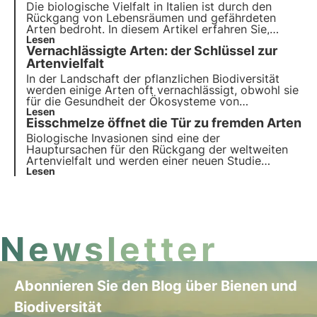
Handeln erforderlich.
Die biologische Vielfalt in Italien ist durch den
Rückgang von Lebensräumen und gefährdeten
Arten bedroht. In diesem Artikel erfahren Sie,
welche endemischen Arten in Italien bedroht sind
Lesen
Vernachlässigte Arten: der Schlüssel zur
und wie das Projekt Biodiversitätsoase von 3Bee
zur Schaffung des größten ökologischen Korridors
Artenvielfalt
Europas beitragen kann.
In der Landschaft der pflanzlichen Biodiversität
werden einige Arten oft vernachlässigt, obwohl sie
für die Gesundheit der Ökosysteme von
entscheidender Bedeutung sind. Diese
Lesen
Eisschmelze öffnet die Tür zu fremden Arten
"vernachlässigten Arten" stellen eine unterschätzte
Ressource dar, die jedoch der Schlüssel zum Erhalt
Biologische Invasionen sind eine der
der biologischen Vielfalt sein könnte.
Hauptursachen für den Rückgang der weltweiten
Artenvielfalt und werden einer neuen Studie
zufolge durch das schnelle Abschmelzen der
Lesen
Gletscher infolge des Klimawandels begünstigt.
Newsletter
Abonnieren Sie den Blog über Bienen und
Biodiversität