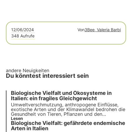
12/06/2024
Von
3Bee, Valeria Barbi
348 Aufrufe
andere Neuigkeiten
Du könntest interessiert sein
Biologische Vielfalt und Ökosysteme in
Italien: ein fragiles Gleichgewicht
Umweltverschmutzung, anthropogene Einflüsse,
exotische Arten und der Klimawandel bedrohen die
Gesundheit von Tieren, Pflanzen und den
Lebensräumen, in denen sie leben. Das UN-
Lesen
Biologische Vielfalt: gefährdete endemische
Programm bis 2030 ruft zu Schutz und
Wiederherstellung auf. Doch es ist rechtzeitiges
Arten in Italien