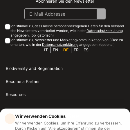
Abonnieren Sie den Newsletter
Instagram
Facebook
Linkedin
Youtube
Ich stimme zu, dass meine personenbezogenen Daten für den Versand
des Newsletters verarbeitet werden, wie in der
Datenschutzerklärung
angegeben. (obligatorisch)
Ich stimme zu, Newsletter und Marketingkommunikation von 3Bee zu
erhalten, wie in der
Datenschutzerklärung
angegeben. (optional)
IT
EN
DE
FR
ES
Biodiversity and Regeneration
Become a Partner
Resources
Wir verwenden Cookies
Wir verwenden Cookies, um Ihre Erfahrung zu verbessern.
3Bee ist die Referenz für Nachhaltigkeit, Bienenschutz
Durch Klicken auf "Alle akzeptieren" stimmen Sie der