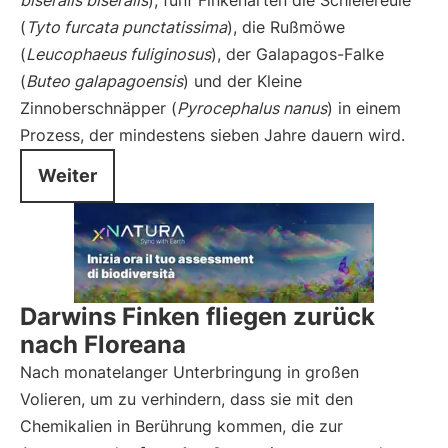
biseralis biseralis
), fünf Finkenarten die Schleiereule
(
Tyto furcata punctatissima
), die Rußmöwe
(
Leucophaeus fuliginosus
), der Galapagos-Falke
(
Buteo galapagoensis
) und der Kleine
Zinnoberschnäpper (
Pyrocephalus nanus
) in einem
Prozess, der mindestens sieben Jahre dauern wird.
Weiter
Darwins Finken fliegen zurück
nach Floreana
Nach monatelanger Unterbringung in großen
Volieren, um zu verhindern, dass sie mit den
Chemikalien in Berührung kommen, die zur