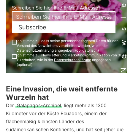
Newsletter
Schreiben Sie hier Ihre E-Mail-Adresse*
Subscribe
Ich stimme zu, dass meine personenbezogenen Daten für den
Versand des Newsletters verarbeitet werden, wie in der
Datenschutzerklärung
angegeben. (obligatorisch)
Ich stimme zu, Newsletter und Marketingkommunikation von 3Bee
zu erhalten, wie in der
Datenschutzerklärung
angegeben.
(optional)
Eine Invasion, die weit entfernte
Wurzeln hat
Der
Galapagos-Archipel
liegt mehr als 1300
Kilometer vor der Küste Ecuadors, einem der
flächenmäßig kleinsten Länder des
südamerikanischen Kontinents, und hat seit jeher die