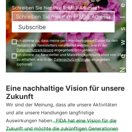
Newsletter
Schreiben Sie hier Ihre E-Mail-Adresse*
Subscribe
Ich stimme zu, dass meine personenbezogenen Daten für den
Versand des Newsletters verarbeitet werden, wie in der
Datenschutzerklärung
angegeben. (obligatorisch)
Ich stimme zu, Newsletter und Marketingkommunikation von 3Bee
zu erhalten, wie in der
Datenschutzerklärung
angegeben.
(optional)
Eine nachhaltige Vision für unsere
Zukunft
Wir sind der Meinung, dass alle unsere Aktivitäten
und alle unsere Handlungen langfristige
Auswirkungen haben.
FIDA hat eine Vision für die
Zukunft und möchte die zukünftigen Generationen