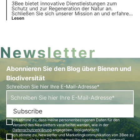
zu schaffen.
3Bee bietet innovative Dienstleistungen zum
Schutz und zur Regeneration der Natur an.
Schließen Sie sich unserer Mission an und erfahren
Sie, wie Technologie und Nachhaltigkeit
Lesen
zusammenkommen, um eine grünere Zukunft für
Unternehmen und den Planeten zu schaffen.
Newsletter
Abonnieren Sie den Blog über Bienen und
Biodiversität
Schreiben Sie hier Ihre E-Mail-Adresse*
Subscribe
Ich stimme zu, dass meine personenbezogenen Daten für den
Versand des Newsletters verarbeitet werden, wie in der
Datenschutzerklärung
angegeben. (obligatorisch)
Ich stimme zu, Newsletter und Marketingkommunikation von 3Bee zu
erhalten, wie in der
Datenschutzerklärung
angegeben. (optional)