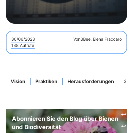
30/06/2023
Von
3Bee, Elena Fraccaro
188 Aufrufe
Vision
Praktiken
Herausforderungen
3B
Abonnieren Sie den Blog über Bienen
und Biodiversität