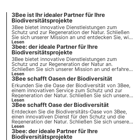
3Bee ist Ihr idealer Partner für Ihre
Biodiversitätsprojekte
3Bee bietet innovative Dienstleistungen zum
Schutz und zur Regeneration der Natur. Schließen
Sie sich unserer Mission an und entdecken Sie, wie
Technologie und Nachhaltigkeit
Lesen
3bee: der ideale Partner für Ihre
zusammenkommen, um eine grünere Zukunft für
Unternehmen und den Planeten zu schaffen.
Biodiversitätsprojekte
3Bee bietet innovative Dienstleistungen zum
Schutz und zur Regeneration der Natur an.
Schließen Sie sich unserer Mission an und erfahren
Sie, wie Technologie und Nachhaltigkeit
Lesen
3Bee schafft Oasen der Biodiversität
zusammenkommen, um eine grünere Zukunft für
Unternehmen und den Planeten zu schaffen.
Erkunden Sie die Oase der Biodiversität von 3Bee,
einem innovativen Service zum Schutz und zur
Regeneration der Natur. Schließen Sie sich unserer
Mission an und erfahren Sie, wie Technologie und
Lesen
3Bee schafft Oase der Biodiversität
Nachhaltigkeit zusammenkommen, um eine
grünere Zukunft für Unternehmen und den Planeten
Entdecken Sie die Biodiversitäts-Oase von 3Bee,
zu schaffen.
einen innovativen Dienst für den Schutz und die
Regeneration der Natur. Schließen Sie sich unserer
Mission an und entdecken Sie, wie Technologie und
Lesen
3bee: der ideale Partner für Ihre
nachhaltige Entwicklung ineinandergreifen, um eine
grünere Zukunft für Unternehmen und den Planeten
Biodiversitätsprojekte