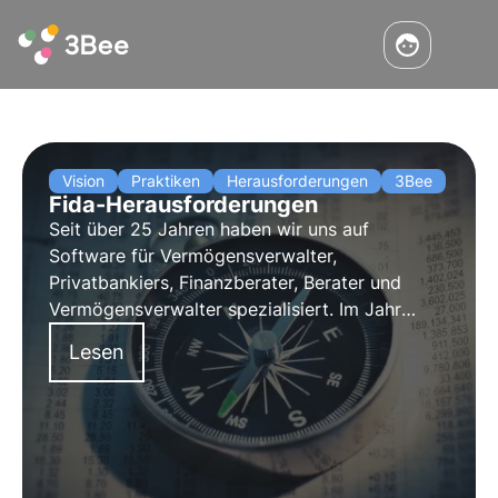
Vision
Praktiken
Herausforderungen
3Bee
Fida-Herausforderungen
Seit über 25 Jahren haben wir uns auf
Software für Vermögensverwalter,
Privatbankiers, Finanzberater, Berater und
Vermögensverwalter spezialisiert. Im Jahr
2023 begannen wir die Partnerschaft mit 3Bee
Lesen
und beteiligten uns an ihrem "Biodiversitäts-
Oasen"-Programm, indem wir eine
Waldpatenschaft übernahmen.