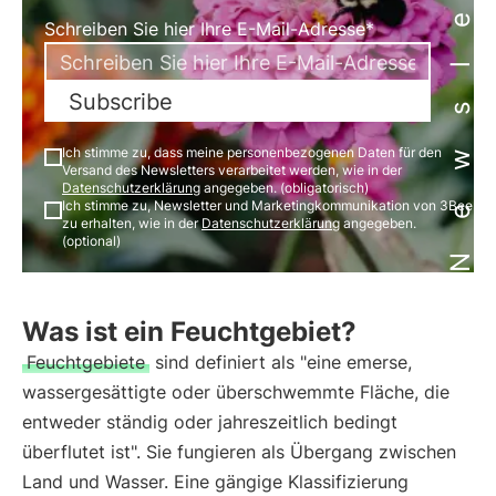
Newsletter
Schreiben Sie hier Ihre E-Mail-Adresse*
Subscribe
Ich stimme zu, dass meine personenbezogenen Daten für den
Versand des Newsletters verarbeitet werden, wie in der
Datenschutzerklärung
angegeben. (obligatorisch)
Ich stimme zu, Newsletter und Marketingkommunikation von 3Bee
zu erhalten, wie in der
Datenschutzerklärung
angegeben.
(optional)
Was ist ein Feuchtgebiet?
Feuchtgebiete
sind definiert als "eine emerse,
wassergesättigte oder überschwemmte Fläche, die
entweder ständig oder jahreszeitlich bedingt
überflutet ist". Sie fungieren als Übergang zwischen
Land und Wasser. Eine gängige Klassifizierung