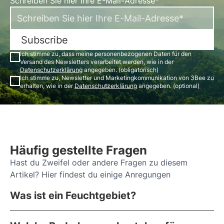
Schreiben Sie hier Ihre E-Mail-Adresse*
Subscribe
Ich stimme zu, dass meine personenbezogenen Daten für den
Versand des Newsletters verarbeitet werden, wie in der
Datenschutzerklärung
angegeben. (obligatorisch)
Ich stimme zu, Newsletter und Marketingkommunikation von 3Bee zu
erhalten, wie in der
Datenschutzerklärung
angegeben. (optional)
Häufig gestellte Fragen
Hast du Zweifel oder andere Fragen zu diesem
Artikel? Hier findest du einige Anregungen
Was ist ein Feuchtgebiet?