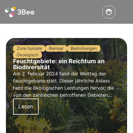
Zone humide
Ramsar
Bedrohungen
Ökologisch
Feuchtgebiete: ein Reichtum an
Biodiversität
Am 2. Februar 2024 fand der Welttag der
Feuchtgebiete statt. Dieser jährliche Anlass
hebt die ökologischen Leistungen hervor, die
von den zahlreichen betroffenen Gebieten
erbracht werden. Doch was verbirgt sich hinter
Lesen
diesem Begriff? Welche Interessen hat er für
die Biodiversität? Die Antworten in diesem
Artikel.