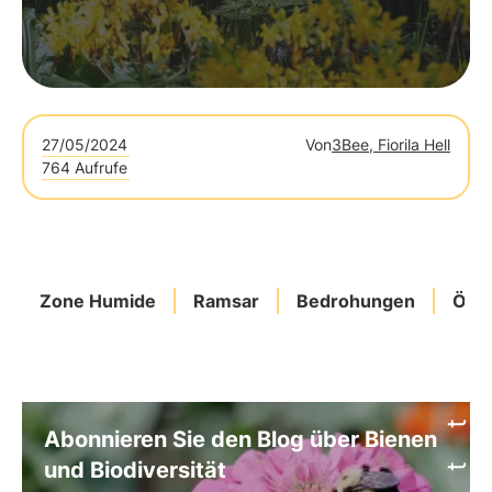
27/05/2024
Von
3Bee, Fiorila Hell
764 Aufrufe
Zone Humide
Ramsar
Bedrohungen
Ökol
Abonnieren Sie den Blog über Bienen
und Biodiversität