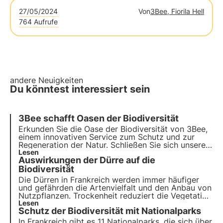
27/05/2024
Von
3Bee, Fiorila Hell
764 Aufrufe
andere Neuigkeiten
Du könntest interessiert sein
3Bee schafft Oasen der Biodiversität
Erkunden Sie die Oase der Biodiversität von 3Bee,
einem innovativen Service zum Schutz und zur
Regeneration der Natur. Schließen Sie sich unserer
Mission an und erfahren Sie, wie Technologie und
Lesen
Auswirkungen der Dürre auf die
Nachhaltigkeit zusammenkommen, um eine
grünere Zukunft für Unternehmen und den Planeten
Biodiversität
zu schaffen.
Die Dürren in Frankreich werden immer häufiger
und gefährden die Artenvielfalt und den Anbau von
Nutzpflanzen. Trockenheit reduziert die Vegetation
und damit auch die Nektarressourcen für
Lesen
Schutz der Biodiversität mit Nationalparks
Bestäuber.
In Frankreich gibt es 11 Nationalparks, die sich über