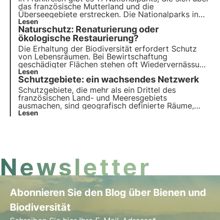
das französische Mutterland und die
Überseegebiete erstrecken. Die Nationalparks in
Frankreich sind international als außergewöhnliche
Lesen
Naturschutz: Renaturierung oder
Gebiete anerkannt, die eine große Artenvielfalt
beherbergen.
ökologische Restaurierung?
Die Erhaltung der Biodiversität erfordert Schutz
von Lebensräumen. Bei Bewirtschaftung
geschädigter Flächen stehen oft Wiedervernässung
und ökologische Wiederherstellung gegenüber.
Lesen
Schutzgebiete: ein wachsendes Netzwerk
Warum sind diese Ansätze gegensätzlich? Wie
funktionieren sie? Antworten im Artikel.
Schutzgebiete, die mehr als ein Drittel des
französischen Land- und Meeresgebiets
ausmachen, sind geografisch definierte Räume,
deren Priorität die nachhaltige Entwicklung ist.
Lesen
Weitere Erklärungen in diesem Artikel.
Newsletter
Abonnieren Sie den Blog über Bienen und
Biodiversität