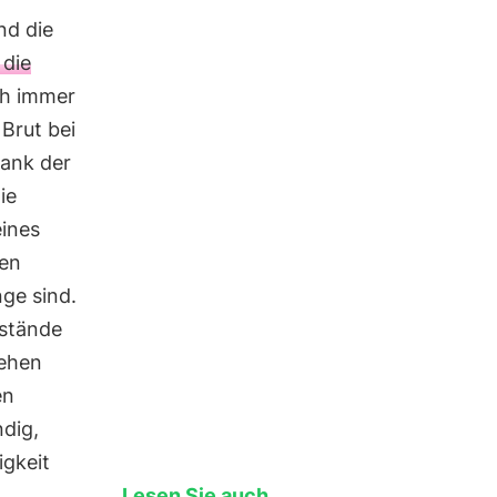
nd die
 die
ch immer
Brut bei
Dank der
ie
eines
nen
ge sind.
estände
sehen
en
dig,
igkeit
Lesen Sie auch