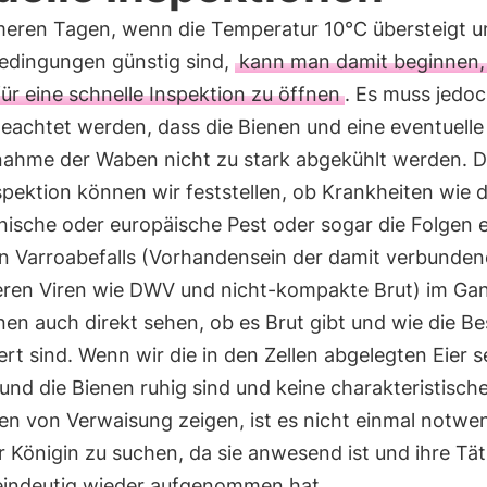
eren Tagen, wenn die Temperatur 10°C übersteigt u
edingungen günstig sind,
kann man damit beginnen,
ür eine schnelle Inspektion zu öffnen
. Es muss jedo
eachtet werden, dass die Bienen und eine eventuelle 
nahme der Waben nicht zu stark abgekühlt werden. 
pektion können wir feststellen, ob Krankheiten wie d
nische oder europäische Pest oder sogar die Folgen 
n Varroabefalls (Vorhandensein der damit verbunde
ren Viren wie DWV und nicht-kompakte Brut) im Gan
en auch direkt sehen, ob es Brut gibt und wie die B
ert sind. Wenn wir die in den Zellen abgelegten Eier 
nd die Bienen ruhig sind und keine charakteristisch
en von Verwaisung zeigen, ist es nicht einmal notwen
 Königin zu suchen, da sie anwesend ist und ihre Tät
 eindeutig wieder aufgenommen hat.