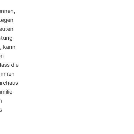
ennen,
 Legen
euten
htung
, kann
en
dass die
nommen
urchaus
milie
m
s