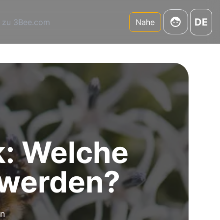
DE
 zu 3Bee.com
Nahe
k: Welche
 werden?
en