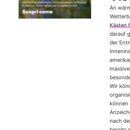
An wärm
Wetterb
Kästen f
darauf g
der Ent
Innenins
amerika
massive
besonde
Wir könn
organisi
können u
Anzeich
nach der
bereits