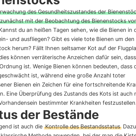
rwachung des Gesundheitszustandes der Bienenstö
 zunächst mit der Beobachtung des Bienenstocks vo
 Kannst du an heißen Tagen sehen, wie die Bienen in 
in- und ausfliegen? Gibt es viele tote Bienen um den
ock herum? Fällt Ihnen seltsamer Kot auf der Flugpl
 dies können verräterische Anzeichen dafür sein, das
n Ordnung ist. Wenige Bienen können bedeuten, dass 
 geschwächt ist, während eine große Anzahl toter
ner Bienen ein Zeichen für eine fortschreitende Kra
n. Eine Überprüfung des Zustands des Kots ist auch n
Vorhandensein bestimmter Krankheiten festzustellen
tus der Bestände
gend ist auch die
Kontrolle des Bestandsstatus
Dazu
 klassische Methode anwenden, bei der man die Kist