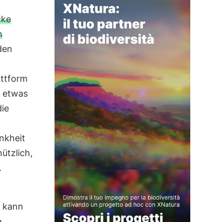
cke
n
den
attform
s etwas
die
nkheit
ützlich,
.
 kann
e