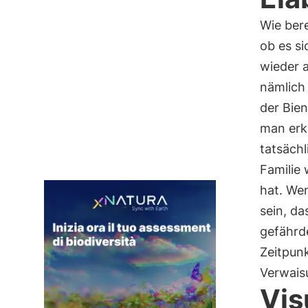
Wie ber
ob es si
wieder 
nämlich 
der Bie
man erk
tatsächl
Familie
hat. Wen
sein, da
gefährde
Zeitpun
Verwais
Vis