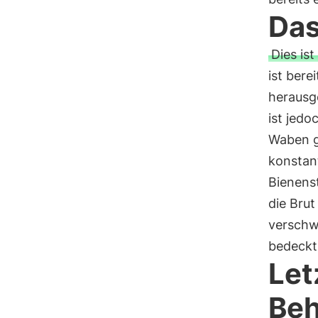
Das
Dies is
ist ber
herausge
ist jedo
Waben ge
konstant
Bienenst
die Bru
verschw
bedeckt 
Let
Be