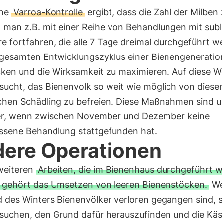
ine
Varroa-Kontrolle
ergibt, dass die Zahl der Milben
n man z.B. mit einer Reihe von Behandlungen mit subl
e fortfahren, die alle 7 Tage dreimal durchgeführt w
gesamten Entwicklungszyklus einer Bienengeneratio
ken und die Wirksamkeit zu maximieren. Auf diese W
rsucht, das Bienenvolk so weit wie möglich von dies
ichen Schädling zu befreien. Diese Maßnahmen sind 
er, wenn zwischen November und Dezember keine
sene Behandlung stattgefunden hat.
ere Operationen
weiteren
Arbeiten, die im Bienenhaus durchgeführt 
 gehört das Umsetzen von leeren Bienenstöcken.
W
 des Winters Bienenvölker verloren gegangen sind, s
suchen, den Grund dafür herauszufinden und die Kä