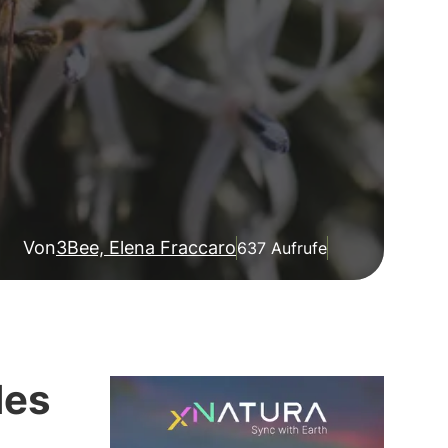
Von
3Bee, Elena Fraccaro
637 Aufrufe
des