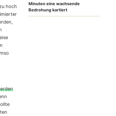
Minuten eine wachsende
 zu hoch
Bedrohung kartiert
imierter
erden,
n
eise
em
umso
werden
enn
ollte
sten