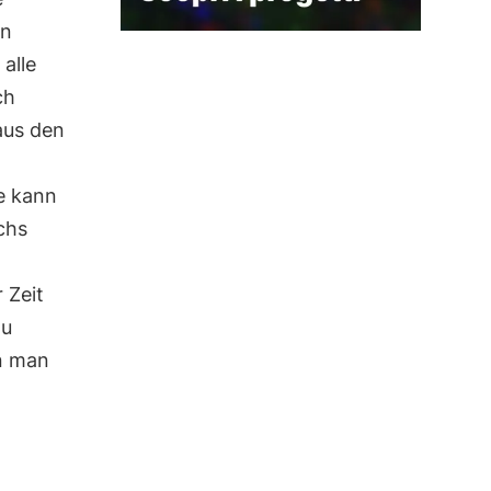
nn
alle
ch
aus den
se kann
chs
 Zeit
zu
nn man