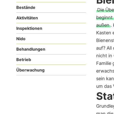
Bestände
Die Übe
beginnt
Aktivitäten
außen
.
Inspektionen
Kasten e
Nido
Bienenst
auf? All
Behandlungen
nicht i
Betrieb
Familie
Überwachung
erwachse
sein kan
um das 
Sta
Grundle
man die