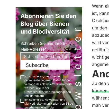
Wenn e
ist, kan
Abonnieren Sie den
Oxalsäur
Blog über Bienen
Newsletter
um den 
und Biodiversität
abzudec
wird ve
Schreiben Sie hier Ihre E-
Mail-Adresse*
gefährl
wichtig
angemes
Subscribe
And
Ich stimme zu, dass meine
personenbezogenen Daten für den
Zu den 
Versand des Newsletters verarbeitet
werden, wie in der
können,
Datenschutzerklärung
angegeben.
(obligatorisch)
während
Ich stimme zu, Newsletter und
Marketingkommunikation von 3Bee
man ver
zu erhalten, wie in der