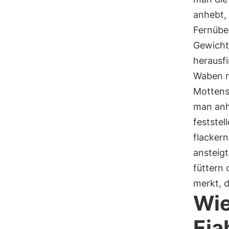
anhebt,
Fernübe
Gewicht
herausfi
Waben n
Mottensc
man anh
festste
flackern
ansteigt
füttern
merkt, d
Wie
Eia