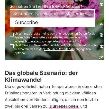
Newsletter
Schreiben Sie hier Ihre E-Mail-Adresse*
Subscribe
Ich stimme zu, dass meine personenbezogenen Daten für den
Versand des Newsletters verarbeitet werden, wie in der
Datenschutzerklärung
angegeben. (obligatorisch)
Ich stimme zu, Newsletter und Marketingkommunikation von 3Bee
zu erhalten, wie in der
Datenschutzerklärung
angegeben.
(optional)
Das globale Szenario: der
Klimawandel
Die ungewöhnlich hohen Temperaturen in den ersten
Frühlingsmonaten in Verbindung mit dem völligen
Ausbleiben von Niederschlägen, das in den letzten
zwei bis drei Jahren zu
Dürreperioden
und