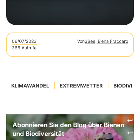
06/07/2023
Von
3Bee, Elena Fraccaro
366 Aufrufe
KLIMAWANDEL
EXTREMWETTER
BIODIVER
Abonnieren Sie den Blog über Bienen
und Biodiversität