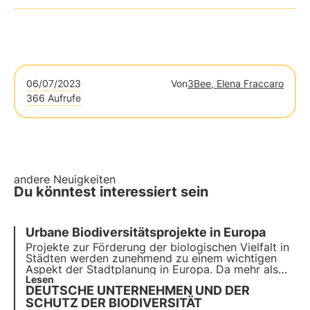
06/07/2023
Von
3Bee, Elena Fraccaro
366 Aufrufe
andere Neuigkeiten
Du könntest interessiert sein
Urbane Biodiversitätsprojekte in Europa
Projekte zur Förderung der biologischen Vielfalt in
Städten werden zunehmend zu einem wichtigen
Aspekt der Stadtplanung in Europa. Da mehr als
70% der weltweiten Kohlenstoffemissionen auf
Lesen
DEUTSCHE UNTERNEHMEN UND DER
Städte entfallen, ist es unerlässlich geworden,
grüne Lösungen zu entwickeln.
SCHUTZ DER BIODIVERSITÄT