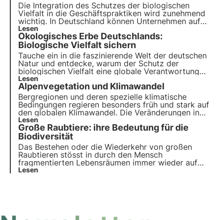
Die Integration des Schutzes der biologischen
Vielfalt in die Geschäftspraktiken wird zunehmend
wichtig. In Deutschland können Unternehmen auf
eine Reihe von Projekten, Initiativen und Partnern
Lesen
Ökologisches Erbe Deutschlands:
zurückgreifen, um neue Standards für
verantwortungsvolles unternehmerisches Handeln
Biologische Vielfalt sichern
zu setzen.
Tauche ein in die faszinierende Welt der deutschen
Natur und entdecke, warum der Schutz der
biologischen Vielfalt eine globale Verantwortung
ist. Erfahre mehr über die Maßnahmen zur
Lesen
Alpenvegetation und Klimawandel
Erhaltung von Lebensräumen, den Schutz der
Meere und die Rolle der Forschung bei der
Bergregionen und deren spezielle klimatische
Bewältigung des Biodiversität.
Bedingungen regieren besonders früh und stark auf
den globalen Klimawandel. Die Veränderungen in
Temperatur, Niederschlag, Schmelzwasser und
Lesen
Große Raubtiere: ihre Bedeutung für die
Bestand von Permafrost, wie auch
Bodenbewegungen beeinflussen die Distribution
Biodiversität
von Pflanzen nachhaltig.
Das Bestehen oder die Wiederkehr von großen
Raubtieren stösst in durch den Mensch
fragmentierten Lebensräumen immer wieder auf
Bestrebungen diese Raubtiere zu dezimieren, nicht
Lesen
zu schützen, oder nie mehr einzuführen, obwohl sie
ursprünglich eine bedeutende Rolle in vielen
Ökosystemen spielen.