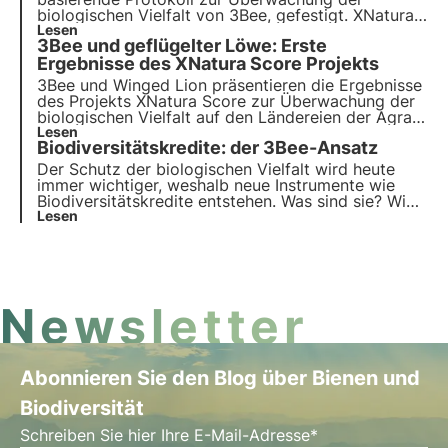
biologischen Vielfalt von 3Bee, gefestigt. XNatura
Score bietet eine Berichterstattung, die mit den
Lesen
3Bee und geflügelter Löwe: Erste
europäischen Vorschriften konform ist, und ein
Produktlabel, das die Verwendung des Protokolls
Ergebnisse des XNatura Score Projekts
zertifiziert.
3Bee und Winged Lion präsentieren die Ergebnisse
des Projekts XNatura Score zur Überwachung der
biologischen Vielfalt auf den Ländereien der Agrar-
und Lebensmittelholding von Generali. Entdecken
Lesen
Biodiversitätskredite: der 3Bee-Ansatz
Sie in diesem Artikel die ersten Daten, die sich
ergeben haben, und wie Technologie und
Der Schutz der biologischen Vielfalt wird heute
traditionelle Landwirtschaft sich für die
immer wichtiger, weshalb neue Instrumente wie
Regeneration verbünden können.
Biodiversitätskredite entstehen. Was sind sie? Wie
funktionieren sie? In welchen Ländern der Welt gibt
Lesen
es sie offiziell? Lesen Sie mehr in diesem Artikel
und entdecken Sie die Rolle von 3Bee in diesem
Zusammenhang.
Newsletter
Abonnieren Sie den Blog über Bienen und
Biodiversität
Schreiben Sie hier Ihre E-Mail-Adresse*