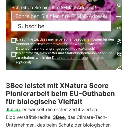
Newsletter
Schreiben Sie hier Ihre E-Mail-Adresse*
Subscribe
Ich stimme zu, dass meine personenbezogenen Daten für den
Versand des Newsletters verarbeitet werden, wie in der
Datenschutzerklärung
angegeben. (obligatorisch)
Ich stimme zu, Newsletter und Marketingkommunikation von 3Bee
zu erhalten, wie in der
Datenschutzerklärung
angegeben.
(optional)
3Bee leistet mit XNatura Score
Pionierarbeit beim EU-Guthaben
für biologische Vielfalt
Italien
entwickelt die ersten zertifizierten
Biodiversitätskredite:
3Bee
, das Climate-Tech-
Unternehmen, das beim Schutz der biologischen