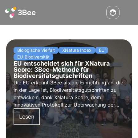
Biologische Vielfalt
XNatura Index
EU
EU-Biodiversität
EU entscheidet sich für XNatura
Score: 3Bee-Methode für
Biodiversitätsgutschriften
Die EU erkennt 3Bee als die Einrichtung an, die
in der Lage ist, Biodiversitätsgutschriften zu
entwickeln, dank XNatura Score, dem
innovativen Protokoll zur Überwachung der
biologischen Vielfalt, das auf Bioakustik und
Lesen
Fernerkundung basiert. Eine innovative
Methodik, die es Unternehmen ermöglicht, ihre
Auswirkungen auf die biologische Vielfalt zu