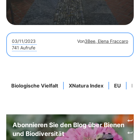
verbessern und auszugleichen.
03/11/2023
Von
3Bee, Elena Fraccaro
741 Aufrufe
Biologische Vielfalt
XNatura Index
EU
EU-
Abonnieren Sie den Blog über Bienen
und Biodiversität