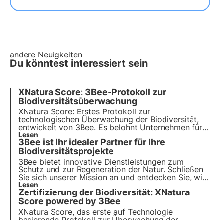
andere Neuigkeiten
Du könntest interessiert sein
XNatura Score: 3Bee-Protokoll zur
Biodiversitätsüberwachung
XNatura Score: Erstes Protokoll zur
technologischen Überwachung der Biodiversität,
entwickelt von 3Bee. Es belohnt Unternehmen für
ihren Einsatz zur Erhaltung der Biodiversität. Die
Lesen
3Bee ist Ihr idealer Partner für Ihre
Umsetzung wird von Bureau Veritas Italia geprüft.
Erfahren Sie mehr in diesem Artikel.
Biodiversitätsprojekte
3Bee bietet innovative Dienstleistungen zum
Schutz und zur Regeneration der Natur. Schließen
Sie sich unserer Mission an und entdecken Sie, wie
Technologie und Nachhaltigkeit
Lesen
Zertifizierung der Biodiversität: XNatura
zusammenkommen, um eine grünere Zukunft für
Unternehmen und den Planeten zu schaffen.
Score powered by 3Bee
XNatura Score, das erste auf Technologie
basierende Protokoll zur Überwachung der